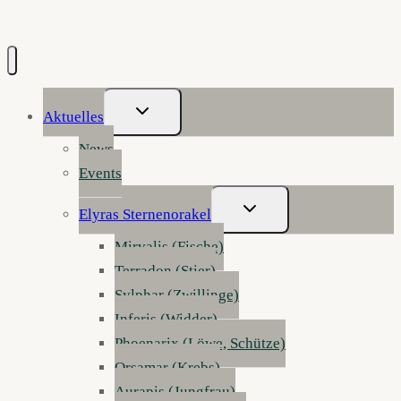
Untermenü
Aktuelles
Umschalten
News
Events
Untermenü
Elyras Sternenorakel
Umschalten
Mirvalis (Fische)
Terradon (Stier)
Sylphar (Zwillinge)
Inferis (Widder)
Phoenarix (Löwe, Schütze)
Orsamar (Krebs)
Aurapis (Jungfrau)