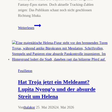
Fantasy-Epos starten. Doch aktuelle Tracking-Zahlen
zeigen: Das Publikum schaut noch nicht geschlossen
Richtung Ithaka.
Nolans
Weiterlesen
Odyssee
verliert
Kurs:
Das
Publikum
schaut
gerade
woanders
Feuilleton
hin
Hat Troja jetzt ein Meldeamt?
Lupita Nyong’o und der absurde
Streit um Helena
Von
thalakor
25. Mai 2026
24. Mai 2026