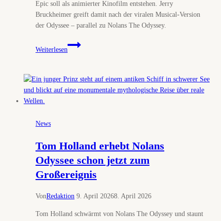
Epic soll als animierter Kinofilm entstehen. Jerry
Bruckheimer greift damit nach der viralen Musical-Version
der Odyssee – parallel zu Nolans The Odyssey.
Noch
Weiterlesen
ne
Odyssee:
Bruckheimer
setzt
auf
TikTok-
Mythos
News
statt
auf
Tom Holland erhebt Nolans
Nolan-
Odyssee schon jetzt zum
Wucht
Großereignis
Von
Redaktion
9. April 2026
8. April 2026
Tom Holland schwärmt von Nolans The Odyssey und staunt