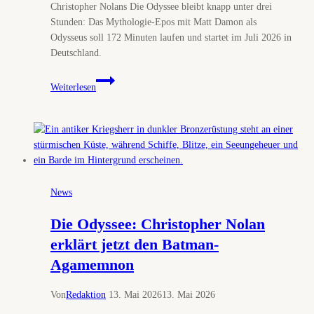
Christopher Nolans Die Odyssee bleibt knapp unter drei
Stunden: Das Mythologie-Epos mit Matt Damon als
Odysseus soll 172 Minuten laufen und startet im Juli 2026 in
Deutschland.
Die
Weiterlesen
Odyssee:
Nolans
Mythos-
Epos
bleibt
knapp
unter
News
drei
Stunden
Die Odyssee: Christopher Nolan
erklärt jetzt den Batman-
Agamemnon
Von
Redaktion
13. Mai 2026
13. Mai 2026