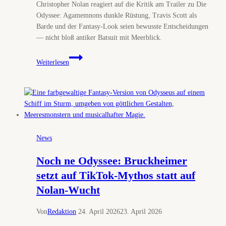
Christopher Nolan reagiert auf die Kritik am Trailer zu Die
Odyssee: Agamemnons dunkle Rüstung, Travis Scott als
Barde und der Fantasy-Look seien bewusste Entscheidungen
— nicht bloß antiker Batsuit mit Meerblick.
Die
Weiterlesen
Odyssee:
Christopher
Nolan
erklärt
jetzt
den
Batman-
News
Agamemnon
Noch ne Odyssee: Bruckheimer
setzt auf TikTok-Mythos statt auf
Nolan-Wucht
Von
Redaktion
24. April 2026
23. April 2026