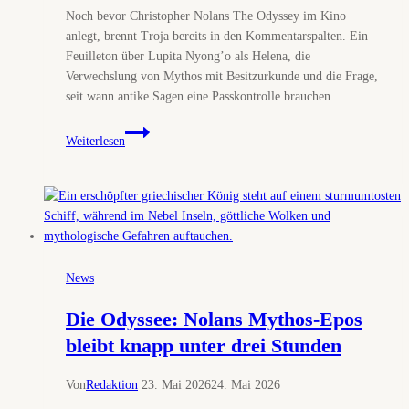
Noch bevor Christopher Nolans The Odyssey im Kino
anlegt, brennt Troja bereits in den Kommentarspalten. Ein
Feuilleton über Lupita Nyong’o als Helena, die
Verwechslung von Mythos mit Besitzurkunde und die Frage,
seit wann antike Sagen eine Passkontrolle brauchen.
Hat
Weiterlesen
Troja
jetzt
ein
Meldeamt?
Lupita
Nyong’o
und
News
der
absurde
Die Odyssee: Nolans Mythos-Epos
Streit
bleibt knapp unter drei Stunden
um
Helena
Von
Redaktion
23. Mai 2026
24. Mai 2026