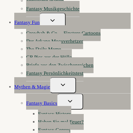
Verfluchte Platten
Fantasy Musikgeschichte
Untermenü
Fantasy Fun
Umschalten
Crowbah & Co. – Finstere Cartoons
Der Arkane Moosverhetzer
The Daily Meme
GB Pics aus der Hölle
Briefe aus den Zwischenreichen
Fantasy Persönlichkeitstest
Untermenü
Mythen & Magie
Umschalten
Untermenü
Fantasy Basics
Umschalten
Fantasy History
Haben Sie mal Feuer?
Fantasy Genres