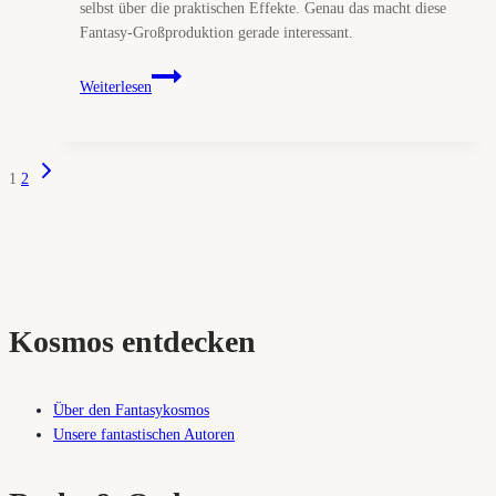
selbst über die praktischen Effekte. Genau das macht diese
Fantasy-Großproduktion gerade interessant.
Tom
Weiterlesen
Holland
erhebt
Nolans
Nächste
Seitennavigation
Odyssee
1
2
Seite
schon
jetzt
zum
Großereignis
Kosmos entdecken
Über den Fantasykosmos
Unsere fantastischen Autoren