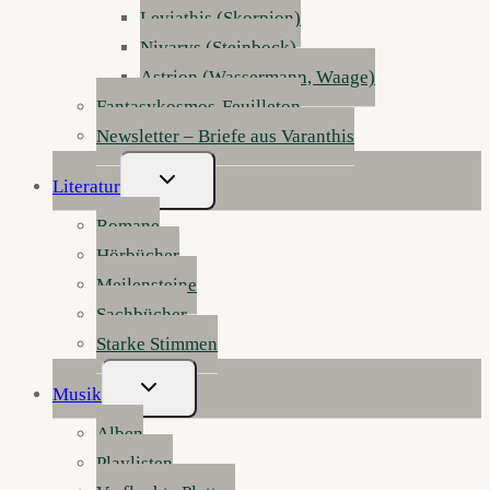
Leviathis (Skorpion)
Nivarys (Steinbock)
Astrion (Wassermann, Waage)
Fantasykosmos-Feuilleton
Newsletter – Briefe aus Varanthis
Untermenü
Literatur
Umschalten
Romane
Hörbücher
Meilensteine
Sachbücher
Starke Stimmen
Untermenü
Musik
Umschalten
Alben
Playlisten