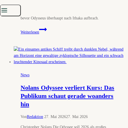
Die Odyssee sorgt schon vor Kinostart für Sturm im
Vorverkauf. Nolans Homer-Epos ließ Ticketserver ächzen,
bevor Odysseus überhaupt nach Ithaka aufbrach.
Die
Weiterlesen
Odyssee:
Nolans
Heimweg
nach
Ithaka
beginnt
im
News
Ticketserver
Nolans Odyssee verliert Kurs: Das
Publikum schaut gerade woanders
hin
Von
Redaktion
27. Mai 2026
27. Mai 2026
Christopher Nolans Die Odyssee soll 2026 als großes