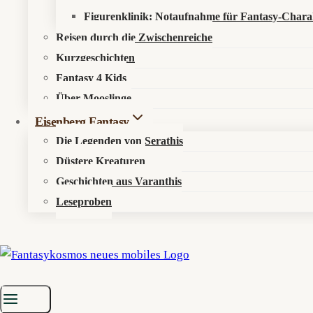
Figurenklinik: Notaufnahme für Fantasy-Chara
Reisen durch die Zwischenreiche
Kurzgeschichten
Fantasy 4 Kids
Über Mooslinge
Eisenberg Fantasy
Die Legenden von Serathis
Düstere Kreaturen
Geschichten aus Varanthis
Leseproben
Startseite
»
Aktuelles
»
News
»
Noch ne Odyssee: Bruckheimer setzt 
Odysseus im Musical-Modus