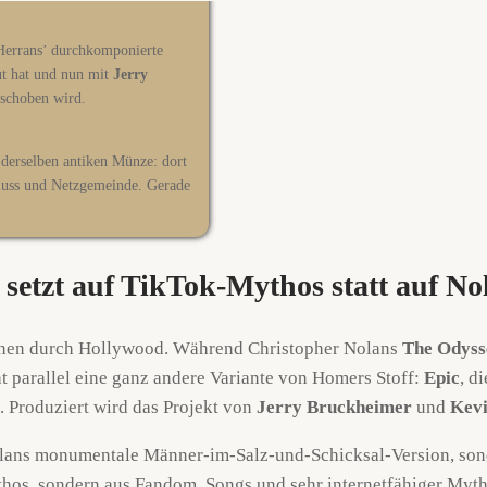
-Herrans’ durchkomponierte
ut hat und nun mit
Jerry
schoben wird.
 derselben antiken Münze: dort
fluss und Netzgemeinde. Gerade
setzt auf TikTok-Mythos statt auf N
onnen durch Hollywood. Während Christopher Nolans
The Odyss
t parallel eine ganz andere Variante von Homers Stoff:
Epic
, d
 Produziert wird das Projekt von
Jerry Bruckheimer
und
Kev
olans monumentale Männer-im-Salz-und-Schicksal-Version, sond
s, sondern aus Fandom, Songs und sehr internetfähiger Mytholo