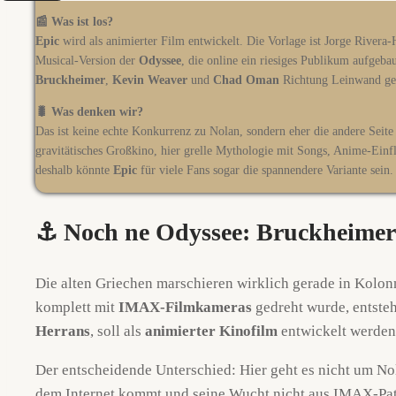
📰 Was ist los?
Epic
wird als animierter Film entwickelt. Die Vorlage ist Jorge Rivera
Musical-Version der
Odyssee
, die online ein riesiges Publikum aufgeba
Bruckheimer
,
Kevin Weaver
und
Chad Oman
Richtung Leinwand ge
🐛 Was denken wir?
Das ist keine echte Konkurrenz zu Nolan, sondern eher die andere Seite
gravitätisches Großkino, hier grelle Mythologie mit Songs, Anime-Ein
deshalb könnte
Epic
für viele Fans sogar die spannendere Variante sein.
⚓ Noch ne Odyssee: Bruckheimer 
Die alten Griechen marschieren wirklich gerade in Kol
komplett mit
IMAX-Filmkameras
gedreht wurde, entsteh
Herrans
, soll als
animierter Kinofilm
entwickelt werden.
Der entscheidende Unterschied: Hier geht es nicht um N
dem Internet kommt und seine Wucht nicht aus IMAX-Patho