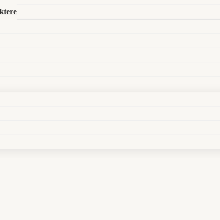
Search in title
ktere
Search in content
auf TikTok-Mythos statt auf Nolan-Wucht