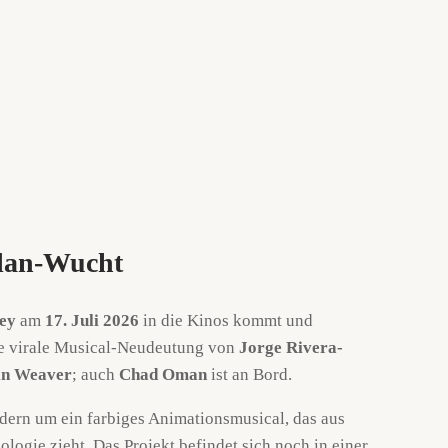
olan-Wucht
ey
am
17. Juli 2026
in die Kinos kommt und
ie virale Musical-Neudeutung von
Jorge Rivera-
in Weaver
; auch
Chad Oman
ist an Bord.
ern um ein farbiges Animationsmusical, das aus
gie zieht. Das Projekt befindet sich noch in einer