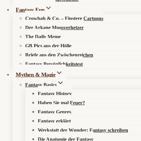
Fantasy Fun
Crowbah & Co. – Finstere Cartoons
Der Arkane Moosverhetzer
The Daily Meme
GB Pics aus der Hölle
🔍
Suche im Fantasykosmos
Briefe aus den Zwischenreichen
Fantasy Persönlichkeitstest
Spüre verborgene Pfade auf, entdecke neue Werke oder durchstöb
Mythen & Magie
Fantasy Basics
Fantasy History
Haben Sie mal Feuer?
Fantasy Genres
Fantasy erklärt
Werkstatt der Wunder: Fantasy schreiben
Die Anatomie der Fantasy