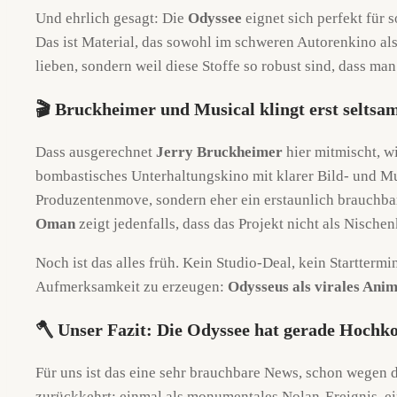
Und ehrlich gesagt: Die
Odyssee
eignet sich perfekt für 
Das ist Material, das sowohl im schweren Autorenkino als 
lieben, sondern weil diese Stoffe so robust sind, dass ma
🎬 Bruckheimer und Musical klingt erst seltsa
Dass ausgerechnet
Jerry Bruckheimer
hier mitmischt, wi
bombastisches Unterhaltungskino mit klarer Bild- und 
Produzentenmove, sondern eher ein erstaunlich brauchb
Oman
zeigt jedenfalls, dass das Projekt nicht als Nischen
Noch ist das alles früh. Kein Studio-Deal, kein Startterm
Aufmerksamkeit zu erzeugen:
Odysseus als virales Ani
🪓 Unser Fazit: Die Odyssee hat gerade Hochk
Für uns ist das eine sehr brauchbare News, schon wegen 
zurückkehrt: einmal als monumentales Nolan-Ereignis, ein