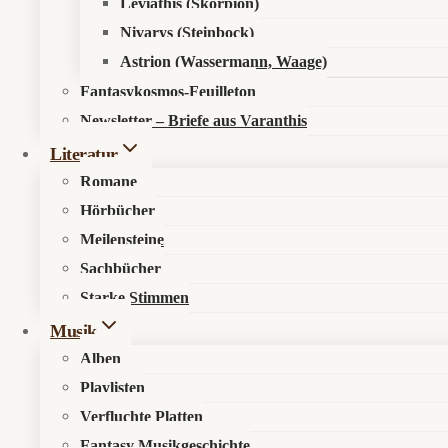
Leviathis (Skorpion)
Nivarys (Steinbock)
Astrion (Wassermann, Waage)
Fantasykosmos-Feuilleton
Newsletter – Briefe aus Varanthis
Literatur
Romane
Hörbücher
Meilensteine
Sachbücher
Starke Stimmen
Musik
Alben
Playlisten
Verfluchte Platten
Fantasy Musikgeschichte