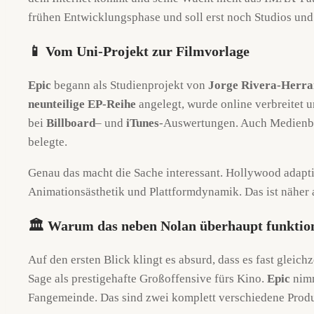
frühen Entwicklungsphase und soll erst noch Studios und
📱 Vom Uni-Projekt zur Filmvorlage
Epic
begann als Studienprojekt von
Jorge Rivera-Herra
neunteilige EP-Reihe
angelegt, wurde online verbreitet u
bei
Billboard
– und
iTunes
-Auswertungen. Auch Medienber
belegte.
Genau das macht die Sache interessant. Hollywood adaptie
Animationsästhetik und Plattformdynamik. Das ist näher 
🏛️ Warum das neben Nolan überhaupt funktion
Auf den ersten Blick klingt es absurd, dass es fast gleich
Sage als prestigehafte Großoffensive fürs Kino.
Epic
nimm
Fangemeinde. Das sind zwei komplett verschiedene Produk