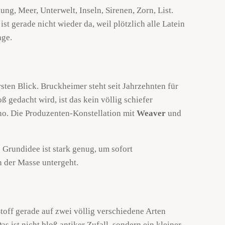
ung, Meer, Unterwelt, Inseln, Sirenen, Zorn, List.
t gerade nicht wieder da, weil plötzlich alle Latein
age.
rsten Blick. Bruckheimer steht seit Jahrzehnten für
ß gedacht wird, ist das kein völlig schiefer
o. Die Produzenten-Konstellation mit
Weaver
und
e Grundidee ist stark genug, um sofort
in der Masse untergeht.
toff gerade auf zwei völlig verschiedene Arten
ist nicht bloß antiker Zufall, sondern ein kleiner