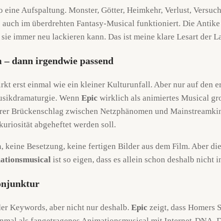
so eine Aufspaltung. Monster, Götter, Heimkehr, Verlust, Versuch
auch im überdrehten Fantasy-Musical funktioniert. Die Antike is
n sie immer neu lackieren kann. Das ist meine klare Lesart der L
m – dann irgendwie passend
rkt erst einmal wie ein kleiner Kulturunfall. Aber nur auf den e
Musikdramaturgie. Wenn
Epic
wirklich als animiertes Musical gro
arer Brückenschlag zwischen Netzphänomen und Mainstreamkin
kuriosität abgeheftet werden soll.
in, keine Besetzung, keine fertigen Bilder aus dem Film. Aber di
mationsmusical
ist so eigen, dass es allein schon deshalb nicht 
onjunktur
der Keywords, aber nicht nur deshalb.
Epic
zeigt, dass Homers S
mal als fangetragenes Animationsmusical mit Internet-DNA. Das 