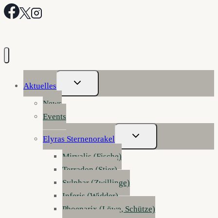
Untermenü
Aktuelles
Umschalten
News
Events
Untermenü
Elyras Sternenorakel
Umschalten
Mirvalis (Fische)
Terradon (Stier)
Sylphar (Zwillinge)
Inferis (Widder)
Phoenarix (Löwe, Schütze)