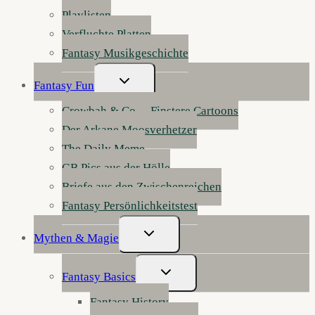
Playlisten
Verfluchte Platten
Fantasy Musikgeschichte
Untermenü
Fantasy Fun
Umschalten
Crowbah & Co. – Finstere Cartoons
Der Arkane Moosverhetzer
The Daily Meme
GB Pics aus der Hölle
Briefe aus den Zwischenreichen
Fantasy Persönlichkeitstest
Untermenü
Mythen & Magie
Umschalten
Untermenü
Fantasy Basics
Umschalten
Fantasy History