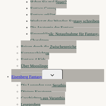
Haben Sie mal Feuer?
Fantasy Genres
Fantasy erklärt
Werkstatt der Wunder: Fantasy schreiben
Die Anatomie der Fantasy
Figurenklinik: Notaufnahme für Fantasy-
Charaktere
Reisen durch die Zwischenreiche
Kurzgeschichten
Fantasy 4 Kids
Über Mooslinge
Untermenü
Eisenberg Fantasy
Umschalten
Die Legenden von Serathis
Düstere Kreaturen
Geschichten aus Varanthis
Leseproben