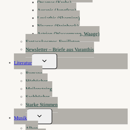
Orsamar (Krebs)
Aurapis (Jungfrau)
Leviathis (Skorpion)
Nivarys (Steinbock)
Astrion (Wassermann, Waage)
Fantasykosmos-Feuilleton
Newsletter – Briefe aus Varanthis
Untermenü
Literatur
Umschalten
Romane
Hörbücher
Meilensteine
Sachbücher
Starke Stimmen
Untermenü
Musik
Umschalten
Alben