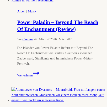
Alben
|
Musik
Power Paladin – Beyond The Reach
Of Enchantment (Review)
Von
Caelum
26. März 2026
26. März 2026
Die Isländer von Power Paladin liefern mit Beyond The
Reach Of Enchantment ein starkes Zweitwerk zwischen
Zauberwald, Stahlkante und hymnischem Power-Metal-
Fernweh.
Power
Weiterlesen
Paladin
–
Beyond
The
Reach
Of