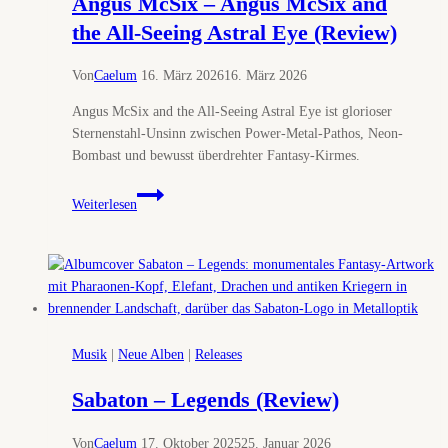
Angus McSix – Angus McSix and
the All-Seeing Astral Eye (Review)
Von
Caelum
16. März 2026
16. März 2026
Angus McSix and the All-Seeing Astral Eye ist glorioser
Sternenstahl-Unsinn zwischen Power-Metal-Pathos, Neon-
Bombast und bewusst überdrehter Fantasy-Kirmes.
Angus
Weiterlesen
McSix
–
Angus
McSix
and
the
All-
Musik
|
Neue Alben
|
Releases
Seeing
Astral
Sabaton – Legends (Review)
Eye
(Review)
Von
Caelum
17. Oktober 2025
25. Januar 2026