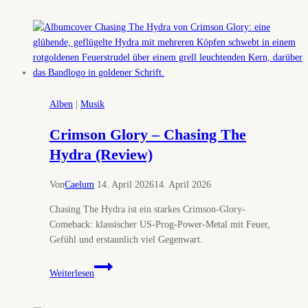
Wenn
Power
Metal
nicht
als
Promo-
Mail
Alben
|
Musik
kommt,
sondern
Crimson Glory – Chasing The
als
Hydra (Review)
Quest
im
Von
Caelum
14. April 2026
14. April 2026
Briefkasten
liegt
Chasing The Hydra ist ein starkes Crimson-Glory-
Comeback: klassischer US-Prog-Power-Metal mit Feuer,
Gefühl und erstaunlich viel Gegenwart.
Crimson
Weiterlesen
Glory
–