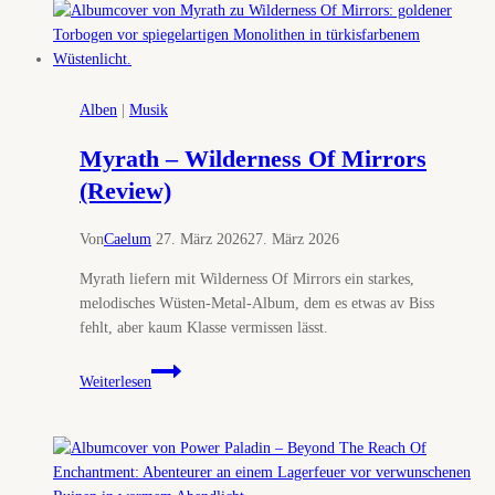
Chasing
The
Hydra
(Review)
Alben
|
Musik
Myrath – Wilderness Of Mirrors
(Review)
Von
Caelum
27. März 2026
27. März 2026
Myrath liefern mit Wilderness Of Mirrors ein starkes,
melodisches Wüsten-Metal-Album, dem es etwas av Biss
fehlt, aber kaum Klasse vermissen lässt.
Myrath
Weiterlesen
–
Wilderness
Of
Mirrors
(Review)