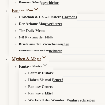
Fantasy Musikgeschichte
Fantasy Fun
Crowbah & Co. – Finstere Cartoons
Alben
|
Musik
Der Arkane Moosverhetzer
The Daily Meme
Stonecast – Expand Crimson Chaos
GB Pics aus der Hölle
(Review)
Briefe aus den Zwischenreichen
Von
Caelum
25. Juni 2026
26. Juni 2026
Fantasy Persönlichkeitstest
Stonecast kehren mit Expand Crimson Chaos zurück:
Mythen & Magie
klassischer Heavy Metal mit Flammenkrone, starken
Fantasy Basics
Refrains, Fantasy-Pomp und reichlich Riffmacht.
Fantasy History
Stonecast
Haben Sie mal Feuer?
Weiterlesen
–
Fantasy Genres
Expand
Crimson
Fantasy erklärt
Chaos
Werkstatt der Wunder: Fantasy schreiben
(Review)