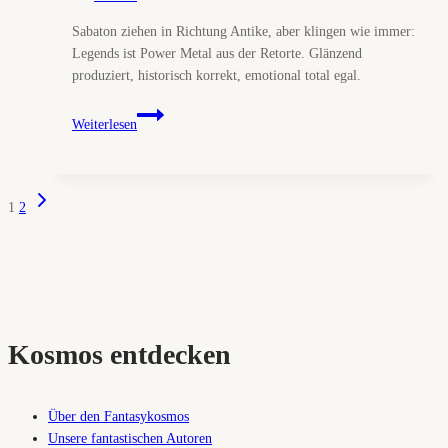
Sabaton ziehen in Richtung Antike, aber klingen wie immer:
Legends ist Power Metal aus der Retorte. Glänzend
produziert, historisch korrekt, emotional total egal.
Sabaton
Weiterlesen
–
Legends
(Review)
Nächste
Seitennavigation
1
2
Seite
Kosmos entdecken
Über den Fantasykosmos
Unsere fantastischen Autoren