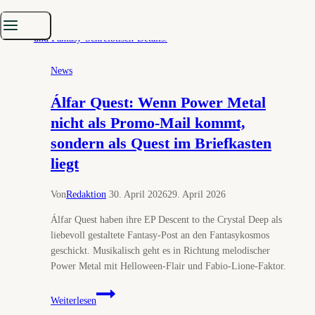
Of
A
New
Weave
(Review)
News
Álfar Quest: Wenn Power Metal
nicht als Promo-Mail kommt,
sondern als Quest im Briefkasten
liegt
Von
Redaktion
30. April 2026
29. April 2026
Álfar Quest haben ihre EP Descent to the Crystal Deep als
liebevoll gestaltete Fantasy-Post an den Fantasykosmos
geschickt. Musikalisch geht es in Richtung melodischer
Power Metal mit Helloween-Flair und Fabio-Lione-Faktor.
Álfar
Weiterlesen
Quest: