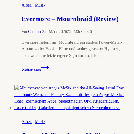
Enchantment
Alben
|
Musik
(Review)
Evermore – Mournbraid (Review)
Von
Caelum
25. März 2026
25. März 2026
Evermore liefern mit Mournbraid ein starkes Power-Metal-
Album voller Hooks, Härte und sauber gesetzter Hymnen,
auch wenn die letzte eigene Signatur noch fehlt.
Evermore
Weiterlesen
–
Mournbraid
(Review)
Alben
|
Musik