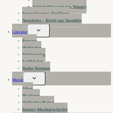
Astrion (Wassermann, Waage)
Fantasykosmos-Feuilleton
Newsletter – Briefe aus Varanthis
Untermenü
Literatur
Umschalten
Romane
Hörbücher
Meilensteine
Sachbücher
Starke Stimmen
Untermenü
Musik
Umschalten
Alben
Playlisten
Verfluchte Platten
Fantasy Musikgeschichte