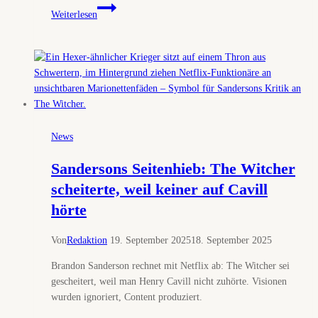
Hexer
Weiterlesen
ohne
Henry,
aber
mit
Rekordbudget
News
Sandersons Seitenhieb: The Witcher
scheiterte, weil keiner auf Cavill
hörte
Von
Redaktion
19. September 2025
18. September 2025
Brandon Sanderson rechnet mit Netflix ab: The Witcher sei
gescheitert, weil man Henry Cavill nicht zuhörte. Visionen
wurden ignoriert, Content produziert.