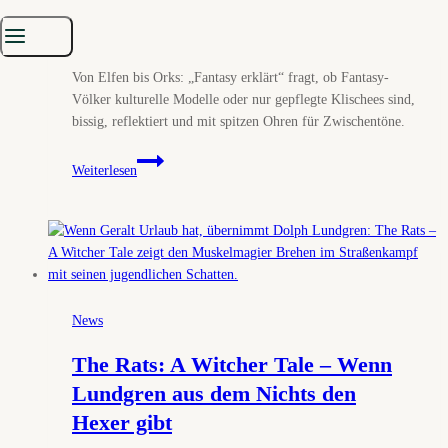
Von
Atanua
6. November 2025
13. November 2025
Von Elfen bis Orks: „Fantasy erklärt“ fragt, ob Fantasy-
Völker kulturelle Modelle oder nur gepflegte Klischees sind,
bissig, reflektiert und mit spitzen Ohren für Zwischentöne.
Fantasy
Weiterlesen
erklärt:
Die
Funktion
von
Völkern
und
Rassen
News
in
der
The Rats: A Witcher Tale – Wenn
Fantasy
Lundgren aus dem Nichts den
(Folge
Hexer gibt
6)