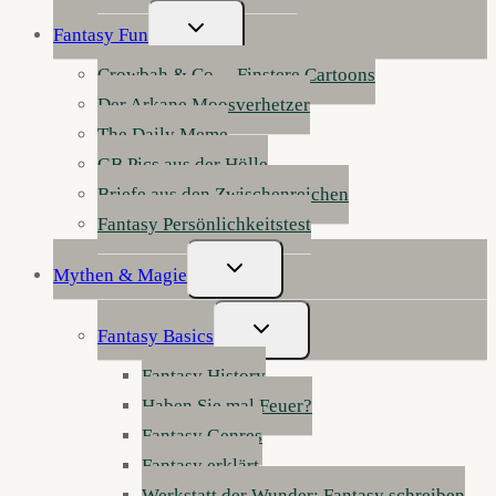
Untermenü
Fantasy Fun
Umschalten
Crowbah & Co. – Finstere Cartoons
Der Arkane Moosverhetzer
The Daily Meme
GB Pics aus der Hölle
Briefe aus den Zwischenreichen
Fantasy Persönlichkeitstest
Untermenü
Mythen & Magie
Umschalten
Untermenü
Fantasy Basics
Umschalten
Fantasy History
Haben Sie mal Feuer?
Fantasy Genres
Fantasy erklärt
Werkstatt der Wunder: Fantasy schreiben