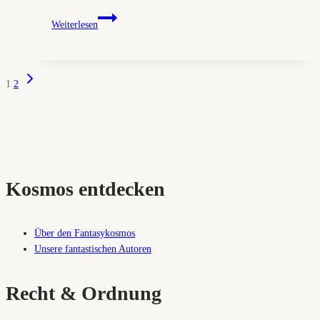
Andrzej
Weiterlesen
Sapkowski
–
Kreuzweg
Nächste
Seitennavigation
der
1
2
Seite
Raben (Rezension)
Kosmos entdecken
Über den Fantasykosmos
Unsere fantastischen Autoren
Recht & Ordnung