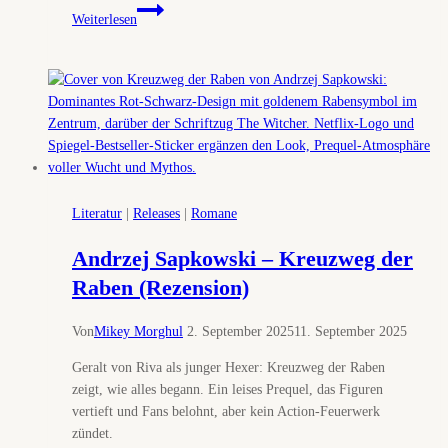
Sandersons
Weiterlesen
Seitenhieb:
The
Witcher
scheiterte,
weil
keiner
auf
Cavill
hörte
Literatur
|
Releases
|
Romane
Andrzej Sapkowski – Kreuzweg der
Raben (Rezension)
Von
Mikey Morghul
2. September 2025
11. September 2025
Geralt von Riva als junger Hexer: Kreuzweg der Raben
zeigt, wie alles begann. Ein leises Prequel, das Figuren
vertieft und Fans belohnt, aber kein Action-Feuerwerk
zündet.