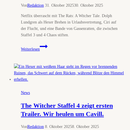
Von
Redaktion
31. Oktober 2025
30. Oktober 2025
Netflix überrascht mit The Rats: A Witcher Tale. Dolph
Lundgren als Hexer Brehen in Urlaubsvertretung, Ciri auf
der Flucht, und eine Bande von Gassenratten, die zwischen
Staffel 3 und 4 Chaos stiften.
The
Weiterlesen
Rats:
A
Witcher
Tale
–
Wenn
Lundgren
News
aus
dem
The Witcher Staffel 4 zeigt ersten
Nichts
Trailer. Wir heulen um Cavill.
den
Hexer
Von
Redaktion
8. Oktober 2025
8. Oktober 2025
gibt