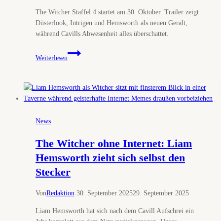
The Witcher Staffel 4 startet am 30. Oktober. Trailer zeigt
Düsterlook, Intrigen und Hemsworth als neuen Geralt,
während Cavills Abwesenheit alles überschattet.
The
Weiterlesen
Witcher
Staffel
4
zeigt
ersten
Trailer.
News
Wir
heulen
The Witcher ohne Internet: Liam
um
Hemsworth zieht sich selbst den
Cavill.
Stecker
Von
Redaktion
30. September 2025
29. September 2025
Liam Hemsworth hat sich nach dem Cavill Aufschrei ein