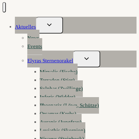
Untermenü
Aktuelles
Umschalten
News
Events
Untermenü
Elyras Sternenorakel
Umschalten
Mirvalis (Fische)
Terradon (Stier)
Sylphar (Zwillinge)
Inferis (Widder)
Phoenarix (Löwe, Schütze)
Orsamar (Krebs)
Aurapis (Jungfrau)
Leviathis (Skorpion)
Nivarys (Steinbock)