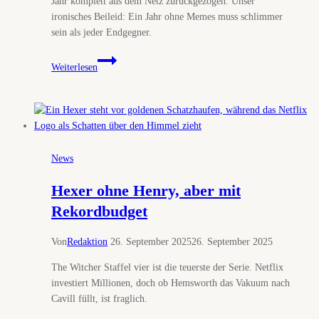
Jahr komplett aus dem Netz zurückgezogen. Unser
ironisches Beileid: Ein Jahr ohne Memes muss schlimmer
sein als jeder Endgegner.
The
Weiterlesen
Witcher
ohne
Internet:
Liam
Hemsworth
zieht
News
sich
selbst
Hexer ohne Henry, aber mit
den
Rekordbudget
Stecker
Von
Redaktion
26. September 2025
26. September 2025
The Witcher Staffel vier ist die teuerste der Serie. Netflix
investiert Millionen, doch ob Hemsworth das Vakuum nach
Cavill füllt, ist fraglich.