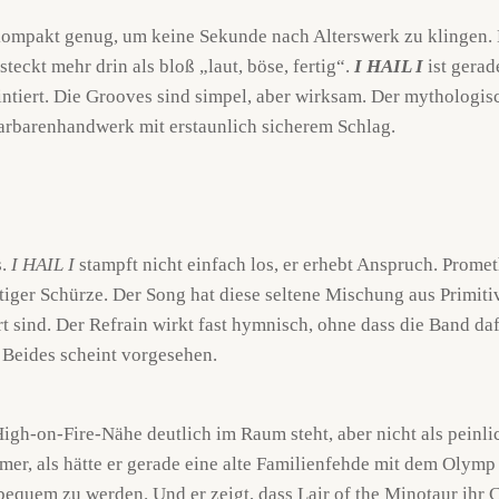
 kompakt genug, um keine Sekunde nach Alterswerk zu klingen. L
eckt mehr drin als bloß „laut, böse, fertig“.
I HAIL I
ist gera
ointiert. Die Grooves sind simpel, aber wirksam. Der mythologisc
arbarenhandwerk mit erstaunlich sicherem Schlag.
s.
I HAIL I
stampft nicht einfach los, er erhebt Anspruch. Promet
tiger Schürze. Der Song hat diese seltene Mischung aus Primitiv
t sind. Der Refrain wirkt fast hymnisch, ohne dass die Band d
 Beides scheint vorgesehen.
High-on-Fire-Nähe deutlich im Raum steht, aber nicht als peinli
er, als hätte er gerade eine alte Familienfehde mit dem Olymp w
e bequem zu werden. Und er zeigt, dass Lair of the Minotaur ihr