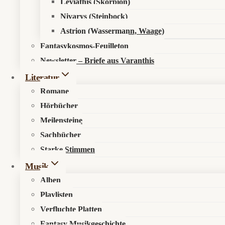
Leviathis (Skorpion)
Nivarys (Steinbock)
Astrion (Wassermann, Waage)
Fantasykosmos-Feuilleton
Newsletter – Briefe aus Varanthis
Literatur
Romane
Hörbücher
Meilensteine
Sachbücher
Starke Stimmen
Musik
Alben
Playlisten
Verfluchte Platten
Fantasy Musikgeschichte