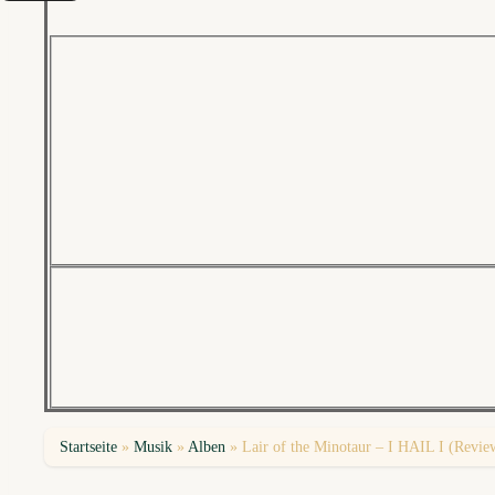
Startseite
»
Musik
»
Alben
»
Lair of the Minotaur – I HAIL I (Revie