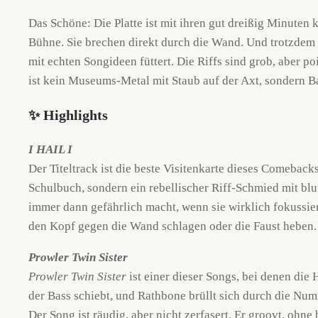
Das Schöne: Die Platte ist mit ihren gut dreißig Minuten
Bühne. Sie brechen direkt durch die Wand. Und trotzdem st
mit echten Songideen füttert. Die Riffs sind grob, aber p
ist kein Museums-Metal mit Staub auf der Axt, sondern B
✨
Highlights
I HAIL I
Der Titeltrack ist die beste Visitenkarte dieses Comeback
Schulbuch, sondern ein rebellischer Riff-Schmied mit blu
immer dann gefährlich macht, wenn sie wirklich fokussier
den Kopf gegen die Wand schlagen oder die Faust heben.
Prowler Twin Sister
Prowler Twin Sister
ist einer dieser Songs, bei denen die 
der Bass schiebt, und Rathbone brüllt sich durch die Numm
Der Song ist räudig, aber nicht zerfasert. Er groovt, ohn