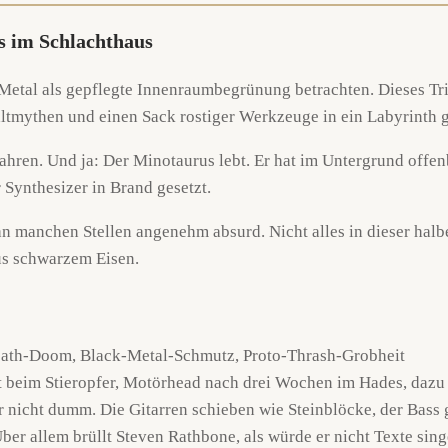
s im Schlachthaus
Metal als gepflegte Innenraumbegrünung betrachten. Dieses Trio
altmythen und einen Sack rostiger Werkzeuge in ein Labyrinth 
ahren. Und ja: Der Minotaurus lebt. Er hat im Untergrund offe
 Synthesizer in Brand gesetzt.
n manchen Stellen angenehm absurd. Nicht alles in dieser halben
aus schwarzem Eisen.
eath-Doom, Black-Metal-Schmutz, Proto-Thrash-Grobheit
ost beim Stieropfer, Motörhead nach drei Wochen im Hades, da
er nicht dumm. Die Gitarren schieben wie Steinblöcke, der Bass
ber allem brüllt Steven Rathbone, als würde er nicht Texte si