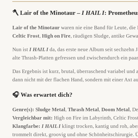
‪‪🪓 Lair of the Minotaur –
I HAIL I
: Prometheu
Lair of the Minotaur
waren nie eine Band für Leute, die 
Celtic Frost
,
High on Fire
, räudigen Sludge, antike Gew
Nun ist
I HAIL I
da, das erste neue Album seit sechzehn J
alte Thrash-Platten gefressen und zwischendurch ein paar
Das Ergebnis ist kurz, brutal, überraschend variabel und a
dann nicht mit der flachen Hand, sondern mit einer Axt 
🎧 Was erwartet dich?
Genre(s):
Sludge Metal
,
Thrash Metal
,
Doom Metal
, D
Vergleichbar mit:
High on Fire im Labyrinth, Celtic Fr
Klangfarbe:
I HAIL I
klingt trocken, kantig und roh, ab
trommelt direkt, groovig und ohne Schönheitschirurgie. Ü