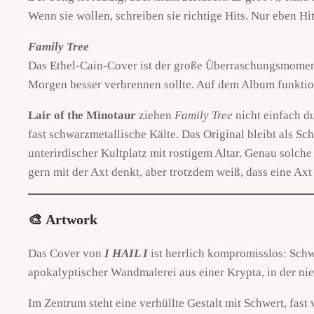
Wenn sie wollen, schreiben sie richtige Hits. Nur eben Hi
Family Tree
Das Ethel-Cain-Cover ist der große Überraschungsmoment d
Morgen besser verbrennen sollte. Auf dem Album funktioni
Lair of the Minotaur
ziehen
Family Tree
nicht einfach d
fast schwarzmetallische Kälte. Das Original bleibt als S
unterirdischer Kultplatz mit rostigem Altar. Genau solc
gern mit der Axt denkt, aber trotzdem weiß, dass eine Axt
🎨
Artwork
Das Cover von
I HAIL I
ist herrlich kompromisslos: Sch
apokalyptischer Wandmalerei aus einer Krypta, in der nie 
Im Zentrum steht eine verhüllte Gestalt mit Schwert, fast