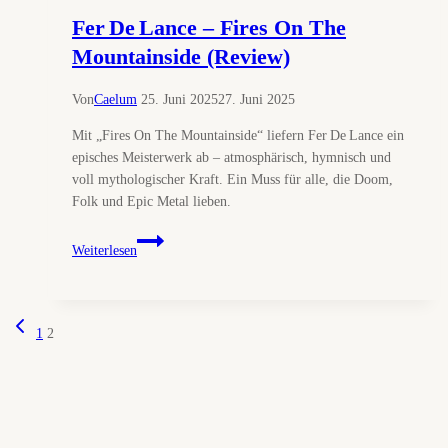
Fer De Lance – Fires On The
Mountainside (Review)
Von
Caelum
25. Juni 2025
27. Juni 2025
Mit „Fires On The Mountainside“ liefern Fer De Lance ein
episches Meisterwerk ab – atmosphärisch, hymnisch und
voll mythologischer Kraft. Ein Muss für alle, die Doom,
Folk und Epic Metal lieben.
Fer De Lance
Weiterlesen
–
Fires
On
Vorherige
Seitennavigation
The
1
2
Seite
Mountainside
(Review)