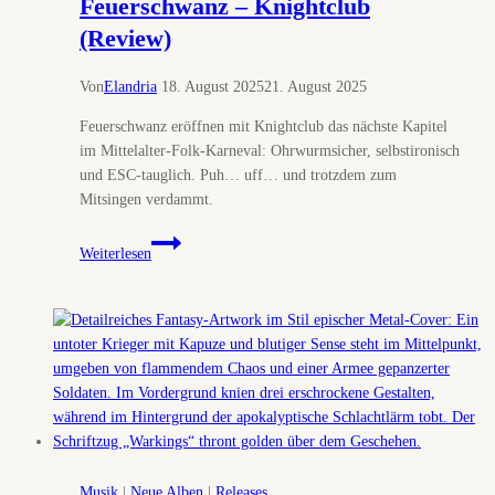
Feuerschwanz – Knightclub
(Review)
Von
Elandria
18. August 2025
21. August 2025
Feuerschwanz eröffnen mit Knightclub das nächste Kapitel
im Mittelalter-Folk-Karneval: Ohrwurmsicher, selbstironisch
und ESC-tauglich. Puh… uff… und trotzdem zum
Mitsingen verdammt.
Feuerschwanz
Weiterlesen
–
Knightclub
(Review)
Musik
|
Neue Alben
|
Releases