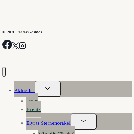
© 2026 Fantasykosmos
Untermenü
Aktuelles
Umschalten
News
Events
Untermenü
Elyras Sternenorakel
Umschalten
Mirvalis (Fische)