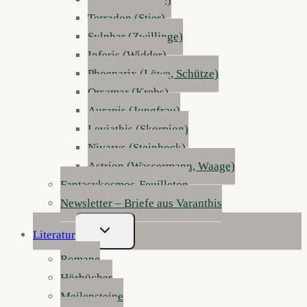
Terradon (Stier)
Sylphar (Zwillinge)
Inferis (Widder)
Phoenarix (Löwe, Schütze)
Orsamar (Krebs)
Aurapis (Jungfrau)
Leviathis (Skorpion)
Nivarys (Steinbock)
Astrion (Wassermann, Waage)
Fantasykosmos-Feuilleton
Newsletter – Briefe aus Varanthis
Untermenü
Literatur
Umschalten
Romane
Hörbücher
Meilensteine