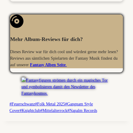
Mehr Album-Reviews für dich?
Dieses Review war für dich cool und würdest gerne mehr lesen?
Reviews aus sämtlichen Spielarten der Fantasy Musik findest du
auf unserer
Fantasy Alben Seite
.
Schlagworte:
#
Feuerschwanz
#
Folk Metal 2025
#
Gangnam Style
Cover
#
Knightclub
#
Mittelalterrock
#
Napalm Records