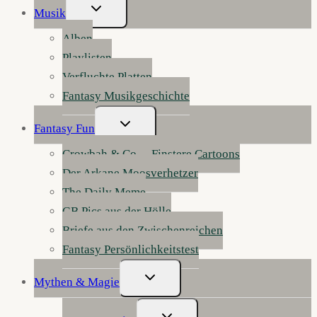
Untermenü
Musik
Umschalten
Alben
Playlisten
Verfluchte Platten
Fantasy Musikgeschichte
Untermenü
Fantasy Fun
Umschalten
Crowbah & Co. – Finstere Cartoons
Der Arkane Moosverhetzer
The Daily Meme
GB Pics aus der Hölle
Briefe aus den Zwischenreichen
Fantasy Persönlichkeitstest
Untermenü
Mythen & Magie
Umschalten
Untermenü