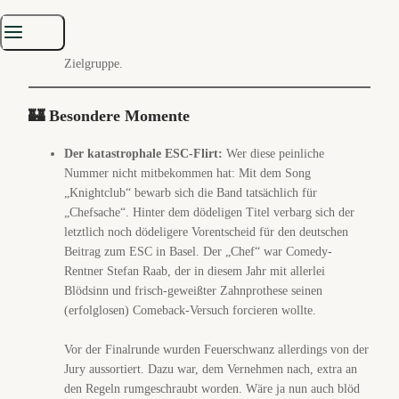
selten so gebangt.
Lords Of Fyre
– Bombastisches Finale mit Lord Of The
Lost. Klaro: Das wird live alles wegfegen, bei der
Zielgruppe.
🏰 Besondere Momente
Der katastrophale ESC-Flirt:
Wer diese peinliche
Nummer nicht mitbekommen hat: Mit dem Song
„Knightclub“ bewarb sich die Band tatsächlich für
„Chefsache“. Hinter dem dödeligen Titel verbarg sich der
letztlich noch dödeligere Vorentscheid für den deutschen
Beitrag zum ESC in Basel. Der „Chef“ war Comedy-
Rentner Stefan Raab, der in diesem Jahr mit allerlei
Blödsinn und frisch-geweißter Zahnprothese seinen
(erfolglosen) Comeback-Versuch forcieren wollte.
Vor der Finalrunde wurden Feuerschwanz allerdings von der
Jury aussortiert. Dazu war, dem Vernehmen nach, extra an
den Regeln rumgeschraubt worden. Wäre ja nun auch blöd