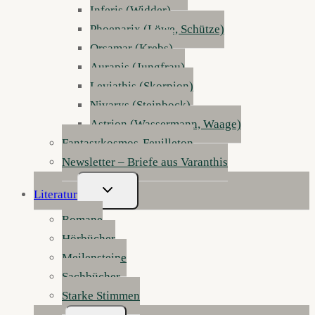
Inferis (Widder)
Phoenarix (Löwe, Schütze)
Orsamar (Krebs)
Aurapis (Jungfrau)
Leviathis (Skorpion)
Nivarys (Steinbock)
Astrion (Wassermann, Waage)
Fantasykosmos-Feuilleton
Newsletter – Briefe aus Varanthis
Untermenü
Literatur
Umschalten
Romane
Hörbücher
Meilensteine
Sachbücher
Starke Stimmen