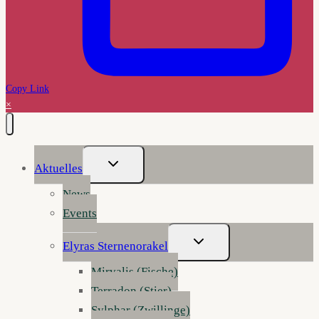
Copy Link
×
Untermenü
Aktuelles
Umschalten
News
Events
Untermenü
Elyras Sternenorakel
Umschalten
Mirvalis (Fische)
Terradon (Stier)
Sylphar (Zwillinge)