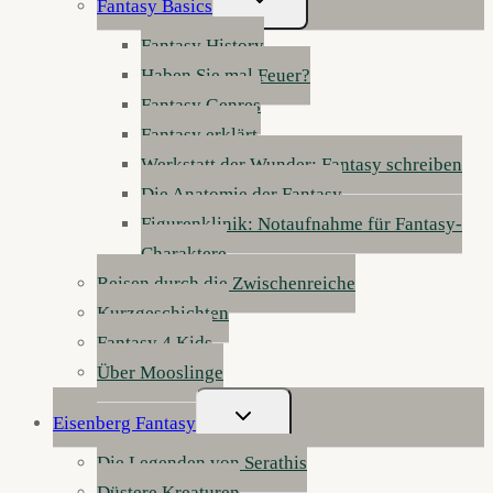
Fantasy Basics
Umschalten
Fantasy History
Haben Sie mal Feuer?
Fantasy Genres
Fantasy erklärt
Werkstatt der Wunder: Fantasy schreiben
Die Anatomie der Fantasy
Figurenklinik: Notaufnahme für Fantasy-
Charaktere
Reisen durch die Zwischenreiche
Kurzgeschichten
Fantasy 4 Kids
Über Mooslinge
Untermenü
Eisenberg Fantasy
Umschalten
Die Legenden von Serathis
Düstere Kreaturen