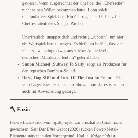
gewesen, wenn ausgerechnet der Chef bei der „Chefsache“
nicht seinen Willen bekommen hätte. Lohn solch
manipulativer Spielchen: Ein überragender 15. Platz für
Cheffes talentfreies Sanges-Pärchen.
Unerfreulich, unappetitlich und richtig „rubbish“, um hier
ein Wortspielchen zu wagen. Es bleibt zu hoffen, dass die
Feuerschwanzlinge etwas aus solcher Anbiederei an
deutsches „Musikexpertentum“ gelernt haben.
Simon Michael (Subway To Sally)
sorgt als Produzent für
den typischen Bombast-Sound.
Doro, Dag SDP und Lord Of The Lost
im Feature-Trio –
vom Lagerfeuer bis zur Glam-Showbühne. Ja, es ist schon
auch für Abwechslung gesorgt.
🪓 Fazit:
Feuerschwanz sind vom Spaßprojekt zur ernsthaften Chartmacht
gewachsen. Seit
Das Elfte Gebot
(2020) rücken Power-Metal-
Elemente stärker in den Vordergrund. Und ja:
Knightclub
ist