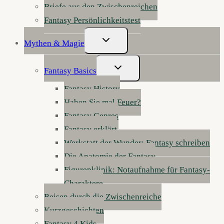
Briefe aus den Zwischenreichen
Fantasy Persönlichkeitstest
Untermenü
Mythen & Magie
Umschalten
Untermenü
Fantasy Basics
Umschalten
Fantasy History
Haben Sie mal Feuer?
Fantasy Genres
Fantasy erklärt
Werkstatt der Wunder: Fantasy schreiben
Die Anatomie der Fantasy
Figurenklinik: Notaufnahme für Fantasy-
Charaktere
Reisen durch die Zwischenreiche
Kurzgeschichten
Fantasy 4 Kids