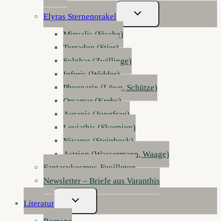
Untermenü
Elyras Sternenorakel
Umschalten
Mirvalis (Fische)
Terradon (Stier)
Sylphar (Zwillinge)
Inferis (Widder)
Phoenarix (Löwe, Schütze)
Orsamar (Krebs)
Aurapis (Jungfrau)
Leviathis (Skorpion)
Nivarys (Steinbock)
Astrion (Wassermann, Waage)
Fantasykosmos-Feuilleton
Newsletter – Briefe aus Varanthis
Untermenü
Literatur
Umschalten