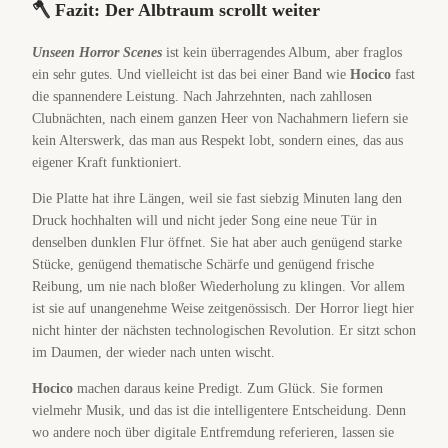
🪓 Fazit: Der Albtraum scrollt weiter
Unseen Horror Scenes
ist kein überragendes Album, aber fraglos
ein sehr gutes. Und vielleicht ist das bei einer Band wie
Hocico
fast
die spannendere Leistung. Nach Jahrzehnten, nach zahllosen
Clubnächten, nach einem ganzen Heer von Nachahmern liefern sie
kein Alterswerk, das man aus Respekt lobt, sondern eines, das aus
eigener Kraft funktioniert.
Die Platte hat ihre Längen, weil sie fast siebzig Minuten lang den
Druck hochhalten will und nicht jeder Song eine neue Tür in
denselben dunklen Flur öffnet. Sie hat aber auch genügend starke
Stücke, genügend thematische Schärfe und genügend frische
Reibung, um nie nach bloßer Wiederholung zu klingen. Vor allem
ist sie auf unangenehme Weise zeitgenössisch. Der Horror liegt hier
nicht hinter der nächsten technologischen Revolution. Er sitzt schon
im Daumen, der wieder nach unten wischt.
Hocico
machen daraus keine Predigt. Zum Glück. Sie formen
vielmehr Musik, und das ist die intelligentere Entscheidung. Denn
wo andere noch über digitale Entfremdung referieren, lassen sie