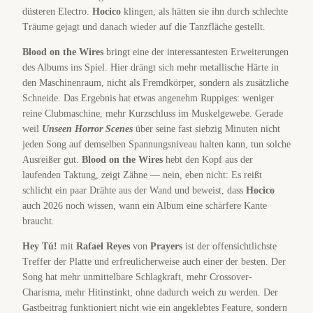
düsteren Electro.
Hocico
klingen, als hätten sie ihn durch schlechte
Träume gejagt und danach wieder auf die Tanzfläche gestellt.
Blood on the Wires
bringt eine der interessantesten Erweiterungen
des Albums ins Spiel. Hier drängt sich mehr metallische Härte in
den Maschinenraum, nicht als Fremdkörper, sondern als zusätzliche
Schneide. Das Ergebnis hat etwas angenehm Ruppiges: weniger
reine Clubmaschine, mehr Kurzschluss im Muskelgewebe. Gerade
weil
Unseen Horror Scenes
über seine fast siebzig Minuten nicht
jeden Song auf demselben Spannungsniveau halten kann, tun solche
Ausreißer gut.
Blood on the Wires
hebt den Kopf aus der
laufenden Taktung, zeigt Zähne — nein, eben nicht: Es reißt
schlicht ein paar Drähte aus der Wand und beweist, dass
Hocico
auch 2026 noch wissen, wann ein Album eine schärfere Kante
braucht.
Hey Tú!
mit
Rafael Reyes
von
Prayers
ist der offensichtlichste
Treffer der Platte und erfreulicherweise auch einer der besten. Der
Song hat mehr unmittelbare Schlagkraft, mehr Crossover-
Charisma, mehr Hitinstinkt, ohne dadurch weich zu werden. Der
Gastbeitrag funktioniert nicht wie ein angeklebtes Feature, sondern