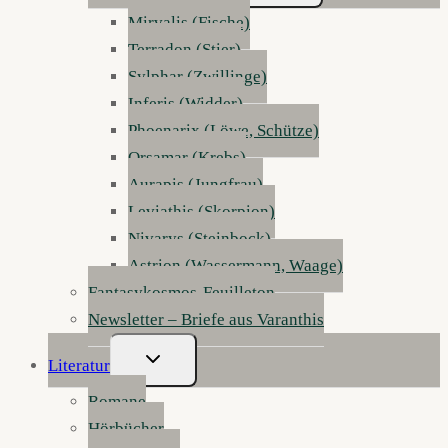
Mirvalis (Fische)
Terradon (Stier)
Sylphar (Zwillinge)
Inferis (Widder)
Phoenarix (Löwe, Schütze)
Orsamar (Krebs)
Aurapis (Jungfrau)
Leviathis (Skorpion)
Nivarys (Steinbock)
Astrion (Wassermann, Waage)
Fantasykosmos-Feuilleton
Newsletter – Briefe aus Varanthis
Untermenü
Literatur
Umschalten
Romane
Hörbücher