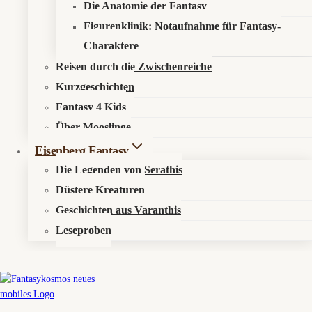
Die Anatomie der Fantasy
Silence
(Review)
Figurenklinik: Notaufnahme für Fantasy-
Kosmos entdecken
Charaktere
Reisen durch die Zwischenreiche
Über den Fantasykosmos
Kurzgeschichten
Unsere fantastischen Autoren
Fantasy 4 Kids
Über Mooslinge
Recht & Ordnung
Eisenberg Fantasy
Die Legenden von Serathis
Datenschutzerklärung
Düstere Kreaturen
Impressum
Geschichten aus Varanthis
Leseproben
Sonst noch was?
Fantastisch werben
Newsletter