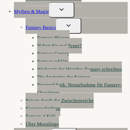
Untermenü
Mythen & Magie
Umschalten
Untermenü
Fantasy Basics
Umschalten
Fantasy History
Haben Sie mal Feuer?
Fantasy Genres
Fantasy erklärt
Werkstatt der Wunder: Fantasy schreiben
Die Anatomie der Fantasy
Figurenklinik: Notaufnahme für Fantasy-
Charaktere
Reisen durch die Zwischenreiche
Kurzgeschichten
Fantasy 4 Kids
Über Mooslinge