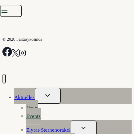
© 2026 Fantasykosmos
Untermenü
Aktuelles
Umschalten
News
Events
Untermenü
Elyras Sternenorakel
Umschalten