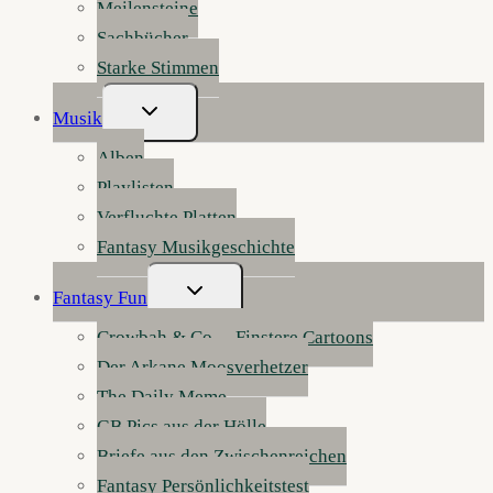
Meilensteine
Sachbücher
Starke Stimmen
Untermenü
Musik
Umschalten
Alben
Playlisten
Verfluchte Platten
Fantasy Musikgeschichte
Untermenü
Fantasy Fun
Umschalten
Crowbah & Co. – Finstere Cartoons
Der Arkane Moosverhetzer
The Daily Meme
GB Pics aus der Hölle
Briefe aus den Zwischenreichen
Fantasy Persönlichkeitstest