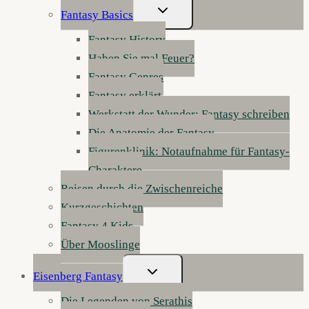
Untermenü
Fantasy Basics
Umschalten
Fantasy History
Haben Sie mal Feuer?
Fantasy Genres
Fantasy erklärt
Werkstatt der Wunder: Fantasy schreiben
Die Anatomie der Fantasy
Figurenklinik: Notaufnahme für Fantasy-
Charaktere
Reisen durch die Zwischenreiche
Kurzgeschichten
Fantasy 4 Kids
Über Mooslinge
Untermenü
Eisenberg Fantasy
Umschalten
Die Legenden von Serathis