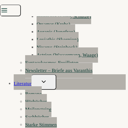
Sylphar (Zwillinge)
Inferis (Widder)
Phoenarix (Löwe, Schütze)
Orsamar (Krebs)
Aurapis (Jungfrau)
Leviathis (Skorpion)
Nivarys (Steinbock)
Astrion (Wassermann, Waage)
Fantasykosmos-Feuilleton
Newsletter – Briefe aus Varanthis
Untermenü
Literatur
Umschalten
Romane
Hörbücher
Meilensteine
Sachbücher
Starke Stimmen