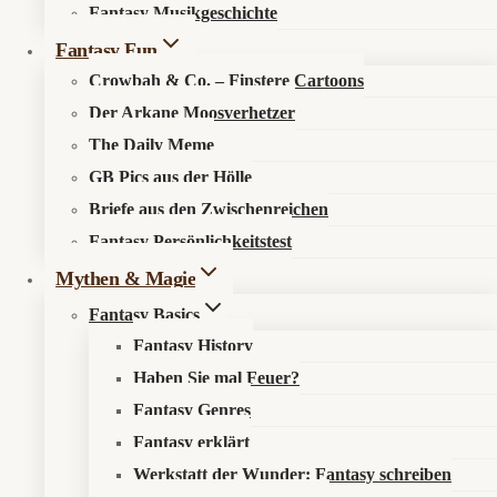
Fantasy Musikgeschichte
Fantasy Fun
Über den Fantasykosmos
Unsere fantastischen Autoren
Crowbah & Co. – Finstere Cartoons
Der Arkane Moosverhetzer
Recht & Ordnung
The Daily Meme
GB Pics aus der Hölle
Briefe aus den Zwischenreichen
Datenschutzerklärung
Impressum
Fantasy Persönlichkeitstest
Mythen & Magie
Sonst noch was?
Fantasy Basics
Fantasy History
Fantastisch werben
Haben Sie mal Feuer?
Newsletter
Fantasy Genres
Fantasy erklärt
Werkstatt der Wunder: Fantasy schreiben