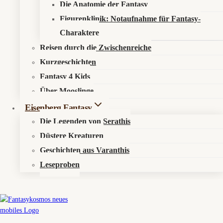
Die Anatomie der Fantasy
Figurenklinik: Notaufnahme für Fantasy-
© 2026 Fantasykosmos
Charaktere
Reisen durch die Zwischenreiche
Kurzgeschichten
Fantasy 4 Kids
Über Mooslinge
Eisenberg Fantasy
Untermenü
Die Legenden von Serathis
Aktuelles
Umschalten
Düstere Kreaturen
News
Geschichten aus Varanthis
Events
Leseproben
Untermenü
Elyras Sternenorakel
Umschalten
Mirvalis (Fische)
Terradon (Stier)