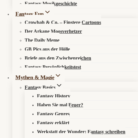
Kosmos entdecken
Maschinen
Fantasy Musikgeschichte
schlechte
Fantasy Fun
Laune
Über den Fantasykosmos
haben
Crowbah & Co. – Finstere Cartoons
Unsere fantastischen Autoren
Der Arkane Moosverhetzer
The Daily Meme
Recht & Ordnung
GB Pics aus der Hölle
Briefe aus den Zwischenreichen
Datenschutzerklärung
Fantasy Persönlichkeitstest
Impressum
Mythen & Magie
Fantasy Basics
Sonst noch was?
Fantasy History
Haben Sie mal Feuer?
Fantastisch werben
Fantasy Genres
Newsletter
Fantasy erklärt
Werkstatt der Wunder: Fantasy schreiben