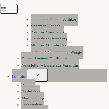
Sylphar (Zwillinge)
Inferis (Widder)
Phoenarix (Löwe, Schütze)
Orsamar (Krebs)
Aurapis (Jungfrau)
Leviathis (Skorpion)
Nivarys (Steinbock)
Astrion (Wassermann, Waage)
Fantasykosmos-Feuilleton
Newsletter – Briefe aus Varanthis
Untermenü
Literatur
Umschalten
Romane
Hörbücher
Meilensteine
Sachbücher