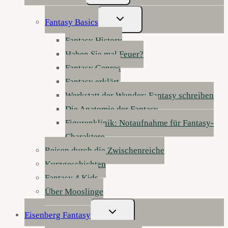
Untermenü
Fantasy Basics
Umschalten
Fantasy History
Haben Sie mal Feuer?
Fantasy Genres
Fantasy erklärt
Werkstatt der Wunder: Fantasy schreiben
Die Anatomie der Fantasy
Figurenklinik: Notaufnahme für Fantasy-
Charaktere
Reisen durch die Zwischenreiche
Kurzgeschichten
Fantasy 4 Kids
Über Mooslinge
Untermenü
Eisenberg Fantasy
Umschalten