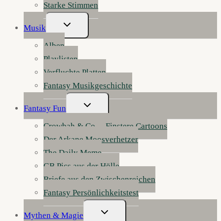
Starke Stimmen
Untermenü
Musik
Umschalten
Alben
Playlisten
Verfluchte Platten
Fantasy Musikgeschichte
Untermenü
Fantasy Fun
Umschalten
Crowbah & Co. – Finstere Cartoons
Der Arkane Moosverhetzer
The Daily Meme
GB Pics aus der Hölle
Briefe aus den Zwischenreichen
Fantasy Persönlichkeitstest
Untermenü
Mythen & Magie
Umschalten