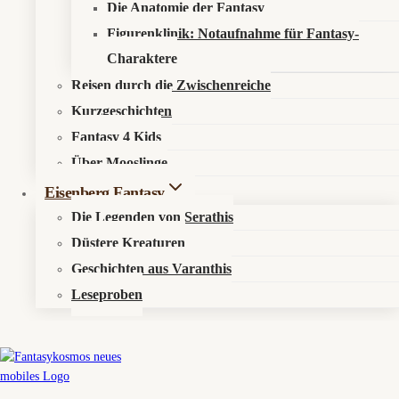
Die Anatomie der Fantasy
Figurenklinik: Notaufnahme für Fantasy-
Charaktere
© 2026 Fantasykosmos
Reisen durch die Zwischenreiche
Kurzgeschichten
Fantasy 4 Kids
Über Mooslinge
Eisenberg Fantasy
Die Legenden von Serathis
Untermenü
Düstere Kreaturen
Aktuelles
Umschalten
Geschichten aus Varanthis
News
Leseproben
Events
Untermenü
Elyras Sternenorakel
Umschalten
Mirvalis (Fische)
Terradon (Stier)