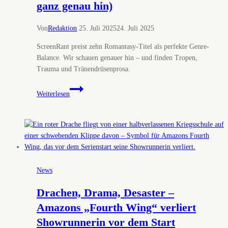
ganz genau hin)
Von
Redaktion
25. Juli 2025
24. Juli 2025
ScreenRant preist zehn Romantasy-Titel als perfekte Genre-
Balance. Wir schauen genauer hin – und finden Tropen,
Trauma und Tränendrüsenprosa.
Tropen,
Weiterlesen
Throne
&
Tränendrüsen
–
ScreenRant
kürt
10
News
„perfekte“
Romantasy-
Drachen, Drama, Desaster –
Bücher
Amazons „Fourth Wing“ verliert
(und
Showrunnerin vor dem Start
wir