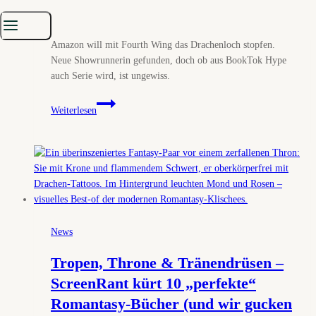
Von
Redaktion
26. September 2025
26. September 2025
Amazon will mit Fourth Wing das Drachenloch stopfen.
Neue Showrunnerin gefunden, doch ob aus BookTok Hype
auch Serie wird, ist ungewiss.
Fourth
Weiterlesen
Wing
soll
Amazons
Game
Of
Thrones
werden
News
Tropen, Throne & Tränendrüsen –
ScreenRant kürt 10 „perfekte“
Romantasy-Bücher (und wir gucken