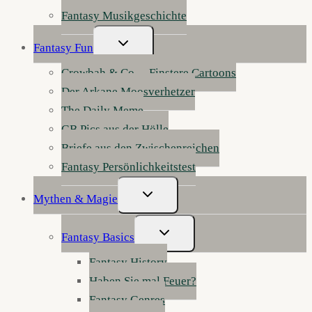
Fantasy Musikgeschichte
Untermenü
Fantasy Fun
Umschalten
Crowbah & Co. – Finstere Cartoons
Der Arkane Moosverhetzer
The Daily Meme
GB Pics aus der Hölle
Briefe aus den Zwischenreichen
Fantasy Persönlichkeitstest
Untermenü
Mythen & Magie
Umschalten
Untermenü
Fantasy Basics
Umschalten
Fantasy History
Haben Sie mal Feuer?
Fantasy Genres