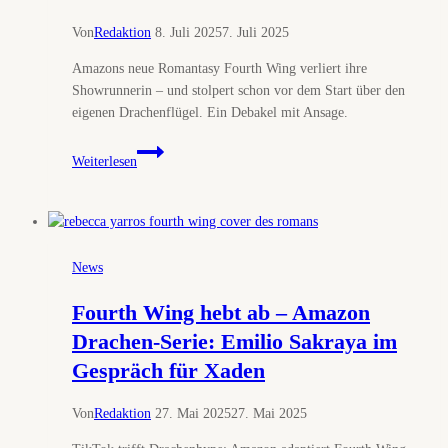
gucken
ganz
Von
Redaktion
8. Juli 2025
7. Juli 2025
genau
Amazons neue Romantasy Fourth Wing verliert ihre
hin)
Showrunnerin – und stolpert schon vor dem Start über den
eigenen Drachenflügel. Ein Debakel mit Ansage.
Drachen,
Weiterlesen
Drama,
Desaster
–
Amazons
„Fourth
News
Wing“
verliert
Fourth Wing hebt ab – Amazon
Showrunnerin
Drachen-Serie: Emilio Sakraya im
vor
Gespräch für Xaden
dem
Start
Von
Redaktion
27. Mai 2025
27. Mai 2025