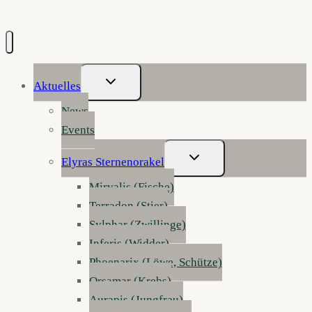
Untermenü
Aktuelles
Umschalten
News
Events
Untermenü
Elyras Sternenorakel
Umschalten
Mirvalis (Fische)
Terradon (Stier)
Sylphar (Zwillinge)
Inferis (Widder)
Phoenarix (Löwe, Schütze)
Orsamar (Krebs)
Aurapis (Jungfrau)