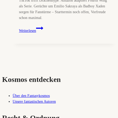
TikTok trifft Drachenhype: Amazon adaptiert Fourth Wing
als Serie. Gerüchte um Emilio Sakraya als Badboy Xaden
sorgen für Fanstürme – Starttermin noch offen, Vorfreude
schon maximal.
Fourth
Weiterlesen
Wing
hebt
ab
–
Amazon
Drachen-
Serie:
Emilio
Kosmos entdecken
Sakraya
im
Gespräch
Über den Fantasykosmos
für
Unsere fantastischen Autoren
Xaden
Recht & Ordnung