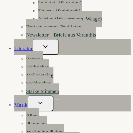
Leviathis (Skorpion)
Nivarys (Steinbock)
Astrion (Wassermann, Waage)
Fantasykosmos-Feuilleton
Newsletter – Briefe aus Varanthis
Untermenü
Literatur
Umschalten
Romane
Hörbücher
Meilensteine
Sachbücher
Starke Stimmen
Untermenü
Musik
Umschalten
Alben
Playlisten
Verfluchte Platten