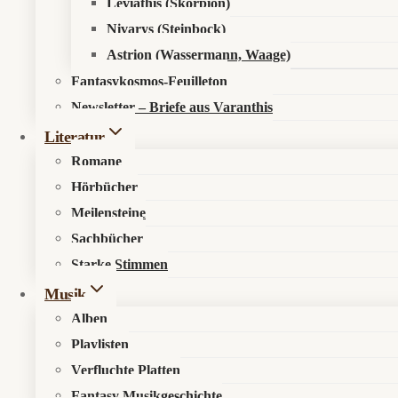
Leviathis (Skorpion)
Nivarys (Steinbock)
Astrion (Wassermann, Waage)
Fantasykosmos-Feuilleton
Newsletter – Briefe aus Varanthis
Literatur
Romane
Hörbücher
Meilensteine
Sachbücher
Starke Stimmen
Musik
Alben
Playlisten
Verfluchte Platten
Fantasy Musikgeschichte