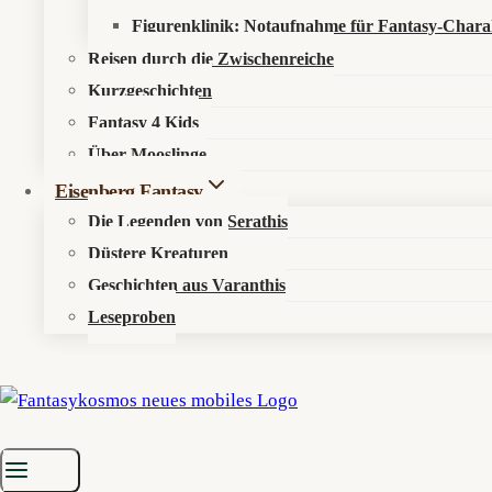
Figurenklinik: Notaufnahme für Fantasy-Chara
Reisen durch die Zwischenreiche
Kurzgeschichten
Fantasy 4 Kids
Über Mooslinge
Eisenberg Fantasy
Die Legenden von Serathis
Düstere Kreaturen
Geschichten aus Varanthis
Leseproben
Startseite
»
Musik
»
Musikgeschichte
»
Schwarzes Metall (5) – Black
‪‪Schwarzes Metall (5) – Black Met