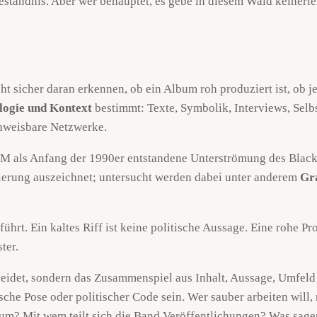
Geständnis. Aber wer behauptet, es gebe in diesem Wald keinerle
t sicher daran erkennen, ob ein Album roh produziert ist, ob j
logie und Kontext
bestimmt: Texte, Symbolik, Interviews, Selb
hweisbare Netzwerke.
 als Anfang der 1990er entstandene Unterströmung des Black 
isierung auszeichnet; untersucht werden dabei unter anderem
Gr
ührt. Ein kaltes Riff ist keine politische Aussage. Eine rohe Pro
ter.
tscheidet, sondern das Zusammenspiel aus Inhalt, Aussage, Umfe
sche Pose oder politischer Code sein. Wer sauber arbeiten will
um? Mit wem teilt sich die Band Veröffentlichungen? Was sagen 