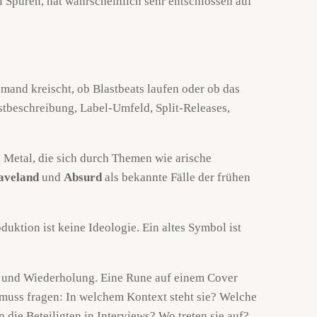
i Spuren, hat wahrscheinlich sehr entschlossen auf
emand kreischt, ob Blastbeats laufen oder ob das
stbeschreibung, Label-Umfeld, Split-Releases,
Metal, die sich durch Themen wie arische
aveland
und
Absurd
als bekannte Fälle der frühen
duktion ist keine Ideologie. Ein altes Symbol ist
ld und Wiederholung. Eine Rune auf einem Cover
, muss fragen: In welchem Kontext steht sie? Welche
die Beteiligten in Interviews? Wo treten sie auf?