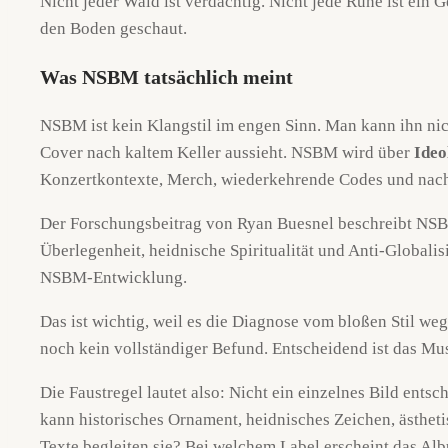
Nicht jeder Wald ist verdächtig. Nicht jede Rune ist ein 
den Boden geschaut.
Was NSBM tatsächlich meint
NSBM ist kein Klangstil im engen Sinn. Man kann ihn nich
Cover nach kaltem Keller aussieht. NSBM wird über
Ideo
Konzertkontexte, Merch, wiederkehrende Codes und nac
Der Forschungsbeitrag von Ryan Buesnel beschreibt NSBM
Überlegenheit, heidnische Spiritualität und Anti-Global
NSBM-Entwicklung.
Das ist wichtig, weil es die Diagnose vom bloßen Stil wegf
noch kein vollständiger Befund. Entscheidend ist das Mus
Die Faustregel lautet also: Nicht ein einzelnes Bild en
kann historisches Ornament, heidnisches Zeichen, ästheti
Texte begleiten sie? Bei welchem Label erscheint das Alb