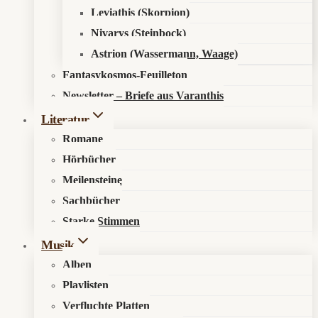
Leviathis (Skorpion)
Nivarys (Steinbock)
Astrion (Wassermann, Waage)
Fantasykosmos-Feuilleton
Newsletter – Briefe aus Varanthis
Literatur
Romane
Hörbücher
Meilensteine
Sachbücher
Starke Stimmen
Musik
Alben
Playlisten
Verfluchte Platten