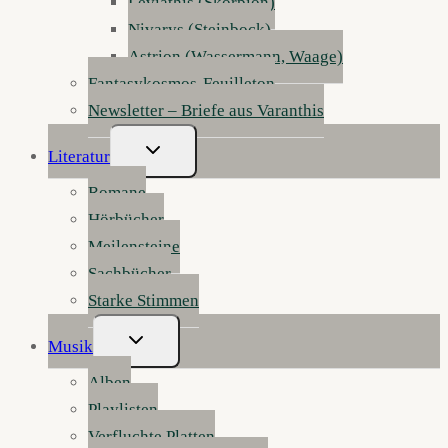
Leviathis (Skorpion)
Nivarys (Steinbock)
Astrion (Wassermann, Waage)
Fantasykosmos-Feuilleton
Newsletter – Briefe aus Varanthis
Untermenü
Literatur
Umschalten
Romane
Hörbücher
Meilensteine
Sachbücher
Starke Stimmen
Untermenü
Musik
Umschalten
Alben
Playlisten
Verfluchte Platten