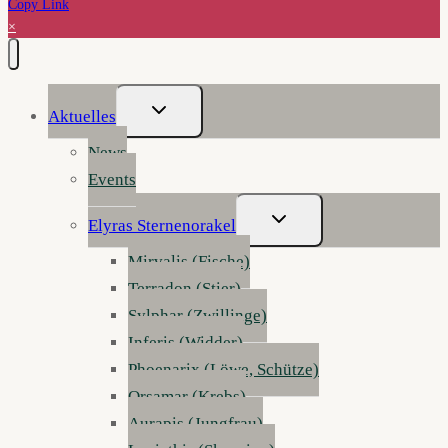
Copy Link
×
Untermenü
Aktuelles
Umschalten
News
Events
Untermenü
Elyras Sternenorakel
Umschalten
Mirvalis (Fische)
Terradon (Stier)
Sylphar (Zwillinge)
Inferis (Widder)
Phoenarix (Löwe, Schütze)
Orsamar (Krebs)
Aurapis (Jungfrau)