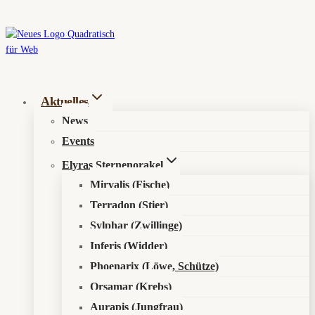
Zum
Inhalt
springen
Aktuelles
News
Events
Elyras Sternenorakel
Mirvalis (Fische)
Terradon (Stier)
Sylphar (Zwillinge)
Inferis (Widder)
Phoenarix (Löwe, Schütze)
Orsamar (Krebs)
Aurapis (Jungfrau)