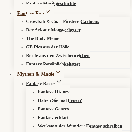
Fantasy Musikgeschichte
Fantasy Fun
Crowbah & Co. – Finstere Cartoons
Der Arkane Moosverhetzer
The Daily Meme
GB Pics aus der Hölle
Briefe aus den Zwischenreichen
Fantasy Persönlichkeitstest
Mythen & Magie
Fantasy Basics
Fantasy History
Haben Sie mal Feuer?
Fantasy Genres
Fantasy erklärt
Werkstatt der Wunder: Fantasy schreiben