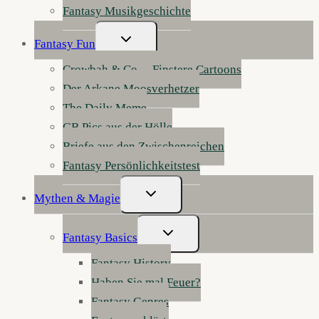
Fantasy Musikgeschichte
Untermenü
Fantasy Fun
Umschalten
Crowbah & Co. – Finstere Cartoons
Der Arkane Moosverhetzer
The Daily Meme
GB Pics aus der Hölle
Briefe aus den Zwischenreichen
Fantasy Persönlichkeitstest
Untermenü
Mythen & Magie
Umschalten
Untermenü
Fantasy Basics
Umschalten
Fantasy History
Haben Sie mal Feuer?
Fantasy Genres