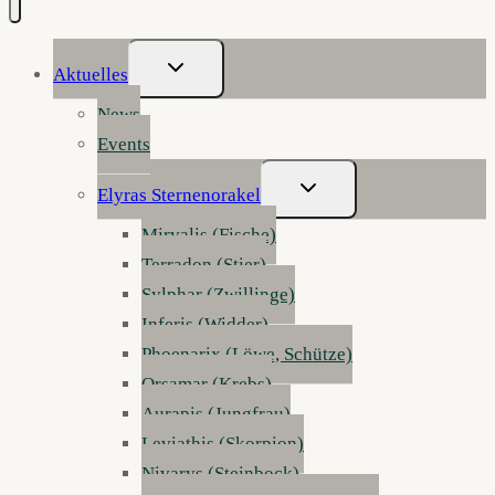
Untermenü
Aktuelles
Umschalten
News
Events
Untermenü
Elyras Sternenorakel
Umschalten
Mirvalis (Fische)
Terradon (Stier)
Sylphar (Zwillinge)
Inferis (Widder)
Phoenarix (Löwe, Schütze)
Orsamar (Krebs)
Aurapis (Jungfrau)
Leviathis (Skorpion)
Nivarys (Steinbock)