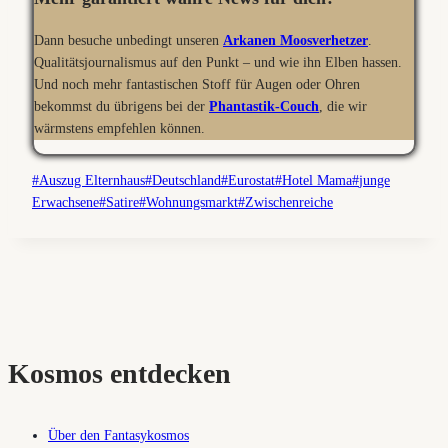
Dann besuche unbedingt unseren
Arkanen Moosverhetzer
.
Qualitätsjournalismus auf den Punkt – und wie ihn Elben hassen.
Und noch mehr fantastischen Stoff für Augen oder Ohren
bekommst du übrigens bei der
Phantastik-Couch
, die wir
wärmstens empfehlen können.
Schlagworte:
#
Auszug Elternhaus
#
Deutschland
#
Eurostat
#
Hotel Mama
#
junge
Erwachsene
#
Satire
#
Wohnungsmarkt
#
Zwischenreiche
Kosmos entdecken
Über den Fantasykosmos