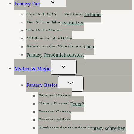
Untermenü
Fantasy Fun
Umschalten
Crowbah & Co. – Finstere Cartoons
Der Arkane Moosverhetzer
The Daily Meme
GB Pics aus der Hölle
Briefe aus den Zwischenreichen
Fantasy Persönlichkeitstest
Untermenü
Mythen & Magie
Umschalten
Untermenü
Fantasy Basics
Umschalten
Fantasy History
Haben Sie mal Feuer?
Fantasy Genres
Fantasy erklärt
Werkstatt der Wunder: Fantasy schreiben