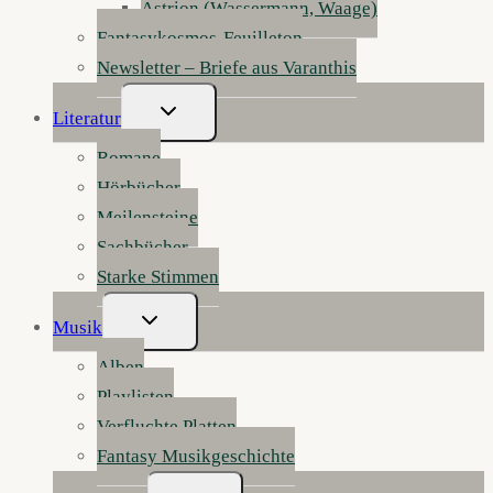
Astrion (Wassermann, Waage)
Fantasykosmos-Feuilleton
Newsletter – Briefe aus Varanthis
Untermenü
Literatur
Umschalten
Romane
Hörbücher
Meilensteine
Sachbücher
Starke Stimmen
Untermenü
Musik
Umschalten
Alben
Playlisten
Verfluchte Platten
Fantasy Musikgeschichte