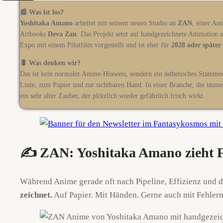
📰 Was ist los?
Yoshitaka Amano
arbeitet mit seinem neuen Studio an
ZAN
, einer An
Artbooks
Deva Zan
. Das Projekt setzt auf handgezeichnete Animation 
Expo mit einem Pilotfilm vorgestellt und ist eher für
2028 oder später
🐛 Was denken wir?
Das ist kein normaler Anime-Hinweis, sondern ein ästhetisches Stateme
Linie, zum Papier und zur sichtbaren Hand. In einer Branche, die immer
ein sehr alter Zauber, der plötzlich wieder gefährlich frisch wirkt.
✍️ ZAN: Yoshitaka Amano zieht F
Während Anime gerade oft nach Pipeline, Effizienz und d
zeichnet.
Auf Papier. Mit Händen. Gerne auch mit Fehlern. 