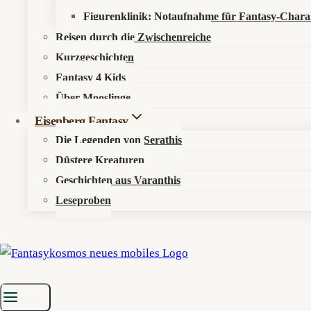
Figurenklinik: Notaufnahme für Fantasy-Chara
Reisen durch die Zwischenreiche
Kurzgeschichten
Fantasy 4 Kids
Über Mooslinge
Eisenberg Fantasy
Die Legenden von Serathis
Düstere Kreaturen
Geschichten aus Varanthis
Leseproben
Startseite
»
Aktuelles
»
News
»
ZAN: Yoshitaka Amano zieht Fantasy 
Amano zeichnet ZAN gegen die Glätte