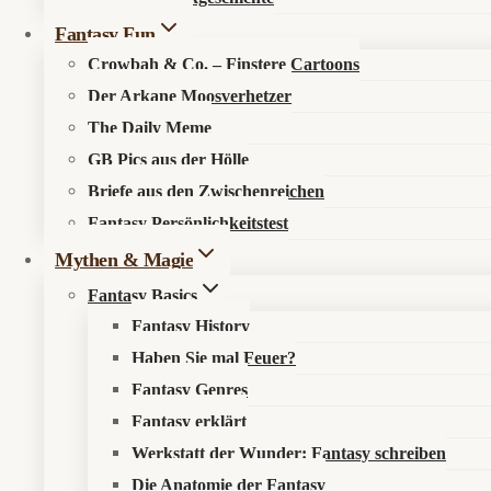
Fantasy Fun
Crowbah & Co. – Finstere Cartoons
Der Arkane Moosverhetzer
The Daily Meme
GB Pics aus der Hölle
🔍
Suche im Fantasykosmos
Briefe aus den Zwischenreichen
Fantasy Persönlichkeitstest
Spüre verborgene Pfade auf, entdecke neue Werke oder durchstöb
Mythen & Magie
Fantasy Basics
Fantasy History
Haben Sie mal Feuer?
Fantasy Genres
Fantasy erklärt
Werkstatt der Wunder: Fantasy schreiben
Die Anatomie der Fantasy