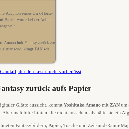
ime-Adaption seines Dark-Horse-
auf Papier, wurde bei der Anime
angepeilt.
nt. Amano holt Fantasy zurück zur
 glatter wird, klingt
ZAN
wie
antasy zurück aufs Papier
igitaler Glätte aussieht, kommt
Yoshitaka Amano
mit
ZAN
um d
Aber malt bitte Linien, die nicht aussehen, als hätte sie ein 