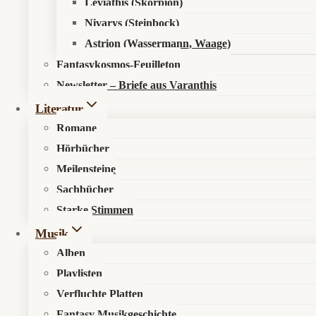
Leviathis (Skorpion)
Nivarys (Steinbock)
Astrion (Wassermann, Waage)
Fantasykosmos-Feuilleton
Newsletter – Briefe aus Varanthis
Literatur
Romane
Hörbücher
Meilensteine
Sachbücher
Starke Stimmen
Musik
Alben
Playlisten
Verfluchte Platten
Fantasy Musikgeschichte