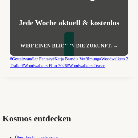
Jede Woche aktuell & kostenlos
WIRF EINEN BLICK IN DIE ZUKUNFT. →
Schlagworte:
#
Gestaltwandler Fantasy
#
Katja Brandis Verfilmung
#
Woodwalkers 2
Trailer
#
Woodwalkers Film 2026
#
Woodwalkers Teaser
Kosmos entdecken
Über den Fantasykosmos