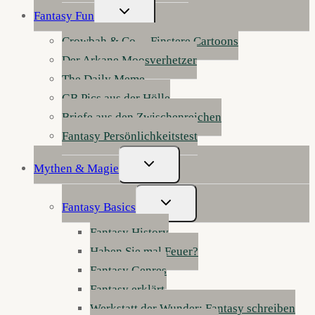
Untermenü
Fantasy Fun
Umschalten
Crowbah & Co. – Finstere Cartoons
Der Arkane Moosverhetzer
The Daily Meme
GB Pics aus der Hölle
Briefe aus den Zwischenreichen
Fantasy Persönlichkeitstest
Untermenü
Mythen & Magie
Umschalten
Untermenü
Fantasy Basics
Umschalten
Fantasy History
Haben Sie mal Feuer?
Fantasy Genres
Fantasy erklärt
Werkstatt der Wunder: Fantasy schreiben