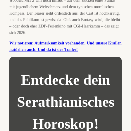
Woodwalkers 2
will hoch hinaus – auf dem Rücken eines Pumas
mit jugendlichem Weltschmerz und dem typischen moralischen
Kompass. Der Teaser sieht ordentlich aus, der Cast ist hochkarätig,
und das Publikum ist gewiss da. Ob’s auch Fantasy wird, die bleibt
– oder doch eher ZDF-Ferienkino mit CGI-Haarkamm – das zeigt
sich 2026.
Wir notieren: Aufmerksamkeit vorhanden. Und unsere Krallen
natürlich auch. Und da ist der Trailer!
Entdecke dein
Serathianisches
Horoskop!