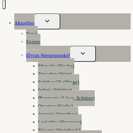
Untermenü
Aktuelles
Umschalten
News
Events
Untermenü
Elyras Sternenorakel
Umschalten
Mirvalis (Fische)
Terradon (Stier)
Sylphar (Zwillinge)
Inferis (Widder)
Phoenarix (Löwe, Schütze)
Orsamar (Krebs)
Aurapis (Jungfrau)
Leviathis (Skorpion)
Nivarys (Steinbock)