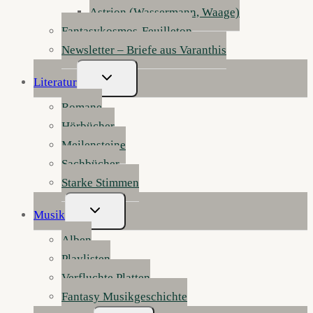
Astrion (Wassermann, Waage)
Fantasykosmos-Feuilleton
Newsletter – Briefe aus Varanthis
Untermenü
Literatur
Umschalten
Romane
Hörbücher
Meilensteine
Sachbücher
Starke Stimmen
Untermenü
Musik
Umschalten
Alben
Playlisten
Verfluchte Platten
Fantasy Musikgeschichte