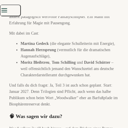
Regie führt nicht mehr Damian John Harper, sondern
Sven
Unterwaldt
– bekannt durch
Die Schule der magischen Tiere
und
andere pädagogisch wertvolle Fantasyschnipsel. Ein Mann mit
Erfahrung für Magie mit Pausengong.
Mit dabei im Cast:
Martina Gedeck
(die elegante Schulleiterin mit Energie),
Hannah Herzsprung
(vermutlich für die dramatischen
Augenaufschläge),
Moritz Bleibtreu
,
Tom Schilling
und
David Schütter
–
weil offensichtlich jemand den Wunschzettel ans deutsche
Charakterdarstelleramt durchgewunken hat.
Und falls du dich fragst: Ja, Teil 3 ist auch schon geplant. Start:
Januar 2027. Denn Trilogien sind Pflicht, auch wenn das halbe
Publikum schon beim Wort „Woodwalker“ eher an Barfußpfade im
Biosphärenreservat denkt.
🧠 Was sagen wir dazu?