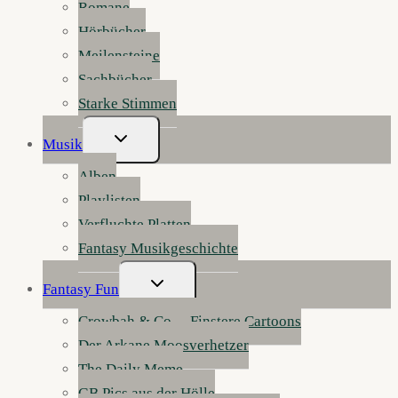
Romane
Hörbücher
Meilensteine
Sachbücher
Starke Stimmen
Untermenü
Musik
Umschalten
Alben
Playlisten
Verfluchte Platten
Fantasy Musikgeschichte
Untermenü
Fantasy Fun
Umschalten
Crowbah & Co. – Finstere Cartoons
Der Arkane Moosverhetzer
The Daily Meme
GB Pics aus der Hölle