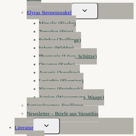
Untermenü
Elyras Sternenorakel
Umschalten
Mirvalis (Fische)
Terradon (Stier)
Sylphar (Zwillinge)
Inferis (Widder)
Phoenarix (Löwe, Schütze)
Orsamar (Krebs)
Aurapis (Jungfrau)
Leviathis (Skorpion)
Nivarys (Steinbock)
Astrion (Wassermann, Waage)
Fantasykosmos-Feuilleton
Newsletter – Briefe aus Varanthis
Untermenü
Literatur
Umschalten