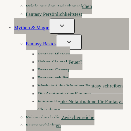
Briefe aus den Zwischenreichen
Fantasy Persönlichkeitstest
Untermenü
Mythen & Magie
Umschalten
Untermenü
Fantasy Basics
Umschalten
Fantasy History
Haben Sie mal Feuer?
Fantasy Genres
Fantasy erklärt
Werkstatt der Wunder: Fantasy schreiben
Die Anatomie der Fantasy
Figurenklinik: Notaufnahme für Fantasy-
Charaktere
Reisen durch die Zwischenreiche
Kurzgeschichten