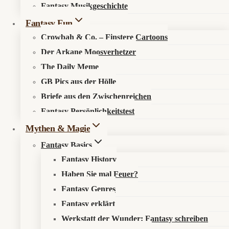
Fantasy Musikgeschichte
Search in content
Fantasy Fun
Crowbah & Co. – Finstere Cartoons
Der Arkane Moosverhetzer
The Daily Meme
GB Pics aus der Hölle
Briefe aus den Zwischenreichen
Startseite
»
Fantasy Fun
»
Der Arkane Moosverhetzer
»
Fantasy Persönlichkeitstest
Wolfhagen: Sechs Kühe im Krankenhaus. Fachkräfteoffensive
aus dem Zwischenreich?
Mythen & Magie
Fantasy Basics
Fantasy History
Haben Sie mal Feuer?
🐄 Wolfhagen: Sechs Kühe im
Fantasy Genres
Krankenhaus. Fachkräfteoffensive aus dem
Fantasy erklärt
Zwischenreich?
Werkstatt der Wunder: Fantasy schreiben