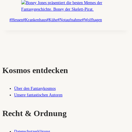
Schlagworte:
#
Hessen
#
Krankenhaus
#
Kühe
#
Notaufnahme
#
Wolfhagen
Kosmos entdecken
Über den Fantasykosmos
Unsere fantastischen Autoren
Recht & Ordnung
Datenschutzerklärung