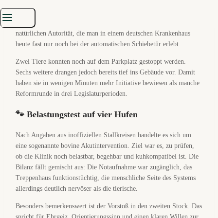
Zwischenreiche offenbar pragmatischer. Sie schicken keine Berater,
keine Kommission und keine 180 Seiten Eckpunktepapier. Sie
schicken sechs Kühe. Ruhig, entschlossen und mit genau jener
natürlichen Autorität, die man in einem deutschen Krankenhaus
heute fast nur noch bei der automatischen Schiebetür erlebt.
Zwei Tiere konnten noch auf dem Parkplatz gestoppt werden.
Sechs weitere drangen jedoch bereits tief ins Gebäude vor. Damit
haben sie in wenigen Minuten mehr Initiative bewiesen als manche
Reformrunde in drei Legislaturperioden.
🐾 Belastungstest auf vier Hufen
Nach Angaben aus inoffiziellen Stallkreisen handelte es sich um
eine sogenannte bovine Akutintervention. Ziel war es, zu prüfen,
ob die Klinik noch belastbar, begehbar und kuhkompatibel ist. Die
Bilanz fällt gemischt aus: Die Notaufnahme war zugänglich, das
Treppenhaus funktionstüchtig, die menschliche Seite des Systems
allerdings deutlich nervöser als die tierische.
Besonders bemerkenswert ist der Vorstoß in den zweiten Stock. Das
spricht für Ehrgeiz, Orientierungssinn und einen klaren Willen zur