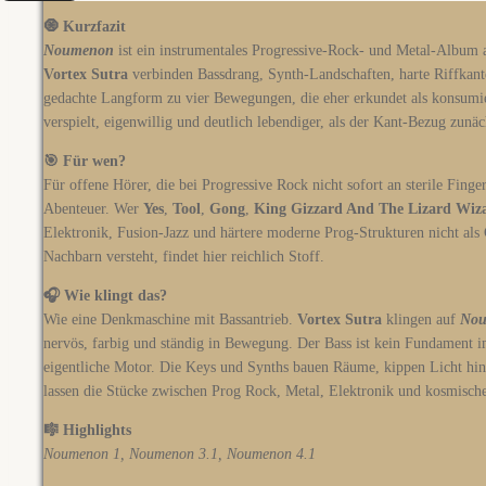
🧿 Kurzfazit
Noumenon
ist ein instrumentales Progressive-Rock- und Metal-Album a
Vortex Sutra
verbinden Bassdrang, Synth-Landschaften, harte Riffkant
gedachte Langform zu vier Bewegungen, die eher erkundet als konsumie
verspielt, eigenwillig und deutlich lebendiger, als der Kant-Bezug zunäc
🎯 Für wen?
Für offene Hörer, die bei Progressive Rock nicht sofort an sterile Fin
Abenteuer. Wer
Yes
,
Tool
,
Gong
,
King Gizzard And The Lizard Wiz
Elektronik, Fusion-Jazz und härtere moderne Prog-Strukturen nicht als
Nachbarn versteht, findet hier reichlich Stoff.
🎧 Wie klingt das?
Wie eine Denkmaschine mit Bassantrieb.
Vortex Sutra
klingen auf
No
nervös, farbig und ständig in Bewegung. Der Bass ist kein Fundament i
eigentliche Motor. Die Keys und Synths bauen Räume, kippen Licht hi
lassen die Stücke zwischen Prog Rock, Metal, Elektronik und kosmisc
🎼 Highlights
Noumenon 1, Noumenon 3.1, Noumenon 4.1