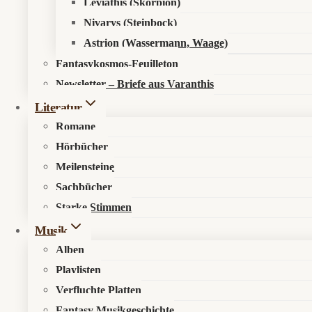
Leviathis (Skorpion)
Nivarys (Steinbock)
Astrion (Wassermann, Waage)
Fantasykosmos-Feuilleton
Newsletter – Briefe aus Varanthis
Literatur
Romane
Hörbücher
Meilensteine
Sachbücher
Starke Stimmen
Musik
Alben
Playlisten
Verfluchte Platten
Fantasy Musikgeschichte