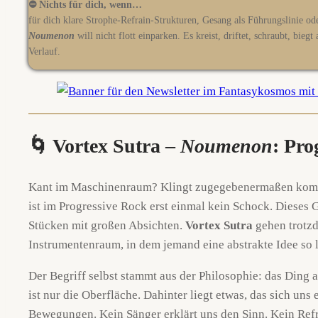
⛔ Nichts für dich, wenn…
für dich klare Strophe-Refrain-Strukturen, Gesang als Führungslinie 
Noumenon
will nicht flott einparken. Es kreist, driftet, schraubt, bieg
Verlauf.
🌀
Vortex Sutra –
Noumenon
: Pr
Kant im Maschinenraum? Klingt zugegebenermaßen komisch,
ist im Progressive Rock erst einmal kein Schock. Dieses 
Stücken mit großen Absichten.
Vortex Sutra
gehen trotzd
Instrumentenraum, in dem jemand eine abstrakte Idee so la
Der Begriff selbst stammt aus der Philosophie: das Ding
ist nur die Oberfläche. Dahinter liegt etwas, das sich u
Bewegungen. Kein Sänger erklärt uns den Sinn. Kein Re