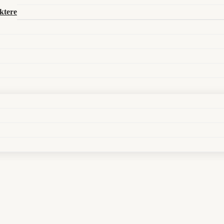
Search in title
ktere
Search in content