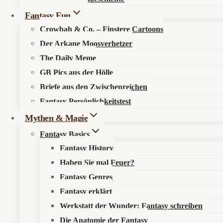
Fantasy Fun
Crowbah & Co. – Finstere Cartoons
Der Arkane Moosverhetzer
The Daily Meme
GB Pics aus der Hölle
🔍
Suche im Fantasykosmos
Briefe aus den Zwischenreichen
Fantasy Persönlichkeitstest
Spüre verborgene Pfade auf, entdecke neue Werke oder durchstöb
Mythen & Magie
Fantasy Basics
Fantasy History
Haben Sie mal Feuer?
Fantasy Genres
Fantasy erklärt
Werkstatt der Wunder: Fantasy schreiben
Die Anatomie der Fantasy