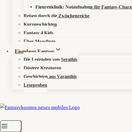
Figurenklinik: Notaufnahme für Fantasy-Chara
Reisen durch die Zwischenreiche
Kurzgeschichten
Fantasy 4 Kids
Über Mooslinge
Eisenberg Fantasy
Die Legenden von Serathis
Düstere Kreaturen
Geschichten aus Varanthis
Leseproben
Startseite
»
Musik
»
Alben
»
Vortex Sutra – Noumenon (Review)
Vortex Sutra – Noumenon