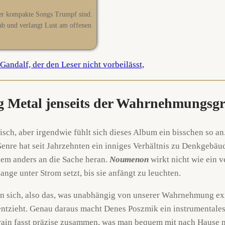
oder kompakte Songs Trumpf sind.
t ab und verlangt Lust am offenen
og Metal jenseits der Wahrnehmungsg
 aber irgendwie fühlt sich dieses Album ein bisschen so an. K
Genre hat seit Jahrzehnten ein inniges Verhältnis zu Denkgebä
em anders an die Sache heran.
Noumenon
wirkt nicht wie ein v
nge unter Strom setzt, bis sie anfängt zu leuchten.
 an sich, also das, was unabhängig von unserer Wahrnehmung exi
ns entzieht. Genau daraus macht Denes Poszmik ein instrumental
frain fasst präzise zusammen, was man bequem mit nach Hause 