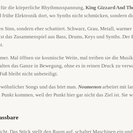
für die körperliche Rhythmusspannung,
King Gizzard And Th
 frühe Elektronik dort, wo Synths nicht schmücken, sondern 
en Sinn, sondern eher schattiert. Schwarz, Grau, Metall, warmer
r ist das Zusammenspiel aus Bass, Drums, Keys und Synths. Der 
t.
mer. Mal öffnen sie kosmische Weite, mal treiben sie die Musik 
 halten das Ganze in Bewegung, ohne es in reinen Druck zu ve
ß bleibt nicht unbeteiligt.
 gewöhnlicher Songs und das hört man.
Noumenon
arbeitet mit l
unkt kommen, weil der Punkt hier gar nicht das Ziel ist. Sie w
assbare
icht. Das Stück stellt den Raum auf, schaltet Maschinen ein und 