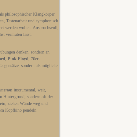
ls philosophischer Klangkörper.
en, Tastenarbeit und symphonisch
rt werden wollen. Anspruchsvoll,
hst vermuten lässt.
gerübungen denken, sondern an
ard
,
Pink Floyd
, 70er-
 Gegensätze, sondern als mögliche
umenon
instrumental, weit,
m Hintergrund, sondern oft der
nein, ziehen Wände weg und
hem Kopfkino pendeln.