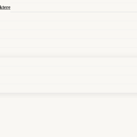
Search in title
ktere
Search in content
Endlich darf der Westen im Wuxia-Labyrinth untergehen