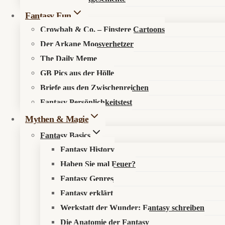
Fantasy Fun
Crowbah & Co. – Finstere Cartoons
Der Arkane Moosverhetzer
The Daily Meme
GB Pics aus der Hölle
🔍
Suche im Fantasykosmos
Briefe aus den Zwischenreichen
Fantasy Persönlichkeitstest
Spüre verborgene Pfade auf, entdecke neue Werke oder durchstöb
Mythen & Magie
Fantasy Basics
Fantasy History
Haben Sie mal Feuer?
Fantasy Genres
Fantasy erklärt
Werkstatt der Wunder: Fantasy schreiben
Die Anatomie der Fantasy