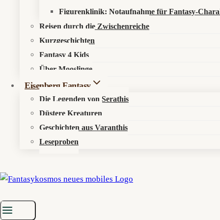
Figurenklinik: Notaufnahme für Fantasy-Chara
Reisen durch die Zwischenreiche
Kurzgeschichten
Fantasy 4 Kids
Über Mooslinge
Eisenberg Fantasy
Die Legenden von Serathis
Düstere Kreaturen
Geschichten aus Varanthis
Leseproben
Startseite
»
Aktuelles
»
News
»
The Scroll of Taiwu wird englisch: 
Das Tutorial braucht Wanderproviant