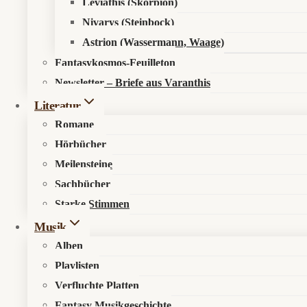
Leviathis (Skorpion)
Nivarys (Steinbock)
Astrion (Wassermann, Waage)
Fantasykosmos-Feuilleton
Newsletter – Briefe aus Varanthis
Literatur
Romane
Hörbücher
Meilensteine
Sachbücher
Starke Stimmen
Musik
Alben
Playlisten
Verfluchte Platten
Fantasy Musikgeschichte