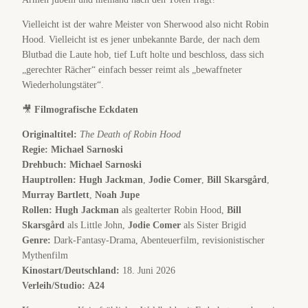
Vielleicht ist der wahre Meister von Sherwood also nicht Robin
Hood. Vielleicht ist es jener unbekannte Barde, der nach dem
Blutbad die Laute hob, tief Luft holte und beschloss, dass sich
„gerechter Rächer“ einfach besser reimt als „bewaffneter
Wiederholungstäter“.
🎥
Filmografische Eckdaten
Originaltitel:
The Death of Robin Hood
Regie:
Michael Sarnoski
Drehbuch:
Michael Sarnoski
Hauptrollen:
Hugh Jackman
,
Jodie Comer
,
Bill Skarsgård
,
Murray Bartlett
,
Noah Jupe
Rollen:
Hugh Jackman
als gealterter Robin Hood,
Bill
Skarsgård
als Little John,
Jodie Comer
als Sister Brigid
Genre:
Dark-Fantasy-Drama, Abenteuerfilm, revisionistischer
Mythenfilm
Kinostart/Deutschland:
18. Juni 2026
Verleih/Studio:
A24