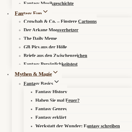
Fantasy Musikgeschichte
Search in content
Fantasy Fun
Crowbah & Co. – Finstere Cartoons
Der Arkane Moosverhetzer
The Daily Meme
GB Pics aus der Hölle
Briefe aus den Zwischenreichen
Startseite
»
Feuilleton
»
The Death of Robin Hood: Wenn der
Fantasy Persönlichkeitstest
Barde besser lügt als der Held schießt
Mythen & Magie
Fantasy Basics
Fantasy History
Haben Sie mal Feuer?
The Death of Robin Hood: Wenn der Barde
Fantasy Genres
besser lügt als der Held schießt
Fantasy erklärt
Werkstatt der Wunder: Fantasy schreiben
Robin Hood war immer eine der bequemsten Figuren der