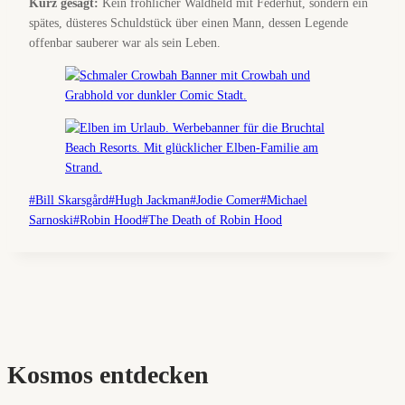
Kurz gesagt:
Kein fröhlicher Waldheld mit Federhut, sondern ein
spätes, düsteres Schuldstück über einen Mann, dessen Legende
offenbar sauberer war als sein Leben.
Schlagworte:
#
Bill Skarsgård
#
Hugh Jackman
#
Jodie Comer
#
Michael
Sarnoski
#
Robin Hood
#
The Death of Robin Hood
Kosmos entdecken