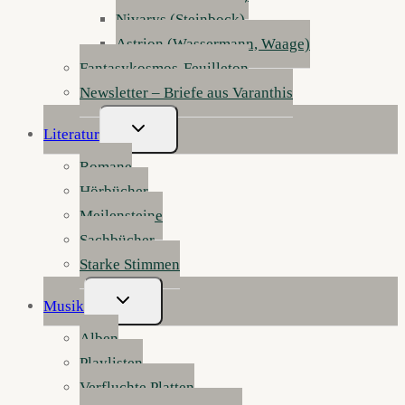
Nivarys (Steinbock)
Astrion (Wassermann, Waage)
Fantasykosmos-Feuilleton
Newsletter – Briefe aus Varanthis
Untermenü
Literatur
Umschalten
Romane
Hörbücher
Meilensteine
Sachbücher
Starke Stimmen
Untermenü
Musik
Umschalten
Alben
Playlisten
Verfluchte Platten