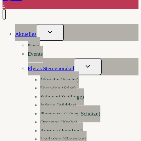
×
Untermenü
Aktuelles
Umschalten
News
Events
Untermenü
Elyras Sternenorakel
Umschalten
Mirvalis (Fische)
Terradon (Stier)
Sylphar (Zwillinge)
Inferis (Widder)
Phoenarix (Löwe, Schütze)
Orsamar (Krebs)
Aurapis (Jungfrau)
Leviathis (Skorpion)