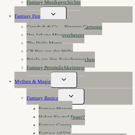
Fantasy Musikgeschichte
Untermenü
Fantasy Fun
Umschalten
Crowbah & Co. – Finstere Cartoons
Der Arkane Moosverhetzer
The Daily Meme
GB Pics aus der Hölle
Briefe aus den Zwischenreichen
Fantasy Persönlichkeitstest
Untermenü
Mythen & Magie
Umschalten
Untermenü
Fantasy Basics
Umschalten
Fantasy History
Haben Sie mal Feuer?
Fantasy Genres
Fantasy erklärt