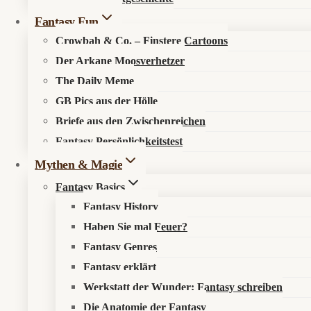
Fantasy Fun
Crowbah & Co. – Finstere Cartoons
Der Arkane Moosverhetzer
The Daily Meme
GB Pics aus der Hölle
🔍
Suche im Fantasykosmos
Briefe aus den Zwischenreichen
Fantasy Persönlichkeitstest
Spüre verborgene Pfade auf, entdecke neue Werke oder durchstöb
Mythen & Magie
Fantasy Basics
Fantasy History
Haben Sie mal Feuer?
Fantasy Genres
Fantasy erklärt
Werkstatt der Wunder: Fantasy schreiben
Die Anatomie der Fantasy