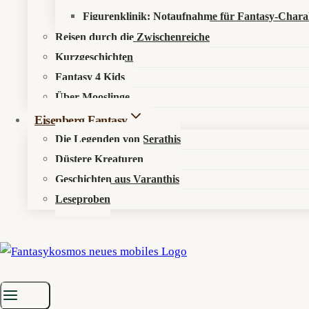
Figurenklinik: Notaufnahme für Fantasy-Chara
Reisen durch die Zwischenreiche
Kurzgeschichten
Fantasy 4 Kids
Über Mooslinge
Eisenberg Fantasy
Die Legenden von Serathis
Düstere Kreaturen
Geschichten aus Varanthis
Leseproben
Startseite
»
Fantasy Fun
»
The Daily Meme
»
The Daily Meme #166 –
🧅
The Daily Meme #166 – Flora 