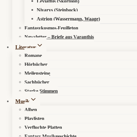
Leviathis (Skorpion)
Nivarys (Steinbock)
Astrion (Wassermann, Waage)
Fantasykosmos-Feuilleton
Newsletter – Briefe aus Varanthis
Literatur
Romane
Hörbücher
Meilensteine
Sachbücher
Starke Stimmen
Musik
Alben
Playlisten
Verfluchte Platten
Fantasy Musikgeschichte