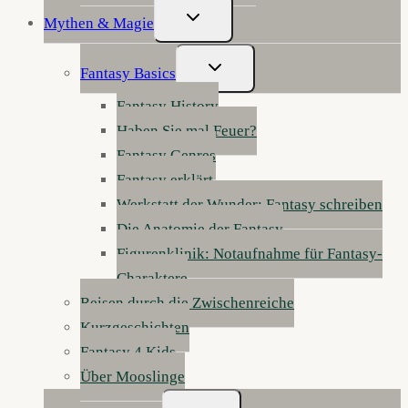
Untermenü
Mythen & Magie
Umschalten
Untermenü
Fantasy Basics
Umschalten
Fantasy History
Haben Sie mal Feuer?
Fantasy Genres
Fantasy erklärt
Werkstatt der Wunder: Fantasy schreiben
Die Anatomie der Fantasy
Figurenklinik: Notaufnahme für Fantasy-
Charaktere
Reisen durch die Zwischenreiche
Kurzgeschichten
Fantasy 4 Kids
Über Mooslinge