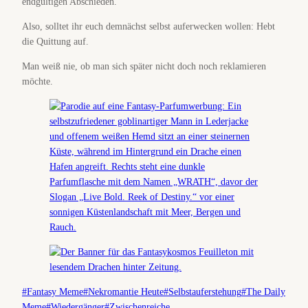
endgültigen Abschieden.
Also, solltet ihr euch demnächst selbst auferwecken wollen: Hebt
die Quittung auf.
Man weiß nie, ob man sich später nicht doch noch reklamieren
möchte.
Schlagworte:
#
Fantasy Meme
#
Nekromantie Heute
#
Selbstauferstehung
#
The Daily
Meme
#
Wiedergänger
#
Zwischenreiche