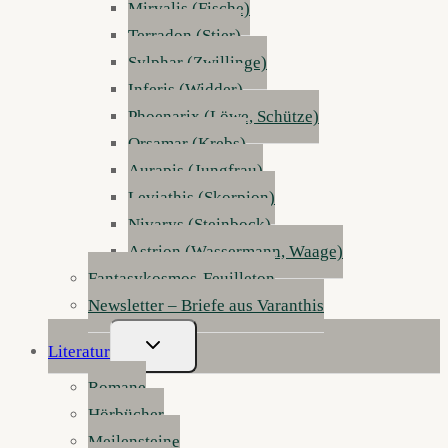
Mirvalis (Fische)
Terradon (Stier)
Sylphar (Zwillinge)
Inferis (Widder)
Phoenarix (Löwe, Schütze)
Orsamar (Krebs)
Aurapis (Jungfrau)
Leviathis (Skorpion)
Nivarys (Steinbock)
Astrion (Wassermann, Waage)
Fantasykosmos-Feuilleton
Newsletter – Briefe aus Varanthis
Untermenü
Literatur
Umschalten
Romane
Hörbücher
Meilensteine