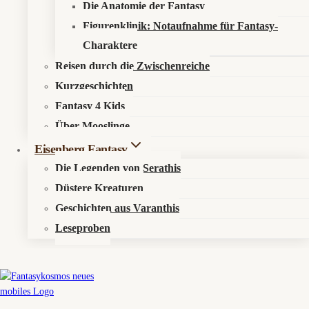
Die Anatomie der Fantasy
Figurenklinik: Notaufnahme für Fantasy-
Charaktere
Reisen durch die Zwischenreiche
Kurzgeschichten
Fantasy 4 Kids
Über Mooslinge
Eisenberg Fantasy
Die Legenden von Serathis
Düstere Kreaturen
Geschichten aus Varanthis
Boneys Logbuch-Eintrag
Leseproben
Position:
Wartezimmer der Akademie für Spätfolgen, Finsterdorn,
dritter Zyklus. Neben mir sitzt ein Skelett und liest die Ausgabe
von vor 180 Jahren. Es nickt immer noch zustimmend.
Wetter:
Kühl, schwer, leichter Gruftdruck. Draußen hängt Nebel in