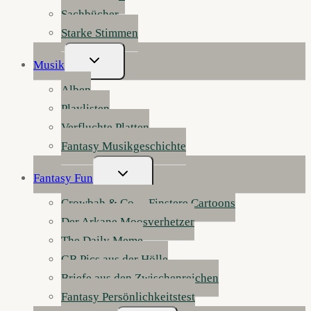
Sachbücher
Starke Stimmen
Untermenü
Musik
Umschalten
Alben
Playlisten
Verfluchte Platten
Fantasy Musikgeschichte
Untermenü
Fantasy Fun
Umschalten
Crowbah & Co. – Finstere Cartoons
Der Arkane Moosverhetzer
The Daily Meme
GB Pics aus der Hölle
Briefe aus den Zwischenreichen
Fantasy Persönlichkeitstest