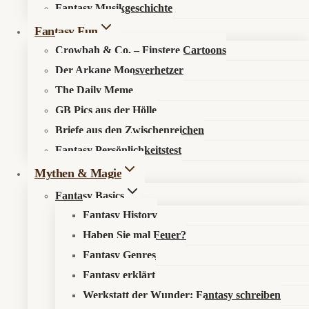
Fantasy Musikgeschichte
Search in content
Fantasy Fun
Crowbah & Co. – Finstere Cartoons
Der Arkane Moosverhetzer
The Daily Meme
GB Pics aus der Hölle
Briefe aus den Zwischenreichen
Startseite
»
Fantasy Fun
»
The Daily Meme
»
The Daily
Fantasy Persönlichkeitstest
Meme #165 – Nekromantie Heute: Trendthema
Selbstauferstehung
Mythen & Magie
Fantasy Basics
Fantasy History
Haben Sie mal Feuer?
Fantasy Genres
🧅
The Daily Meme #165 – Nekromantie
Fantasy erklärt
Heute: Trendthema Selbstauferstehung
Werkstatt der Wunder: Fantasy schreiben