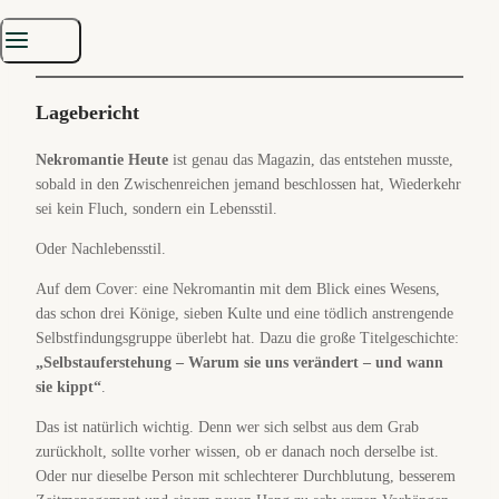
den Gassen, drinnen riecht es nach altem Papier, kaltem Tee und
Leuten, die den Tod für eine persönliche Entwicklungsphase halten.
Lagebericht
Nekromantie Heute
ist genau das Magazin, das entstehen musste,
sobald in den Zwischenreichen jemand beschlossen hat, Wiederkehr
sei kein Fluch, sondern ein Lebensstil.
Oder Nachlebensstil.
Auf dem Cover: eine Nekromantin mit dem Blick eines Wesens,
das schon drei Könige, sieben Kulte und eine tödlich anstrengende
Selbstfindungsgruppe überlebt hat. Dazu die große Titelgeschichte:
„Selbstauferstehung – Warum sie uns verändert – und wann
sie kippt“
.
Das ist natürlich wichtig. Denn wer sich selbst aus dem Grab
zurückholt, sollte vorher wissen, ob er danach noch derselbe ist.
Oder nur dieselbe Person mit schlechterer Durchblutung, besserem