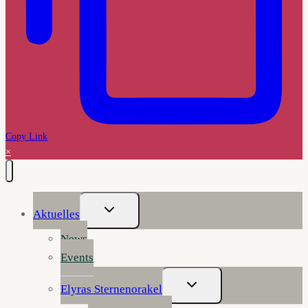
Copy Link
×
Untermenü
Aktuelles
Umschalten
News
Events
Untermenü
Elyras Sternenorakel
Umschalten