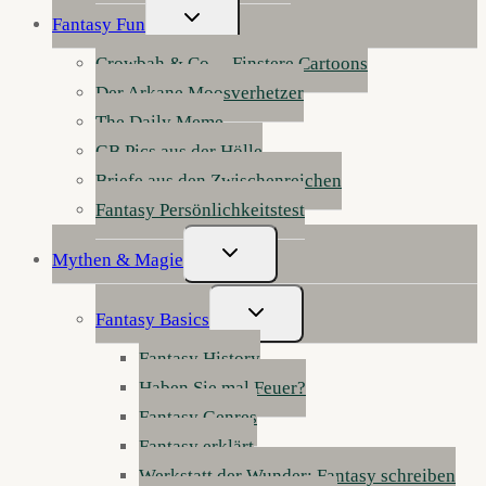
Untermenü
Fantasy Fun
Umschalten
Crowbah & Co. – Finstere Cartoons
Der Arkane Moosverhetzer
The Daily Meme
GB Pics aus der Hölle
Briefe aus den Zwischenreichen
Fantasy Persönlichkeitstest
Untermenü
Mythen & Magie
Umschalten
Untermenü
Fantasy Basics
Umschalten
Fantasy History
Haben Sie mal Feuer?
Fantasy Genres
Fantasy erklärt
Werkstatt der Wunder: Fantasy schreiben