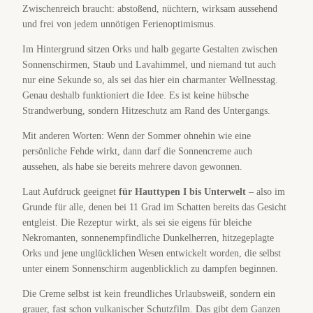
Zwischenreich braucht: abstoßend, nüchtern, wirksam aussehend
und frei von jedem unnötigen Ferienoptimismus.
Im Hintergrund sitzen Orks und halb gegarte Gestalten zwischen
Sonnenschirmen, Staub und Lavahimmel, und niemand tut auch
nur eine Sekunde so, als sei das hier ein charmanter Wellnesstag.
Genau deshalb funktioniert die Idee. Es ist keine hübsche
Strandwerbung, sondern Hitzeschutz am Rand des Untergangs.
Mit anderen Worten: Wenn der Sommer ohnehin wie eine
persönliche Fehde wirkt, dann darf die Sonnencreme auch
aussehen, als habe sie bereits mehrere davon gewonnen.
Laut Aufdruck geeignet
für Hauttypen I bis Unterwelt
– also im
Grunde für alle, denen bei 11 Grad im Schatten bereits das Gesicht
entgleist. Die Rezeptur wirkt, als sei sie eigens für bleiche
Nekromanten, sonnenempfindliche Dunkelherren, hitzegeplagte
Orks und jene unglücklichen Wesen entwickelt worden, die selbst
unter einem Sonnenschirm augenblicklich zu dampfen beginnen.
Die Creme selbst ist kein freundliches Urlaubsweiß, sondern ein
grauer, fast schon vulkanischer Schutzfilm. Das gibt dem Ganzen