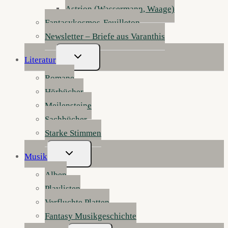
Astrion (Wassermann, Waage)
Fantasykosmos-Feuilleton
Newsletter – Briefe aus Varanthis
Untermenü
Literatur
Umschalten
Romane
Hörbücher
Meilensteine
Sachbücher
Starke Stimmen
Untermenü
Musik
Umschalten
Alben
Playlisten
Verfluchte Platten
Fantasy Musikgeschichte