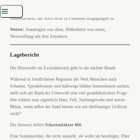
Position:
Schwarzer Strand von Glutbucht-West, direkt zwischen
geschmolzenem Plastikstuhl, badelaunigem Ork und dem letzten
Sonnenschirm, der noch nicht in Flammen aufgegangen ist.
Wetter:
Sonnenglut von oben, Höllenhitze von unten,
Verzweiflung seit drei Zeitaltern.
Lagebericht
Die Hitzewelle im Zwischenreich geht in die nächste Runde.
Während in friedlicheren Regionen der Welt Menschen nach
Schatten, Sprudelwasser und halbwegs kühlen Innenräumen suchen,
stellt sich am Rand der Unterwelt eine viel grundsätzlichere Frage:
Wie schützt man eigentlich Haut, Fell, Narbengewebe und untote
Blässe, wenn selbst der Sand bereits wie ein übellauniger Grillrost
wirkt?
Die Antwort liefert
Schattenfaktor 666
.
Eine Sonnencreme, die nicht aussieht, als wolle sie beruhigen. Eher