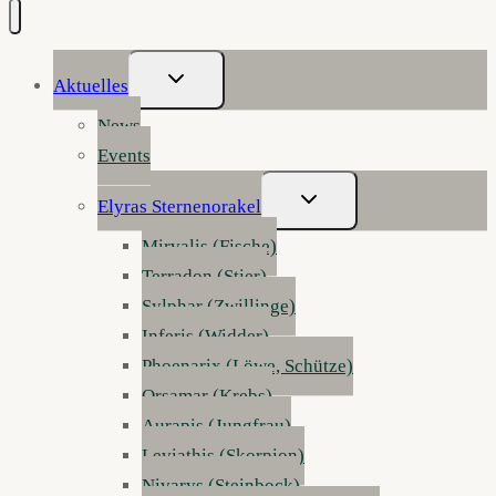
Untermenü
Aktuelles
Umschalten
News
Events
Untermenü
Elyras Sternenorakel
Umschalten
Mirvalis (Fische)
Terradon (Stier)
Sylphar (Zwillinge)
Inferis (Widder)
Phoenarix (Löwe, Schütze)
Orsamar (Krebs)
Aurapis (Jungfrau)
Leviathis (Skorpion)
Nivarys (Steinbock)