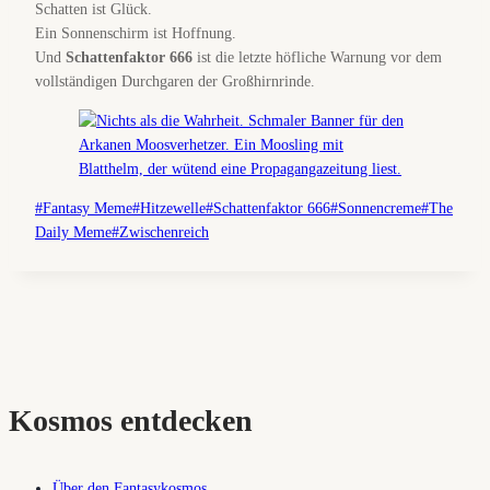
Schatten ist Glück.
Ein Sonnenschirm ist Hoffnung.
Und
Schattenfaktor 666
ist die letzte höfliche Warnung vor dem
vollständigen Durchgaren der Großhirnrinde.
Schlagworte:
#
Fantasy Meme
#
Hitzewelle
#
Schattenfaktor 666
#
Sonnencreme
#
The
Daily Meme
#
Zwischenreich
Kosmos entdecken
Über den Fantasykosmos