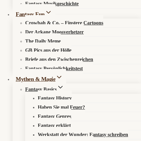
Fantasy Musikgeschichte
Search in content
Fantasy Fun
Crowbah & Co. – Finstere Cartoons
Der Arkane Moosverhetzer
The Daily Meme
GB Pics aus der Hölle
Briefe aus den Zwischenreichen
Startseite
»
Fantasy Fun
»
The Daily Meme
»
The Daily
Fantasy Persönlichkeitstest
Meme #156 – Schattenfaktor 666: Sonnencreme für
Hauttypen I bis Unterwelt
Mythen & Magie
Fantasy Basics
Fantasy History
Haben Sie mal Feuer?
Fantasy Genres
🍦
The Daily Meme #156 – Schattenfaktor
Fantasy erklärt
666: Sonnencreme für Hauttypen I bis
Werkstatt der Wunder: Fantasy schreiben
Unterwelt