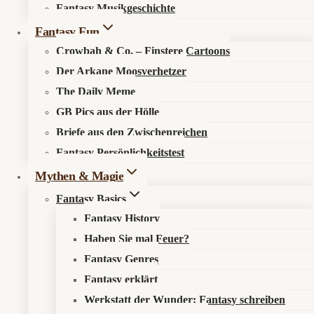
Fantasy Musikgeschichte
Search in content
Fantasy Fun
Crowbah & Co. – Finstere Cartoons
Der Arkane Moosverhetzer
The Daily Meme
GB Pics aus der Hölle
Briefe aus den Zwischenreichen
Startseite
»
Fantasy Fun
»
The Daily Meme
»
The Daily
Fantasy Persönlichkeitstest
Meme #154 – Dämonetto – Ein Hörnchen. Zwei Hörner. Null
Erbarmen.
Mythen & Magie
Fantasy Basics
Fantasy History
Haben Sie mal Feuer?
Fantasy Genres
🍦
The Daily Meme #154 – Dämonetto – Ein
Fantasy erklärt
Hörnchen. Zwei Hörner. Null Erbarmen.
Werkstatt der Wunder: Fantasy schreiben