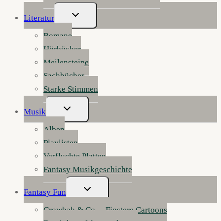
Untermenü
Literatur
Umschalten
Romane
Hörbücher
Meilensteine
Sachbücher
Starke Stimmen
Untermenü
Musik
Umschalten
Alben
Playlisten
Verfluchte Platten
Fantasy Musikgeschichte
Untermenü
Fantasy Fun
Umschalten
Crowbah & Co. – Finstere Cartoons