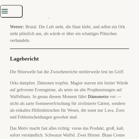
Position:
Vor dem Dämonetto-Stand an der Ausfallstraße nach
Glutweiler, zwischen schiefem Sonnenschirm, Staubpiste und jener
Schlange aus Leidensgestalten, die nur noch auf Kälte hoffen.
Wetter:
Brutal. Die Luft steht, die Haut klebt, und selbst ein Ork
sieht plötzlich aus, als würde er über ein schattiges Plätzchen
verhandeln.
Lagebericht
Die Hitzewelle hat die Zwischenreiche mittlerweile fest im Griff.
Orks dampfen. Dämonen tropfen. Magier starren mit letzter Würde
auf gefrorene Erzeugnisse, als seien sie alte Prophezeiungen auf
Waffelbasis. In genau diesem Moment fährt
Dämonetto
vor —
nicht als zarte Sommererfrischung für zivilisierte Gärten, sondern
als eiskaltes Höllenhörnchen für Wesen, die sonst nur Lava, Zorn
und Fehlentscheidungen gewohnt sind.
Das Motiv macht fast alles richtig: vorne das Produkt, groß, kalt,
sofort verständlich. Schwarze Waffel. Zwei Hörner. Blaue Creme