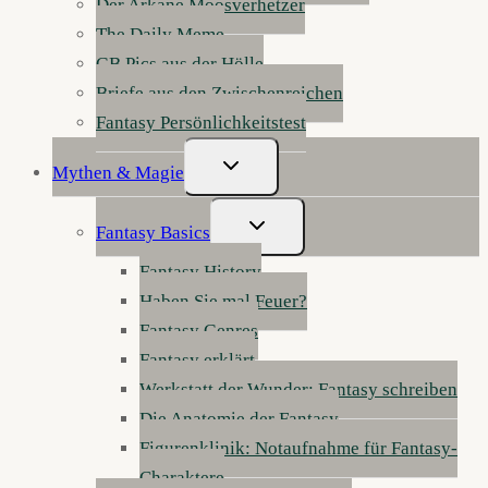
Der Arkane Moosverhetzer
The Daily Meme
GB Pics aus der Hölle
Briefe aus den Zwischenreichen
Fantasy Persönlichkeitstest
Untermenü
Mythen & Magie
Umschalten
Untermenü
Fantasy Basics
Umschalten
Fantasy History
Haben Sie mal Feuer?
Fantasy Genres
Fantasy erklärt
Werkstatt der Wunder: Fantasy schreiben
Die Anatomie der Fantasy
Figurenklinik: Notaufnahme für Fantasy-
Charaktere