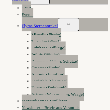
Umschalten
News
Events
Untermenü
Elyras Sternenorakel
Umschalten
Mirvalis (Fische)
Terradon (Stier)
Sylphar (Zwillinge)
Inferis (Widder)
Phoenarix (Löwe, Schütze)
Orsamar (Krebs)
Aurapis (Jungfrau)
Leviathis (Skorpion)
Nivarys (Steinbock)
Astrion (Wassermann, Waage)
Fantasykosmos-Feuilleton
Newsletter – Briefe aus Varanthis