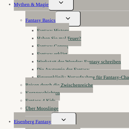
Untermenü
Mythen & Magie
Umschalten
Untermenü
Fantasy Basics
Umschalten
Fantasy History
Haben Sie mal Feuer?
Fantasy Genres
Fantasy erklärt
Werkstatt der Wunder: Fantasy schreiben
Die Anatomie der Fantasy
Figurenklinik: Notaufnahme für Fantasy-Cha
Reisen durch die Zwischenreiche
Kurzgeschichten
Fantasy 4 Kids
Über Mooslinge
Untermenü
Eisenberg Fantasy
Umschalten