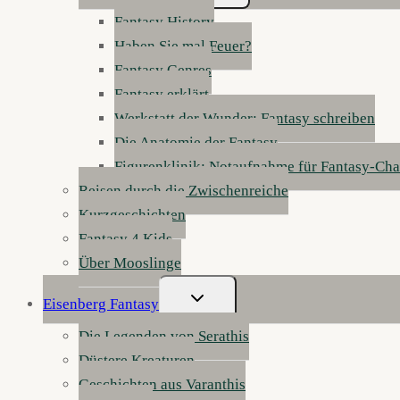
Fantasy History
Haben Sie mal Feuer?
Fantasy Genres
Fantasy erklärt
Werkstatt der Wunder: Fantasy schreiben
Die Anatomie der Fantasy
Figurenklinik: Notaufnahme für Fantasy-Cha
Reisen durch die Zwischenreiche
Kurzgeschichten
Fantasy 4 Kids
Über Mooslinge
Untermenü
Eisenberg Fantasy
Umschalten
Die Legenden von Serathis
Düstere Kreaturen
Geschichten aus Varanthis