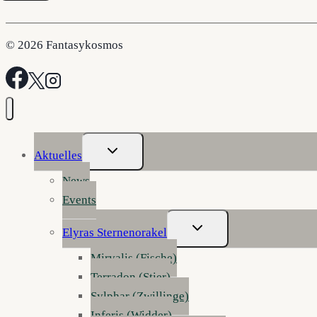
© 2026 Fantasykosmos
Untermenü
Aktuelles
Umschalten
News
Events
Untermenü
Elyras Sternenorakel
Umschalten
Mirvalis (Fische)
Terradon (Stier)
Sylphar (Zwillinge)
Inferis (Widder)