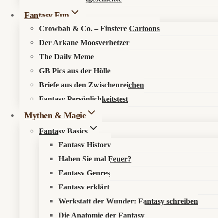
Game
Sieben Tage bis zum Reichsende
Fantasy Fun
Over
Crowbah & Co. – Finstere Cartoons
Von
Redaktion
13. August 2025
13. August 2025
Der Arkane Moosverhetzer
The Daily Meme
Endless Legend 2 lockt mit einer einwöchigen Demo:
GB Pics aus der Hölle
Sieben
Weiterlesen
Briefe aus den Zwischenreichen
Tage
Fantasy Persönlichkeitstest
bis
Mythen & Magie
zum
Fantasy Basics
Reichsende:
Fantasy History
Endless
Legend
Haben Sie mal Feuer?
2
Fantasy Genres
probespielen,
Fantasy erklärt
bevor
Werkstatt der Wunder: Fantasy schreiben
Kosmos entdecken
die
Die Anatomie der Fantasy