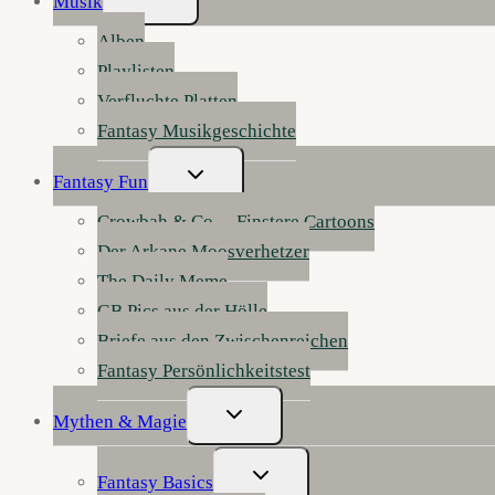
Musik
Umschalten
Alben
Playlisten
Verfluchte Platten
Fantasy Musikgeschichte
Untermenü
Fantasy Fun
Umschalten
Crowbah & Co. – Finstere Cartoons
Der Arkane Moosverhetzer
The Daily Meme
GB Pics aus der Hölle
Briefe aus den Zwischenreichen
Fantasy Persönlichkeitstest
Untermenü
Mythen & Magie
Umschalten
Untermenü
Fantasy Basics
Umschalten