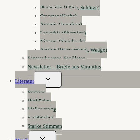
Phoenarix (Löwe, Schütze)
Orsamar (Krebs)
Aurapis (Jungfrau)
Leviathis (Skorpion)
Nivarys (Steinbock)
Astrion (Wassermann, Waage)
Fantasykosmos-Feuilleton
Newsletter – Briefe aus Varanthis
Untermenü
Literatur
Umschalten
Romane
Hörbücher
Meilensteine
Sachbücher
Starke Stimmen
Untermenü