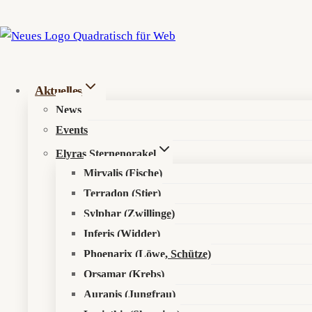
Zum
Inhalt
springen
Startseite
»
Tidefall
Aktuelles
News
Tidefall
Events
Elyras Sternenorakel
Mirvalis (Fische)
Terradon (Stier)
Sylphar (Zwillinge)
Inferis (Widder)
Phoenarix (Löwe, Schütze)
Orsamar (Krebs)
Aurapis (Jungfrau)