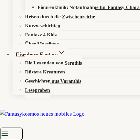
Springflut
Figurenklinik: Notaufnahme für Fantasy-Chara
Über den Fantasykosmos
kommt
Reisen durch die Zwischenreiche
Unsere fantastischen Autoren
Kurzgeschichten
Fantasy 4 Kids
Recht & Ordnung
Über Mooslinge
Eisenberg Fantasy
Datenschutzerklärung
Die Legenden von Serathis
Impressum
Düstere Kreaturen
Geschichten aus Varanthis
Sonst noch was?
Leseproben
Fantastisch werben
Newsletter