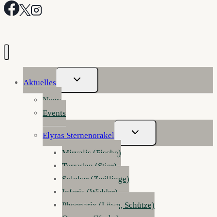
Untermenü
Aktuelles
Umschalten
News
Events
Untermenü
Elyras Sternenorakel
Umschalten
Mirvalis (Fische)
Terradon (Stier)
Sylphar (Zwillinge)
Inferis (Widder)
Phoenarix (Löwe, Schütze)