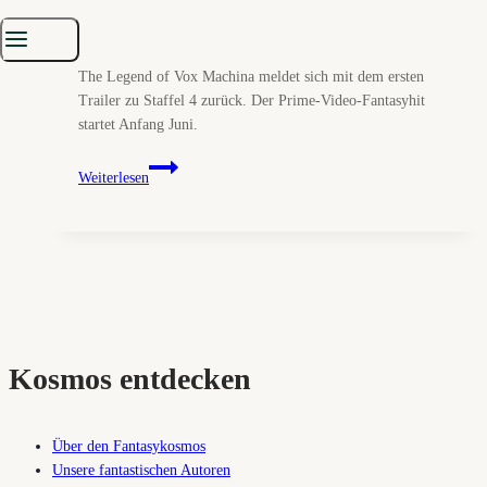
Von
Redaktion
25. April 2026
24. April 2026
The Legend of Vox Machina meldet sich mit dem ersten
Trailer zu Staffel 4 zurück. Der Prime-Video-Fantasyhit
startet Anfang Juni.
The
Weiterlesen
Legend
of
Vox
Machina
kehrt
zurück:
Amazons
Fantasy-
Kosmos entdecken
Liebling
schickt
den
Über den Fantasykosmos
nächsten
Unsere fantastischen Autoren
Albtraum