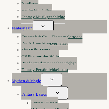
Playlisten
Verfluchte Platten
Fantasy Musikgeschichte
Untermenü
Fantasy Fun
Umschalten
Crowbah & Co. – Finstere Cartoons
Der Arkane Moosverhetzer
The Daily Meme
GB Pics aus der Hölle
Briefe aus den Zwischenreichen
Fantasy Persönlichkeitstest
Untermenü
Mythen & Magie
Umschalten
Untermenü
Fantasy Basics
Umschalten
Fantasy History