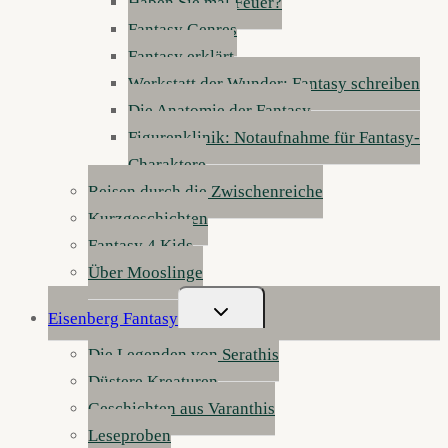
Haben Sie mal Feuer?
Fantasy Genres
Fantasy erklärt
Werkstatt der Wunder: Fantasy schreiben
Die Anatomie der Fantasy
Figurenklinik: Notaufnahme für Fantasy-
Charaktere
Reisen durch die Zwischenreiche
Kurzgeschichten
Fantasy 4 Kids
Über Mooslinge
Untermenü
Eisenberg Fantasy
Umschalten
Die Legenden von Serathis
Düstere Kreaturen
Geschichten aus Varanthis
Leseproben