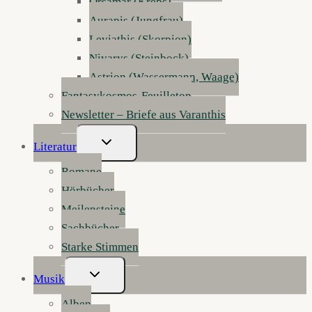
Orsamar (Krebs)
Aurapis (Jungfrau)
Leviathis (Skorpion)
Nivarys (Steinbock)
Astrion (Wassermann, Waage)
Fantasykosmos-Feuilleton
Newsletter – Briefe aus Varanthis
Untermenü
Literatur
Umschalten
Romane
Hörbücher
Meilensteine
Sachbücher
Starke Stimmen
Untermenü
Musik
Umschalten
Alben