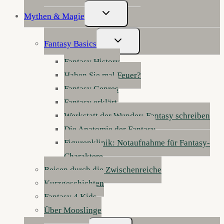
Untermenü
Mythen & Magie
Umschalten
Untermenü
Fantasy Basics
Umschalten
Fantasy History
Haben Sie mal Feuer?
Fantasy Genres
Fantasy erklärt
Werkstatt der Wunder: Fantasy schreiben
Die Anatomie der Fantasy
Figurenklinik: Notaufnahme für Fantasy-
Charaktere
Reisen durch die Zwischenreiche
Kurzgeschichten
Fantasy 4 Kids
Über Mooslinge