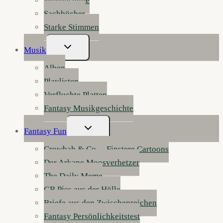
Meilensteine
Sachbücher
Starke Stimmen
Untermenü
Musik
Umschalten
Alben
Playlisten
Verfluchte Platten
Fantasy Musikgeschichte
Untermenü
Fantasy Fun
Umschalten
Crowbah & Co. – Finstere Cartoons
Der Arkane Moosverhetzer
The Daily Meme
GB Pics aus der Hölle
Briefe aus den Zwischenreichen
Fantasy Persönlichkeitstest