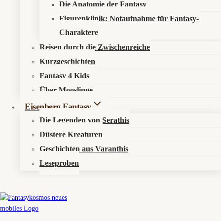
Die Anatomie der Fantasy
Figurenklinik: Notaufnahme für Fantasy-
Charaktere
Reisen durch die Zwischenreiche
Kurzgeschichten
© 2026 Fantasykosmos
Fantasy 4 Kids
Über Mooslinge
Eisenberg Fantasy
Die Legenden von Serathis
Düstere Kreaturen
Geschichten aus Varanthis
Untermenü
Aktuelles
Umschalten
Leseproben
News
Events
Untermenü
Elyras Sternenorakel
Umschalten