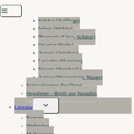
Mirvalis (Fische)
Terradon (Stier)
Sylphar (Zwillinge)
Inferis (Widder)
Phoenarix (Löwe, Schütze)
Orsamar (Krebs)
Aurapis (Jungfrau)
Leviathis (Skorpion)
Nivarys (Steinbock)
Astrion (Wassermann, Waage)
Fantasykosmos-Feuilleton
Newsletter – Briefe aus Varanthis
Untermenü
Literatur
Umschalten
Romane
Hörbücher