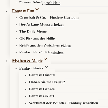
im
Fantasy Musikgeschichte
Mediabook
Kosmos entdecken
Fantasy Fun
zurück
Crowbah & Co. – Finstere Cartoons
Der Arkane Moosverhetzer
Über den Fantasykosmos
The Daily Meme
Unsere fantastischen Autoren
GB Pics aus der Hölle
Recht & Ordnung
Briefe aus den Zwischenreichen
Fantasy Persönlichkeitstest
Mythen & Magie
Datenschutzerklärung
Impressum
Fantasy Basics
Fantasy History
Sonst noch was?
Haben Sie mal Feuer?
Fantasy Genres
Fantasy erklärt
Fantastisch werben
Newsletter
Werkstatt der Wunder: Fantasy schreiben