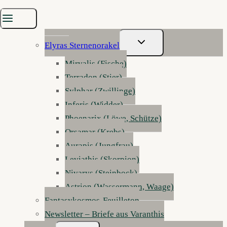
News
Events
Untermenü
Elyras Sternenorakel
Umschalten
Mirvalis (Fische)
Terradon (Stier)
Sylphar (Zwillinge)
Inferis (Widder)
Phoenarix (Löwe, Schütze)
Orsamar (Krebs)
Aurapis (Jungfrau)
Leviathis (Skorpion)
Nivarys (Steinbock)
Astrion (Wassermann, Waage)
Fantasykosmos-Feuilleton
Newsletter – Briefe aus Varanthis