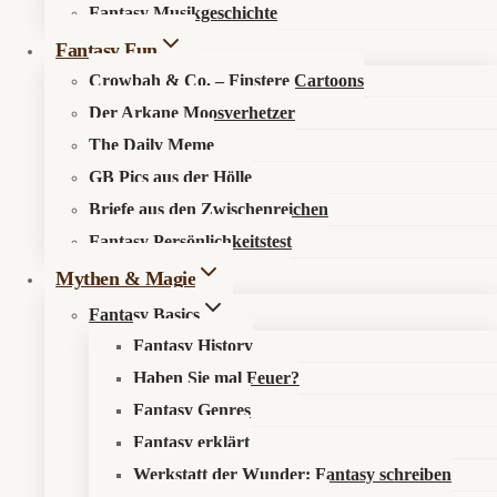
Meme
Fantasy Musikgeschichte
#130
Fantasy Fun
–
Street
Crowbah & Co. – Finstere Cartoons
Art
Der Arkane Moosverhetzer
aus
The Daily Meme
den
Kosmos entdecken
Zwischenreichen:
GB Pics aus der Hölle
Loyaltod
Briefe aus den Zwischenreichen
an
Fantasy Persönlichkeitstest
Über den Fantasykosmos
der
Unsere fantastischen Autoren
Nordmauer
Mythen & Magie
Fantasy Basics
Recht & Ordnung
Fantasy History
Haben Sie mal Feuer?
Datenschutzerklärung
Fantasy Genres
Impressum
Fantasy erklärt
Werkstatt der Wunder: Fantasy schreiben