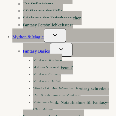
The Daily Meme
GB Pics aus der Hölle
Briefe aus den Zwischenreichen
Fantasy Persönlichkeitstest
Untermenü
Mythen & Magie
Umschalten
Untermenü
Fantasy Basics
Umschalten
Fantasy History
Haben Sie mal Feuer?
Fantasy Genres
Fantasy erklärt
Werkstatt der Wunder: Fantasy schreiben
Die Anatomie der Fantasy
Figurenklinik: Notaufnahme für Fantasy-
Charaktere