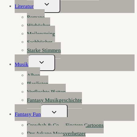
Untermenü
Literatur
Umschalten
Romane
Hörbücher
Meilensteine
Sachbücher
Starke Stimmen
Untermenü
Musik
Umschalten
Alben
Playlisten
Verfluchte Platten
Fantasy Musikgeschichte
Untermenü
Fantasy Fun
Umschalten
Crowbah & Co. – Finstere Cartoons
Der Arkane Moosverhetzer