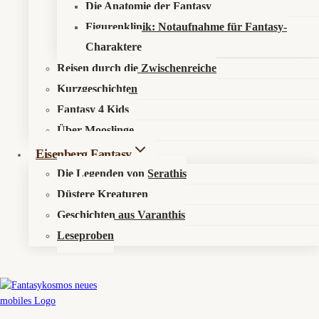
Sonst noch was?
Die Anatomie der Fantasy
Figurenklinik: Notaufnahme für Fantasy-
Charaktere
Fantastisch werben
Newsletter
Reisen durch die Zwischenreiche
Kurzgeschichten
Fantasy 4 Kids
Über Mooslinge
Eisenberg Fantasy
© 2026 Fantasykosmos
Die Legenden von Serathis
Düstere Kreaturen
Geschichten aus Varanthis
Leseproben
Untermenü
Aktuelles
Umschalten