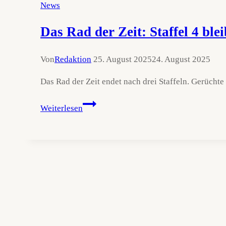
Hemsworth
News
zieht
sich
Das Rad der Zeit: Staffel 4 ble
selbst
den
Von
Redaktion
25. August 2025
24. August 2025
Stecker
Das Rad der Zeit endet nach drei Staffeln. Gerüchte
Das
Weiterlesen
Rad
der
Zeit:
Staffel
4
bleibt
ein
Phantom