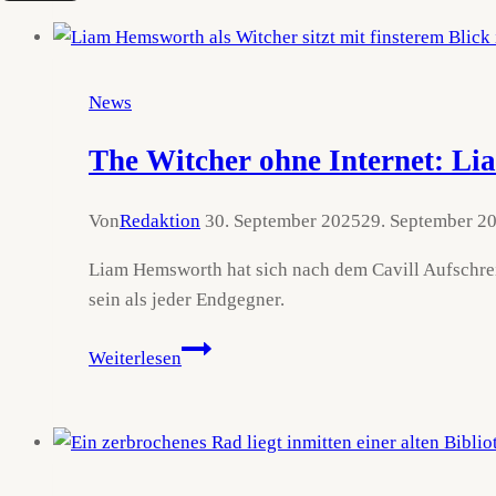
Staffel
4
zeigt
ersten
News
Trailer.
Wir
The Witcher ohne Internet: Lia
heulen
um
Von
Redaktion
30. September 2025
29. September 2
Cavill.
Liam Hemsworth hat sich nach dem Cavill Aufschre
sein als jeder Endgegner.
The
Weiterlesen
Witcher
ohne
Internet:
Liam