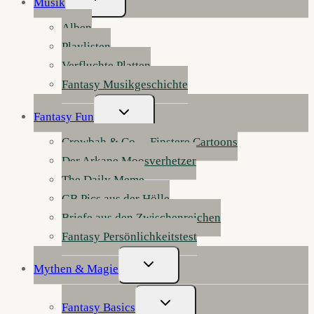
Musik
Umschalten
Alben
Playlisten
Verfluchte Platten
Fantasy Musikgeschichte
Untermenü
Fantasy Fun
Umschalten
Crowbah & Co. – Finstere Cartoons
Der Arkane Moosverhetzer
The Daily Meme
GB Pics aus der Hölle
Briefe aus den Zwischenreichen
Fantasy Persönlichkeitstest
Untermenü
Mythen & Magie
Umschalten
Untermenü
Fantasy Basics