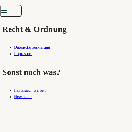
Über den Fantasykosmos
ist
Unsere fantastischen Autoren
auch
gut
so.
Recht & Ordnung
Datenschutzerklärung
Impressum
Sonst noch was?
Fantastisch werben
Newsletter