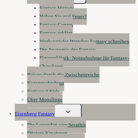
Umschalten
Fantasy History
Haben Sie mal Feuer?
Fantasy Genres
Fantasy erklärt
Werkstatt der Wunder: Fantasy schreiben
Die Anatomie der Fantasy
Figurenklinik: Notaufnahme für Fantasy-
Charaktere
Reisen durch die Zwischenreiche
Kurzgeschichten
Fantasy 4 Kids
Über Mooslinge
Untermenü
Eisenberg Fantasy
Umschalten
Die Legenden von Serathis
Düstere Kreaturen