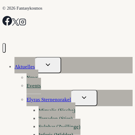
© 2026 Fantasykosmos
Untermenü
Aktuelles
Umschalten
News
Events
Untermenü
Elyras Sternenorakel
Umschalten
Mirvalis (Fische)
Terradon (Stier)
Sylphar (Zwillinge)
Inferis (Widder)