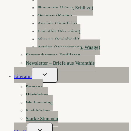
Phoenarix (Löwe, Schütze)
Orsamar (Krebs)
Aurapis (Jungfrau)
Leviathis (Skorpion)
Nivarys (Steinbock)
Astrion (Wassermann, Waage)
Fantasykosmos-Feuilleton
Newsletter – Briefe aus Varanthis
Untermenü
Literatur
Umschalten
Romane
Hörbücher
Meilensteine
Sachbücher
Starke Stimmen
Untermenü