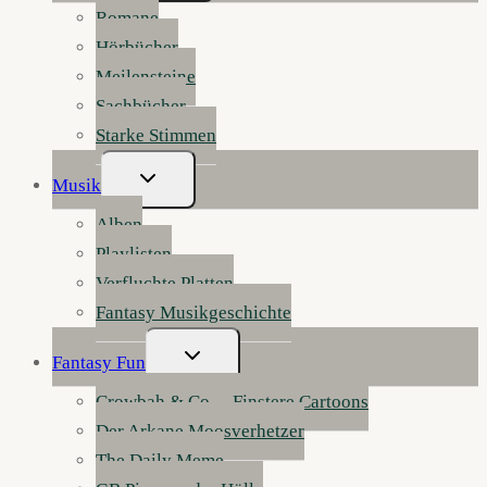
Romane
Hörbücher
Meilensteine
Sachbücher
Starke Stimmen
Untermenü
Musik
Umschalten
Alben
Playlisten
Verfluchte Platten
Fantasy Musikgeschichte
Untermenü
Fantasy Fun
Umschalten
Crowbah & Co. – Finstere Cartoons
Der Arkane Moosverhetzer
The Daily Meme