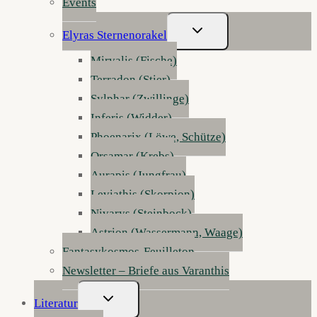
Events
Untermenü
Elyras Sternenorakel
Umschalten
Mirvalis (Fische)
Terradon (Stier)
Sylphar (Zwillinge)
Inferis (Widder)
Phoenarix (Löwe, Schütze)
Orsamar (Krebs)
Aurapis (Jungfrau)
Leviathis (Skorpion)
Nivarys (Steinbock)
Astrion (Wassermann, Waage)
Fantasykosmos-Feuilleton
Newsletter – Briefe aus Varanthis
Untermenü
Literatur
Umschalten