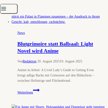
Anime-
Adaption
»Bride
of
the
Ogre«
News
enthüllt
Blutgrimoire statt Ballsaal: Light
Novel wird Anime
Von
Redaktion
20. August 2025
19. August 2025
Anime in Arbeit: A Livid Lady’s Guide to Getting Even
bringt adlige Rache mit Grimoiren auf den Bildschirm –
zwischen Hofintrige und Flächenbrand.
Blutgrimoire
Weiterlesen
statt
Ballsaal:
Light