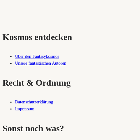
ein
Isekai?
Jawoll.
Diesmal
wird
Kosmos entdecken
gleich
das
ganze
Über den Fantasykosmos
Kaiserreich
Unsere fantastischen Autoren
mitreinkarniert.
Recht & Ordnung
Datenschutzerklärung
Impressum
Sonst noch was?