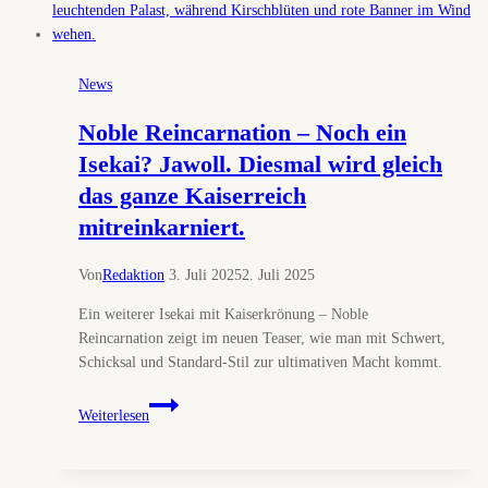
HELL
MODE
geht
2026
News
in
Serie
Noble Reincarnation – Noch ein
Isekai? Jawoll. Diesmal wird gleich
das ganze Kaiserreich
mitreinkarniert.
Von
Redaktion
3. Juli 2025
2. Juli 2025
Ein weiterer Isekai mit Kaiserkrönung – Noble
Reincarnation zeigt im neuen Teaser, wie man mit Schwert,
Schicksal und Standard-Stil zur ultimativen Macht kommt.
Noble
Weiterlesen
Reincarnation
–
Noch