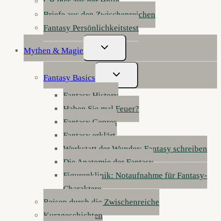
GB Pics aus der Hölle
Briefe aus den Zwischenreichen
Fantasy Persönlichkeitstest
Untermenü
Mythen & Magie
Umschalten
Untermenü
Fantasy Basics
Umschalten
Fantasy History
Haben Sie mal Feuer?
Fantasy Genres
Fantasy erklärt
Werkstatt der Wunder: Fantasy schreiben
Die Anatomie der Fantasy
Figurenklinik: Notaufnahme für Fantasy-
Charaktere
Reisen durch die Zwischenreiche
Kurzgeschichten