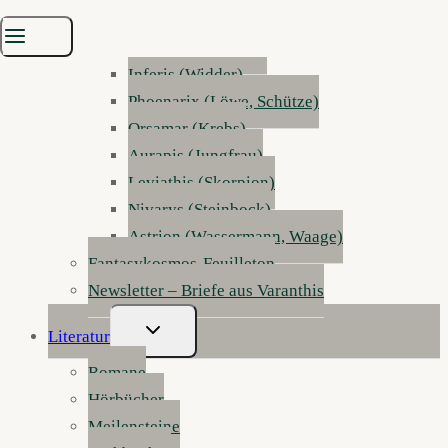
Terradon (Stier)
Sylphar (Zwillinge)
Inferis (Widder)
Phoenarix (Löwe, Schütze)
Orsamar (Krebs)
Aurapis (Jungfrau)
Leviathis (Skorpion)
Nivarys (Steinbock)
Astrion (Wassermann, Waage)
Fantasykosmos-Feuilleton
Newsletter – Briefe aus Varanthis
Untermenü
Literatur
Umschalten
Romane
Hörbücher
Meilensteine