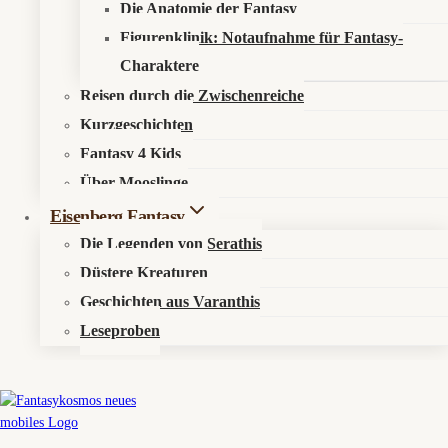
Die Anatomie der Fantasy
Figurenklinik: Notaufnahme für Fantasy-
Charaktere
Reisen durch die Zwischenreiche
© 2026 Fantasykosmos
Kurzgeschichten
Fantasy 4 Kids
Über Mooslinge
Eisenberg Fantasy
Die Legenden von Serathis
Düstere Kreaturen
Untermenü
Aktuelles
Geschichten aus Varanthis
Umschalten
Leseproben
News
Events
Untermenü
Elyras Sternenorakel
Umschalten
Mirvalis (Fische)