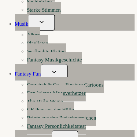
Sachbücher
Starke Stimmen
Untermenü
Musik
Umschalten
Alben
Playlisten
Verfluchte Platten
Fantasy Musikgeschichte
Untermenü
Fantasy Fun
Umschalten
Crowbah & Co. – Finstere Cartoons
Der Arkane Moosverhetzer
The Daily Meme
GB Pics aus der Hölle
Briefe aus den Zwischenreichen
Fantasy Persönlichkeitstest