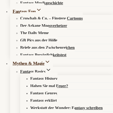
dein
Fantasy Musikgeschichte
Kosmos entdecken
Hirn
Fantasy Fun
zum
Schwitzen
Crowbah & Co. – Finstere Cartoons
Über den Fantasykosmos
Der Arkane Moosverhetzer
Unsere fantastischen Autoren
The Daily Meme
GB Pics aus der Hölle
Recht & Ordnung
Briefe aus den Zwischenreichen
Fantasy Persönlichkeitstest
Datenschutzerklärung
Mythen & Magie
Impressum
Fantasy Basics
Fantasy History
Sonst noch was?
Haben Sie mal Feuer?
Fantasy Genres
Fantastisch werben
Fantasy erklärt
Newsletter
Werkstatt der Wunder: Fantasy schreiben