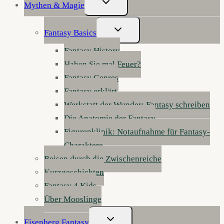
Untermenü
Mythen & Magie
Umschalten
Untermenü
Fantasy Basics
Umschalten
Fantasy History
Haben Sie mal Feuer?
Fantasy Genres
Fantasy erklärt
Werkstatt der Wunder: Fantasy schreiben
Die Anatomie der Fantasy
Figurenklinik: Notaufnahme für Fantasy-
Charaktere
Reisen durch die Zwischenreiche
Kurzgeschichten
Fantasy 4 Kids
Über Mooslinge
Untermenü
Eisenberg Fantasy