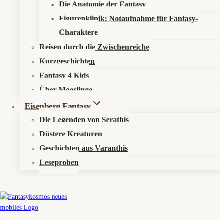
Newsletter
Die Anatomie der Fantasy
Figurenklinik: Notaufnahme für Fantasy-
Charaktere
Reisen durch die Zwischenreiche
Kurzgeschichten
Fantasy 4 Kids
© 2026 Fantasykosmos
Über Mooslinge
Eisenberg Fantasy
Die Legenden von Serathis
Düstere Kreaturen
Geschichten aus Varanthis
Leseproben
Untermenü
Aktuelles
Umschalten
News
Events
Untermenü