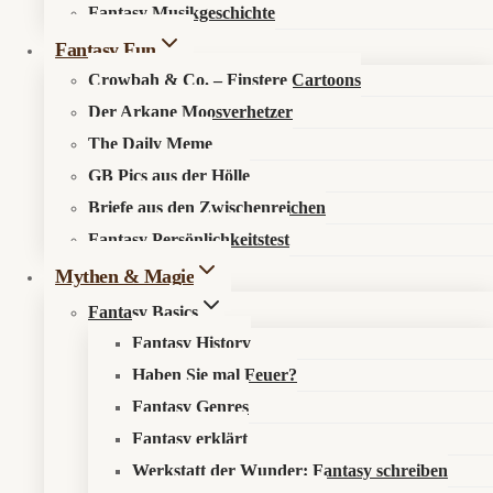
Fantasy Musikgeschichte
–
Queere
Fantasy Fun
Meerwesen,
Kosmos entdecken
Crowbah & Co. – Finstere Cartoons
moralische
Grauzonen
Der Arkane Moosverhetzer
und
The Daily Meme
Über den Fantasykosmos
sehr
GB Pics aus der Hölle
Unsere fantastischen Autoren
viel
Atmosphäre
Briefe aus den Zwischenreichen
Recht & Ordnung
Fantasy Persönlichkeitstest
Mythen & Magie
Fantasy Basics
Datenschutzerklärung
Impressum
Fantasy History
Haben Sie mal Feuer?
Sonst noch was?
Fantasy Genres
Fantasy erklärt
Werkstatt der Wunder: Fantasy schreiben
Fantastisch werben