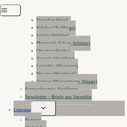
Elyras Sternenorakel
Umschalten
Mirvalis (Fische)
Terradon (Stier)
Sylphar (Zwillinge)
Inferis (Widder)
Phoenarix (Löwe, Schütze)
Orsamar (Krebs)
Aurapis (Jungfrau)
Leviathis (Skorpion)
Nivarys (Steinbock)
Astrion (Wassermann, Waage)
Fantasykosmos-Feuilleton
Newsletter – Briefe aus Varanthis
Untermenü
Literatur
Umschalten
Romane