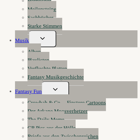
Hörbücher
Meilensteine
Sachbücher
Starke Stimmen
Untermenü
Musik
Umschalten
Alben
Playlisten
Verfluchte Platten
Fantasy Musikgeschichte
Untermenü
Fantasy Fun
Umschalten
Crowbah & Co. – Finstere Cartoons
Der Arkane Moosverhetzer
The Daily Meme
GB Pics aus der Hölle
Briefe aus den Zwischenreichen