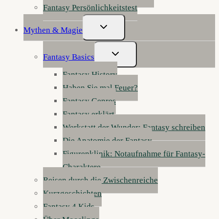
Fantasy Persönlichkeitstest
Untermenü
Mythen & Magie
Umschalten
Untermenü
Fantasy Basics
Umschalten
Fantasy History
Haben Sie mal Feuer?
Fantasy Genres
Fantasy erklärt
Werkstatt der Wunder: Fantasy schreiben
Die Anatomie der Fantasy
Figurenklinik: Notaufnahme für Fantasy-
Charaktere
Reisen durch die Zwischenreiche
Kurzgeschichten
Fantasy 4 Kids