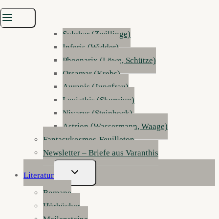
Mirvalis (Fische)
Terradon (Stier)
Sylphar (Zwillinge)
Inferis (Widder)
Phoenarix (Löwe, Schütze)
Orsamar (Krebs)
Aurapis (Jungfrau)
Leviathis (Skorpion)
Nivarys (Steinbock)
Astrion (Wassermann, Waage)
Fantasykosmos-Feuilleton
Newsletter – Briefe aus Varanthis
Untermenü
Literatur
Umschalten
Romane
Hörbücher