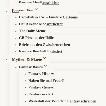
Übungs-
Fantasy Musikgeschichte
Ehen
Kosmos entdecken
Fantasy Fun
und
Anime-
Crowbah & Co. – Finstere Cartoons
Magie
Der Arkane Moosverhetzer
Über den Fantasykosmos
The Daily Meme
Unsere fantastischen Autoren
GB Pics aus der Hölle
Recht & Ordnung
Briefe aus den Zwischenreichen
Fantasy Persönlichkeitstest
Mythen & Magie
Datenschutzerklärung
Impressum
Fantasy Basics
Fantasy History
Sonst noch was?
Haben Sie mal Feuer?
Fantasy Genres
Fantasy erklärt
Fantastisch werben
Newsletter
Werkstatt der Wunder: Fantasy schreiben