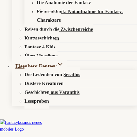
Die Anatomie der Fantasy
Figurenklinik: Notaufnahme für Fantasy-
Charaktere
Reisen durch die Zwischenreiche
Kurzgeschichten
© 2026 Fantasykosmos
Fantasy 4 Kids
Über Mooslinge
Eisenberg Fantasy
Die Legenden von Serathis
Düstere Kreaturen
Geschichten aus Varanthis
Untermenü
Aktuelles
Umschalten
Leseproben
News
Events
Untermenü
Elyras Sternenorakel
Umschalten