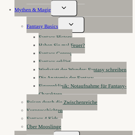
Untermenü
Mythen & Magie
Umschalten
Untermenü
Fantasy Basics
Umschalten
Fantasy History
Haben Sie mal Feuer?
Fantasy Genres
Fantasy erklärt
Werkstatt der Wunder: Fantasy schreiben
Die Anatomie der Fantasy
Figurenklinik: Notaufnahme für Fantasy-
Charaktere
Reisen durch die Zwischenreiche
Kurzgeschichten
Fantasy 4 Kids
Über Mooslinge