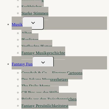
Meilensteine
Sachbücher
Starke Stimmen
Untermenü
Musik
Umschalten
Alben
Playlisten
Verfluchte Platten
Fantasy Musikgeschichte
Untermenü
Fantasy Fun
Umschalten
Crowbah & Co. – Finstere Cartoons
Der Arkane Moosverhetzer
The Daily Meme
GB Pics aus der Hölle
Briefe aus den Zwischenreichen
Fantasy Persönlichkeitstest