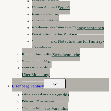
Fantasy History
Haben Sie mal Feuer?
Fantasy Genres
Fantasy erklärt
Werkstatt der Wunder: Fantasy schreiben
Die Anatomie der Fantasy
Figurenklinik: Notaufnahme für Fantasy-
Charaktere
Reisen durch die Zwischenreiche
Kurzgeschichten
Fantasy 4 Kids
Über Mooslinge
Untermenü
Eisenberg Fantasy
Umschalten
Die Legenden von Serathis
Düstere Kreaturen
Geschichten aus Varanthis