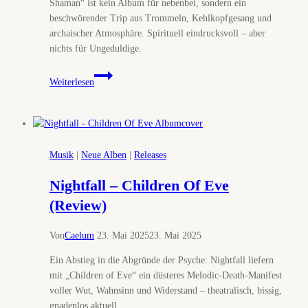
Shaman“ ist kein Album für nebenbei, sondern ein
beschwörender Trip aus Trommeln, Kehlkopfgesang und
archaischer Atmosphäre. Spirituell eindrucksvoll – aber
nichts für Ungeduldige.
Nytt
Weiterlesen
Land
–
Songs
Of
The
Musik
|
Neue Alben
|
Releases
Shaman
(Review)
Nightfall – Children Of Eve
(Review)
Von
Caelum
23. Mai 2025
23. Mai 2025
Ein Abstieg in die Abgründe der Psyche: Nightfall liefern
mit „Children of Eve“ ein düsteres Melodic-Death-Manifest
voller Wut, Wahnsinn und Widerstand – theatralisch, bissig,
gnadenlos aktuell.