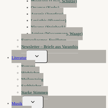
Phoenarix (Löwe, Schütze)
Orsamar (Krebs)
Aurapis (Jungfrau)
Leviathis (Skorpion)
Nivarys (Steinbock)
Astrion (Wassermann, Waage)
Fantasykosmos-Feuilleton
Newsletter – Briefe aus Varanthis
Untermenü
Literatur
Umschalten
Romane
Hörbücher
Meilensteine
Sachbücher
Starke Stimmen
Untermenü
Musik
Umschalten