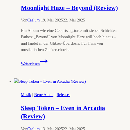
Moonlight Haze – Beyond (Review)
Von
Caelum
19. Mai 2025
22. Mai 2025
Ein Album wie eine Geburtstagstorte mit sieben Schichten
Pathos: „Beyond“ von Moonlight Haze will hoch hinaus –
und landet in der Glitzer-Überdosis. Für Fans von
musikalischen Zuckerschocks.
Moonlight
Weiterlesen
Haze
–
Beyond
(Review)
Musik
|
Neue Alben
|
Releases
Sleep Token – Even in Arcadia
(Review)
Von
Caelum
13. Mai 2025
22. Mai 2025