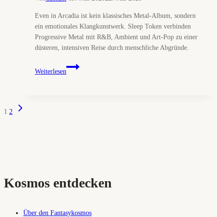
Even in Arcadia ist kein klassisches Metal-Album, sondern
ein emotionales Klangkunstwerk. Sleep Token verbinden
Progressive Metal mit R&B, Ambient und Art-Pop zu einer
düsteren, intensiven Reise durch menschliche Abgründe.
Sleep
Weiterlesen
Token
–
Even
Nächste
Seitennavigation
in
1
2
Seite
Arcadia
(Review)
Kosmos entdecken
Über den Fantasykosmos