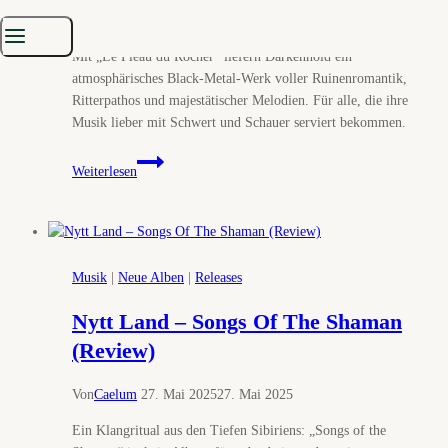
Von
Caelum
2. Juni 2025
2. Juni 2025
Mit „Le Fléau du Rocher“ liefern Darkenhöld ein
atmosphärisches Black-Metal-Werk voller Ruinenromantik,
Ritterpathos und majestätischer Melodien. Für alle, die ihre
Musik lieber mit Schwert und Schauer serviert bekommen.
Darkenhöld
Weiterlesen
–
Le
Fléau
Du
Rocher
Musik
|
Neue Alben
|
Releases
(Review)
Nytt Land – Songs Of The Shaman
(Review)
Von
Caelum
27. Mai 2025
27. Mai 2025
Ein Klangritual aus den Tiefen Sibiriens: „Songs of the