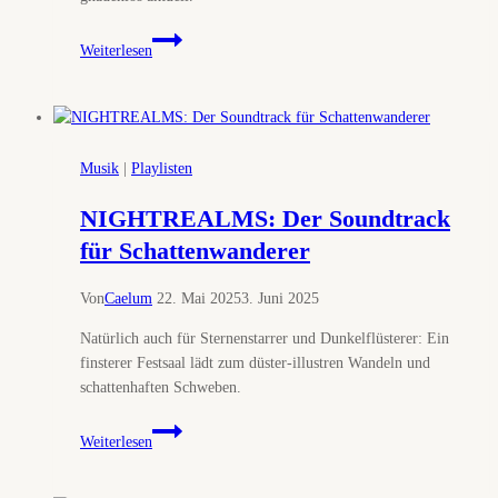
Nightfall
Weiterlesen
–
Children
Of
Eve
(Review)
Musik
|
Playlisten
NIGHTREALMS: Der Soundtrack
für Schattenwanderer
Von
Caelum
22. Mai 2025
3. Juni 2025
Natürlich auch für Sternenstarrer und Dunkelflüsterer: Ein
finsterer Festsaal lädt zum düster-illustren Wandeln und
schattenhaften Schweben.
NIGHTREALMS:
Weiterlesen
Der
Soundtrack