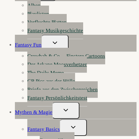
Alben
Playlisten
Verfluchte Platten
Fantasy Musikgeschichte
Untermenü
Fantasy Fun
Umschalten
Crowbah & Co. – Finstere Cartoons
Der Arkane Moosverhetzer
The Daily Meme
GB Pics aus der Hölle
Briefe aus den Zwischenreichen
Fantasy Persönlichkeitstest
Untermenü
Mythen & Magie
Umschalten
Untermenü
Fantasy Basics
Umschalten