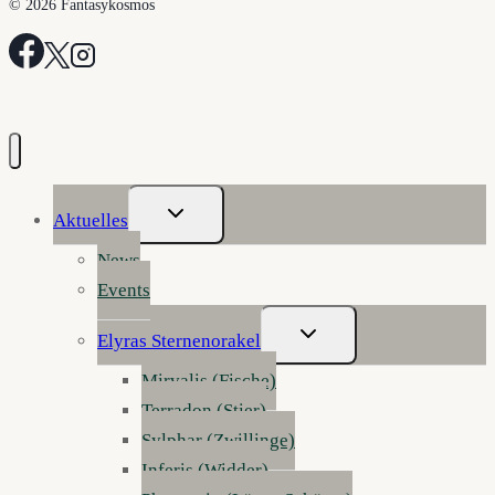
© 2026 Fantasykosmos
Untermenü
Aktuelles
Umschalten
News
Events
Untermenü
Elyras Sternenorakel
Umschalten
Mirvalis (Fische)
Terradon (Stier)
Sylphar (Zwillinge)
Inferis (Widder)