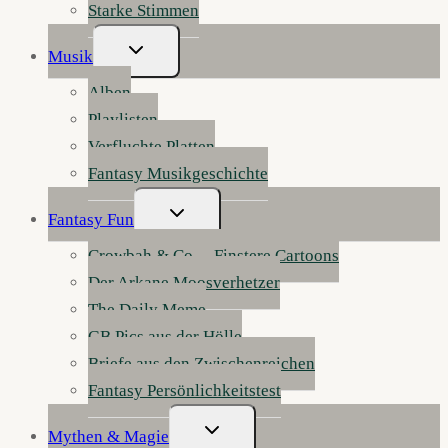
Starke Stimmen
Untermenü
Musik
Umschalten
Alben
Playlisten
Verfluchte Platten
Fantasy Musikgeschichte
Untermenü
Fantasy Fun
Umschalten
Crowbah & Co. – Finstere Cartoons
Der Arkane Moosverhetzer
The Daily Meme
GB Pics aus der Hölle
Briefe aus den Zwischenreichen
Fantasy Persönlichkeitstest
Untermenü
Mythen & Magie
Umschalten