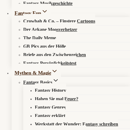
Kosmos entdecken
Last
Fantasy Musikgeschichte
Stand:
Fantasy Fun
Zehn
Über den Fantasykosmos
Jahre
Crowbah & Co. – Finstere Cartoons
Unsere fantastischen Autoren
Endkampf
Der Arkane Moosverhetzer
sind
The Daily Meme
ein
Recht & Ordnung
Karrieremodell
GB Pics aus der Hölle
Briefe aus den Zwischenreichen
Datenschutzerklärung
Fantasy Persönlichkeitstest
Impressum
Mythen & Magie
Fantasy Basics
Sonst noch was?
Fantasy History
Haben Sie mal Feuer?
Fantastisch werben
Fantasy Genres
Newsletter
Fantasy erklärt
Werkstatt der Wunder: Fantasy schreiben