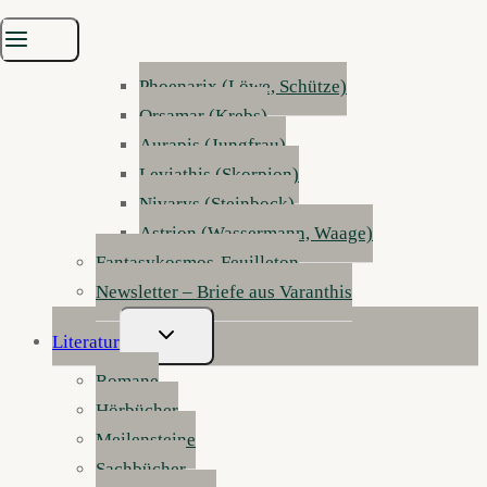
Sylphar (Zwillinge)
Inferis (Widder)
Phoenarix (Löwe, Schütze)
Orsamar (Krebs)
Aurapis (Jungfrau)
Leviathis (Skorpion)
Nivarys (Steinbock)
Astrion (Wassermann, Waage)
Fantasykosmos-Feuilleton
Newsletter – Briefe aus Varanthis
Untermenü
Literatur
Umschalten
Romane
Hörbücher
Meilensteine
Sachbücher