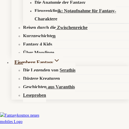
Die Anatomie der Fantasy
Figurenklinik: Notaufnahme für Fantasy-
Charaktere
© 2026 Fantasykosmos
Reisen durch die Zwischenreiche
Kurzgeschichten
Fantasy 4 Kids
Über Mooslinge
Eisenberg Fantasy
Die Legenden von Serathis
Untermenü
Düstere Kreaturen
Aktuelles
Umschalten
Geschichten aus Varanthis
News
Leseproben
Events
Untermenü
Elyras Sternenorakel
Umschalten
Mirvalis (Fische)
Terradon (Stier)