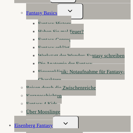
Untermenü
Fantasy Basics
Umschalten
Fantasy History
Haben Sie mal Feuer?
Fantasy Genres
Fantasy erklärt
Werkstatt der Wunder: Fantasy schreiben
Die Anatomie der Fantasy
Figurenklinik: Notaufnahme für Fantasy-
Charaktere
Reisen durch die Zwischenreiche
Kurzgeschichten
Fantasy 4 Kids
Über Mooslinge
Untermenü
Eisenberg Fantasy
Umschalten