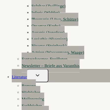
Sylphar (Zwillinge)
Inferis (Widder)
Phoenarix (Löwe, Schütze)
Orsamar (Krebs)
Aurapis (Jungfrau)
Leviathis (Skorpion)
Nivarys (Steinbock)
Astrion (Wassermann, Waage)
Fantasykosmos-Feuilleton
Newsletter – Briefe aus Varanthis
Untermenü
Literatur
Umschalten
Romane
Hörbücher
Meilensteine
Sachbücher