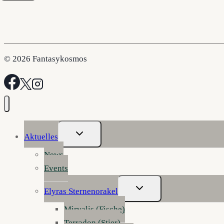
© 2026 Fantasykosmos
Untermenü
Aktuelles
Umschalten
News
Events
Untermenü
Elyras Sternenorakel
Umschalten
Mirvalis (Fische)
Terradon (Stier)