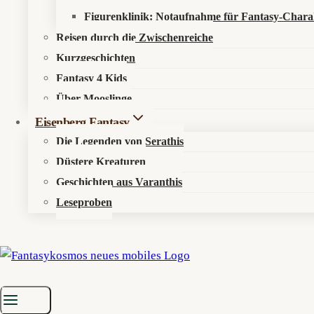
Kosmos entdecken
Figurenklinik: Notaufnahme für Fantasy-Chara
Reisen durch die Zwischenreiche
Kurzgeschichten
Über den Fantasykosmos
Fantasy 4 Kids
Unsere fantastischen Autoren
Über Mooslinge
Eisenberg Fantasy
Recht & Ordnung
Die Legenden von Serathis
Düstere Kreaturen
Datenschutzerklärung
Geschichten aus Varanthis
Impressum
Leseproben
Sonst noch was?
Fantastisch werben
Newsletter