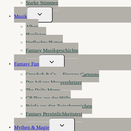
Starke Stimmen
Untermenü
Musik
Umschalten
Alben
Playlisten
Verfluchte Platten
Fantasy Musikgeschichte
Untermenü
Fantasy Fun
Umschalten
Crowbah & Co. – Finstere Cartoons
Der Arkane Moosverhetzer
The Daily Meme
GB Pics aus der Hölle
Briefe aus den Zwischenreichen
Fantasy Persönlichkeitstest
Untermenü
Mythen & Magie
Umschalten