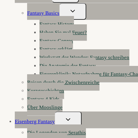
Untermenü
Fantasy Basics
Umschalten
Fantasy History
Haben Sie mal Feuer?
Fantasy Genres
Fantasy erklärt
Werkstatt der Wunder: Fantasy schreiben
Die Anatomie der Fantasy
Figurenklinik: Notaufnahme für Fantasy-Cha
Reisen durch die Zwischenreiche
Kurzgeschichten
Fantasy 4 Kids
Über Mooslinge
Untermenü
Eisenberg Fantasy
Umschalten
Die Legenden von Serathis