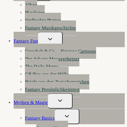
Alben
Playlisten
Verfluchte Platten
Fantasy Musikgeschichte
Untermenü
Fantasy Fun
Umschalten
Crowbah & Co. – Finstere Cartoons
Der Arkane Moosverhetzer
The Daily Meme
GB Pics aus der Hölle
Briefe aus den Zwischenreichen
Fantasy Persönlichkeitstest
Untermenü
Mythen & Magie
Umschalten
Untermenü
Fantasy Basics
Umschalten