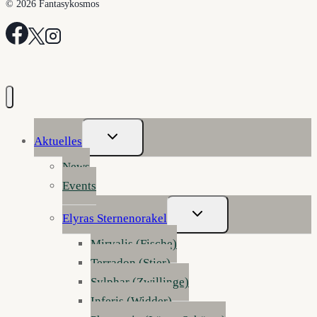
© 2026 Fantasykosmos
Untermenü
Aktuelles
Umschalten
News
Events
Untermenü
Elyras Sternenorakel
Umschalten
Mirvalis (Fische)
Terradon (Stier)
Sylphar (Zwillinge)
Inferis (Widder)