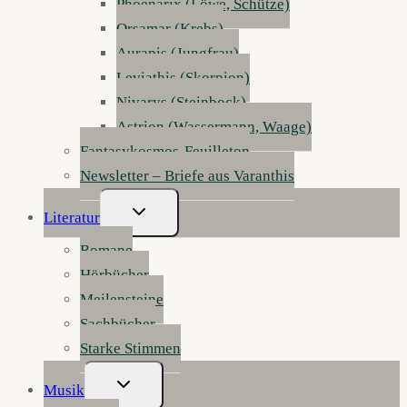
Phoenarix (Löwe, Schütze)
Orsamar (Krebs)
Aurapis (Jungfrau)
Leviathis (Skorpion)
Nivarys (Steinbock)
Astrion (Wassermann, Waage)
Fantasykosmos-Feuilleton
Newsletter – Briefe aus Varanthis
Untermenü
Literatur
Umschalten
Romane
Hörbücher
Meilensteine
Sachbücher
Starke Stimmen
Untermenü
Musik
Umschalten