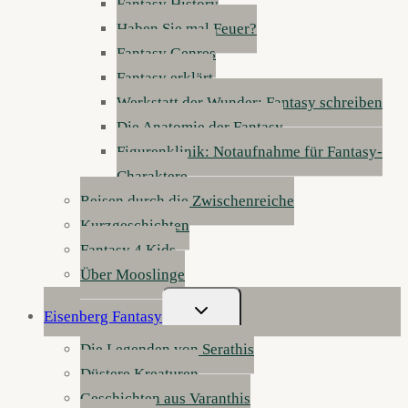
Fantasy History
Haben Sie mal Feuer?
Fantasy Genres
Fantasy erklärt
Werkstatt der Wunder: Fantasy schreiben
Die Anatomie der Fantasy
Figurenklinik: Notaufnahme für Fantasy-
Charaktere
Reisen durch die Zwischenreiche
Kurzgeschichten
Fantasy 4 Kids
Über Mooslinge
Untermenü
Eisenberg Fantasy
Umschalten
Die Legenden von Serathis
Düstere Kreaturen
Geschichten aus Varanthis