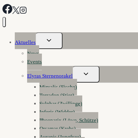
Untermenü
Aktuelles
Umschalten
News
Events
Untermenü
Elyras Sternenorakel
Umschalten
Mirvalis (Fische)
Terradon (Stier)
Sylphar (Zwillinge)
Inferis (Widder)
Phoenarix (Löwe, Schütze)
Orsamar (Krebs)
Aurapis (Jungfrau)