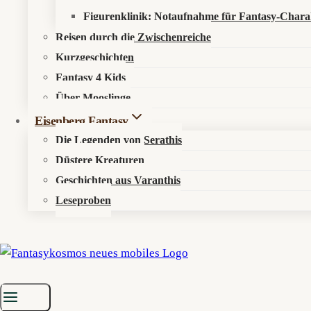
Figurenklinik: Notaufnahme für Fantasy-Chara
Arghul’Nok – ein gefesselter Fluch aus Rinde, Blu
Reisen durch die Zwischenreiche
Arghul’Nok
Kurzgeschichten
Weiterlesen
–
Fantasy 4 Kids
Der
Über Mooslinge
Gebundene
Eisenberg Fantasy
im
Die Legenden von Serathis
Holz
Düstere Kreaturen
Geschichten aus Varanthis
Leseproben
Kosmos entdecken
Über den Fantasykosmos
Unsere fantastischen Autoren