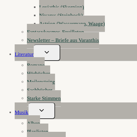
Leviathis (Skorpion)
Nivarys (Steinbock)
Astrion (Wassermann, Waage)
Fantasykosmos-Feuilleton
Newsletter – Briefe aus Varanthis
Untermenü
Literatur
Umschalten
Romane
Hörbücher
Meilensteine
Sachbücher
Starke Stimmen
Untermenü
Musik
Umschalten
Alben
Playlisten