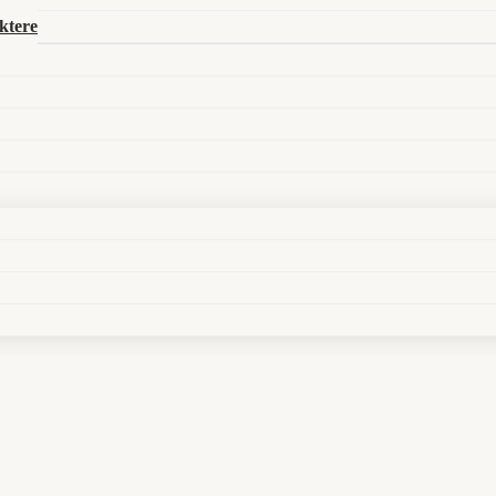
ktere
t und Wut. Halb Baum, halb Dämon, ganz Vergeltung. Wo er auft