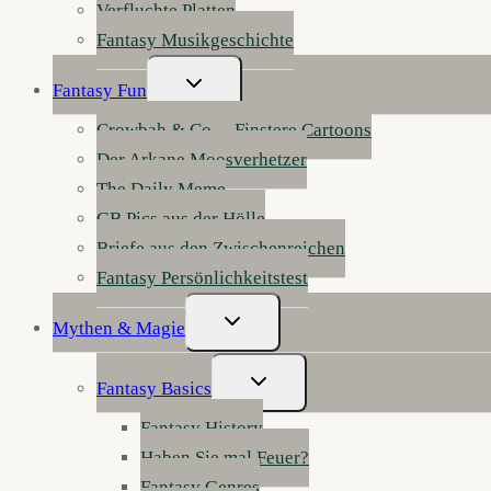
Verfluchte Platten
Fantasy Musikgeschichte
Untermenü
Fantasy Fun
Umschalten
Crowbah & Co. – Finstere Cartoons
Der Arkane Moosverhetzer
The Daily Meme
GB Pics aus der Hölle
Briefe aus den Zwischenreichen
Fantasy Persönlichkeitstest
Untermenü
Mythen & Magie
Umschalten
Untermenü
Fantasy Basics
Umschalten
Fantasy History
Haben Sie mal Feuer?
Fantasy Genres