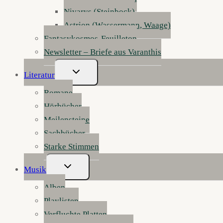
Nivarys (Steinbock)
Astrion (Wassermann, Waage)
Fantasykosmos-Feuilleton
Newsletter – Briefe aus Varanthis
Untermenü
Literatur
Umschalten
Romane
Hörbücher
Meilensteine
Sachbücher
Starke Stimmen
Untermenü
Musik
Umschalten
Alben
Playlisten
Verfluchte Platten