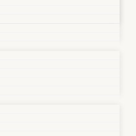
 in den Westen
inesisches Fantasy-Web-Movie in den Westen. Wir