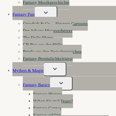
Fantasy Musikgeschichte
Untermenü
Fantasy Fun
Umschalten
Crowbah & Co. – Finstere Cartoons
Der Arkane Moosverhetzer
The Daily Meme
GB Pics aus der Hölle
Briefe aus den Zwischenreichen
Fantasy Persönlichkeitstest
Untermenü
Mythen & Magie
Umschalten
Untermenü
Fantasy Basics
Umschalten
Fantasy History
Haben Sie mal Feuer?
Fantasy Genres
Fantasy erklärt