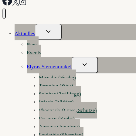
Untermenü
Aktuelles
Umschalten
News
Events
Untermenü
Elyras Sternenorakel
Umschalten
Mirvalis (Fische)
Terradon (Stier)
Sylphar (Zwillinge)
Inferis (Widder)
Phoenarix (Löwe, Schütze)
Orsamar (Krebs)
Aurapis (Jungfrau)
Leviathis (Skorpion)