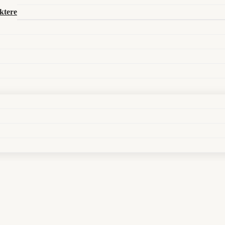
r Würfel rollt, aber das Mikro ist noch aus. Donghua mit Wu
ktere