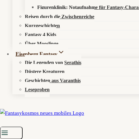
Super Cube soll auf Deutsch kommen – sagt ADN. De
Figurenklinik: Notaufnahme für Fantasy-Chara
Reisen durch die Zwischenreiche
Der
Weiterlesen
Würfel
Kurzgeschichten
will’s
Fantasy 4 Kids
wissen
Über Mooslinge
–
Eisenberg Fantasy
Super
Die Legenden von Serathis
Cube
Düstere Kreaturen
soll
Geschichten aus Varanthis
deutsch
Leseproben
sprechen
Kosmos entdecken
(irgendwann)
Über den Fantasykosmos
Unsere fantastischen Autoren