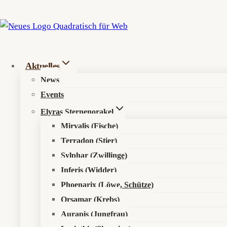
Zum
Inhalt
springen
Startseite
»
Barbarin
Aktuelles
News
Barbarin
Events
Elyras Sternenorakel
Mirvalis (Fische)
Terradon (Stier)
Sylphar (Zwillinge)
Inferis (Widder)
Phoenarix (Löwe, Schütze)
Orsamar (Krebs)
Aurapis (Jungfrau)