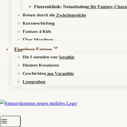
Newsletter
Figurenklinik: Notaufnahme für Fantasy-Chara
Reisen durch die Zwischenreiche
Kurzgeschichten
Fantasy 4 Kids
Über Mooslinge
© 2026 Fantasykosmos
Eisenberg Fantasy
Die Legenden von Serathis
Düstere Kreaturen
Geschichten aus Varanthis
Leseproben
Untermenü
Aktuelles
Umschalten
News
Events
Untermenü
Elyras Sternenorakel
Umschalten
Mirvalis (Fische)