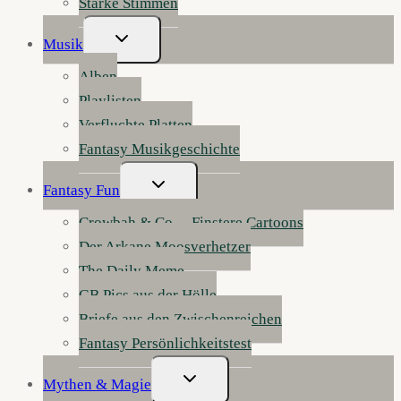
Starke Stimmen
Untermenü
Musik
Umschalten
Alben
Playlisten
Verfluchte Platten
Fantasy Musikgeschichte
Untermenü
Fantasy Fun
Umschalten
Crowbah & Co. – Finstere Cartoons
Der Arkane Moosverhetzer
The Daily Meme
GB Pics aus der Hölle
Briefe aus den Zwischenreichen
Fantasy Persönlichkeitstest
Untermenü
Mythen & Magie
Umschalten