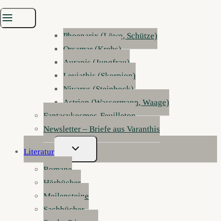
Sylphar (Zwillinge)
Inferis (Widder)
Phoenarix (Löwe, Schütze)
Orsamar (Krebs)
Aurapis (Jungfrau)
Leviathis (Skorpion)
Nivarys (Steinbock)
Astrion (Wassermann, Waage)
Fantasykosmos-Feuilleton
Newsletter – Briefe aus Varanthis
Untermenü
Literatur
Umschalten
Romane
Hörbücher
Meilensteine
Sachbücher