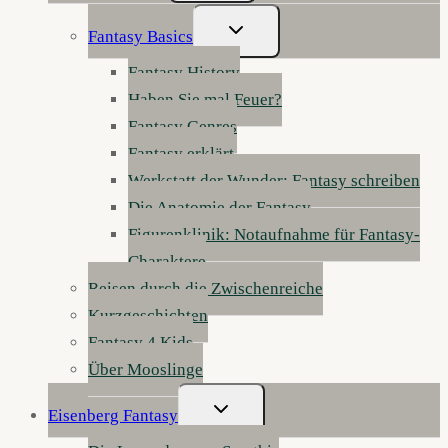
Untermenü
Fantasy Basics
Umschalten
Fantasy History
Haben Sie mal Feuer?
Fantasy Genres
Fantasy erklärt
Werkstatt der Wunder: Fantasy schreiben
Die Anatomie der Fantasy
Figurenklinik: Notaufnahme für Fantasy-
Charaktere
Reisen durch die Zwischenreiche
Kurzgeschichten
Fantasy 4 Kids
Über Mooslinge
Untermenü
Eisenberg Fantasy
Umschalten