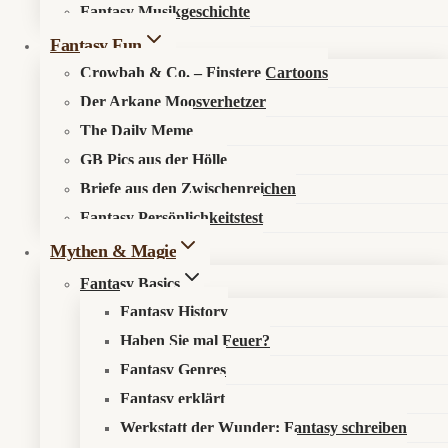
Fantasy Musikgeschichte
Fantasy Fun
Über den Fantasykosmos
Crowbah & Co. – Finstere Cartoons
Unsere fantastischen Autoren
Der Arkane Moosverhetzer
The Daily Meme
Recht & Ordnung
GB Pics aus der Hölle
Briefe aus den Zwischenreichen
Datenschutzerklärung
Fantasy Persönlichkeitstest
Impressum
Mythen & Magie
Sonst noch was?
Fantasy Basics
Fantasy History
Haben Sie mal Feuer?
Fantastisch werben
Fantasy Genres
Newsletter
Fantasy erklärt
Werkstatt der Wunder: Fantasy schreiben