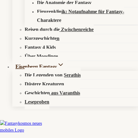
Die Anatomie der Fantasy
Figurenklinik: Notaufnahme für Fantasy-
Charaktere
© 2026 Fantasykosmos
Reisen durch die Zwischenreiche
Kurzgeschichten
Fantasy 4 Kids
Über Mooslinge
Eisenberg Fantasy
Die Legenden von Serathis
Untermenü
Aktuelles
Düstere Kreaturen
Umschalten
Geschichten aus Varanthis
News
Events
Leseproben
Untermenü
Elyras Sternenorakel
Umschalten
Mirvalis (Fische)
Terradon (Stier)