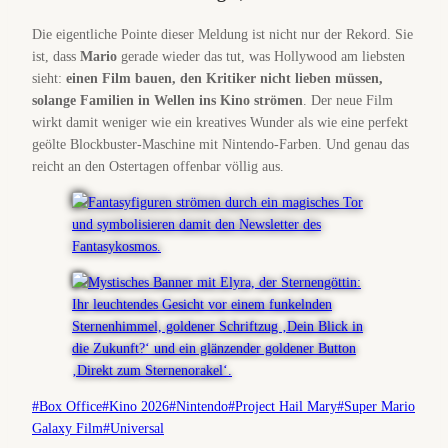
Die eigentliche Pointe dieser Meldung ist nicht nur der Rekord. Sie
ist, dass
Mario
gerade wieder das tut, was Hollywood am liebsten
sieht:
einen Film bauen, den Kritiker nicht lieben müssen,
solange Familien in Wellen ins Kino strömen
. Der neue Film
wirkt damit weniger wie ein kreatives Wunder als wie eine perfekt
geölte Blockbuster-Maschine mit Nintendo-Farben. Und genau das
reicht an den Ostertagen offenbar völlig aus.
Schlagworte:
#
Box Office
#
Kino 2026
#
Nintendo
#
Project Hail Mary
#
Super Mario
Galaxy Film
#
Universal