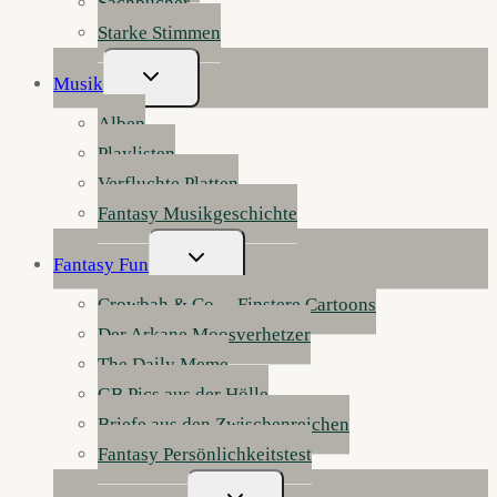
Sachbücher
Starke Stimmen
Untermenü
Musik
Umschalten
Alben
Playlisten
Verfluchte Platten
Fantasy Musikgeschichte
Untermenü
Fantasy Fun
Umschalten
Crowbah & Co. – Finstere Cartoons
Der Arkane Moosverhetzer
The Daily Meme
GB Pics aus der Hölle
Briefe aus den Zwischenreichen
Fantasy Persönlichkeitstest
Untermenü