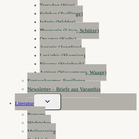
Terradon (Stier)
Sylphar (Zwillinge)
Inferis (Widder)
Phoenarix (Löwe, Schütze)
Orsamar (Krebs)
Aurapis (Jungfrau)
Leviathis (Skorpion)
Nivarys (Steinbock)
Astrion (Wassermann, Waage)
Fantasykosmos-Feuilleton
Newsletter – Briefe aus Varanthis
Untermenü
Literatur
Umschalten
Romane
Hörbücher
Meilensteine