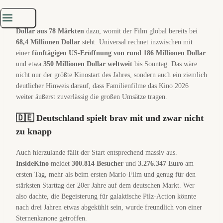
International kamen am ersten Tag noch einmal
33,9 Millionen
Dollar aus 78 Märkten
dazu, womit der Film global bereits bei
68,4 Millionen Dollar
steht. Universal rechnet inzwischen mit
einer
fünftägigen US-Eröffnung von rund 186 Millionen Dollar
und etwa
350 Millionen Dollar weltweit
bis Sonntag. Das wäre
nicht nur der größte Kinostart des Jahres, sondern auch ein ziemlich
deutlicher Hinweis darauf, dass Familienfilme das Kino 2026
weiter äußerst zuverlässig die großen Umsätze tragen.
🇩🇪 Deutschland spielt brav mit und zwar nicht
zu knapp
Auch hierzulande fällt der Start entsprechend massiv aus.
InsideKino
meldet
300.814 Besucher
und
3.276.347 Euro
am
ersten Tag, mehr als beim ersten Mario-Film und genug für den
stärksten Starttag der 20er Jahre auf dem deutschen Markt. Wer
also dachte, die Begeisterung für galaktische Pilz-Action könnte
nach drei Jahren etwas abgekühlt sein, wurde freundlich von einer
Sternenkanone getroffen.