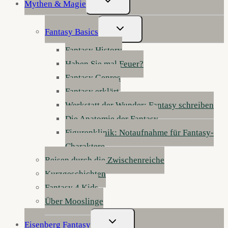
Mythen & Magie
Umschalten
Untermenü
Fantasy Basics
Umschalten
Fantasy History
Haben Sie mal Feuer?
Fantasy Genres
Fantasy erklärt
Werkstatt der Wunder: Fantasy schreiben
Die Anatomie der Fantasy
Figurenklinik: Notaufnahme für Fantasy-
Charaktere
Reisen durch die Zwischenreiche
Kurzgeschichten
Fantasy 4 Kids
Über Mooslinge
Untermenü
Eisenberg Fantasy