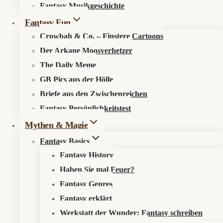
Fantasy Musikgeschichte
Search in content
Fantasy Fun
Crowbah & Co. – Finstere Cartoons
Der Arkane Moosverhetzer
The Daily Meme
GB Pics aus der Hölle
Briefe aus den Zwischenreichen
Startseite
»
Aktuelles
»
News
»
Mario knackt den Startrekord
Fantasy Persönlichkeitstest
2026
Mythen & Magie
Fantasy Basics
Fantasy History
Haben Sie mal Feuer?
Pilze, Planeten und reichlich Publikum
Fantasy Genres
Fantasy erklärt
📰 Was ist los?
Werkstatt der Wunder: Fantasy schreiben
Der
Super Mario Galaxy Film
hat in den USA am ersten Tag