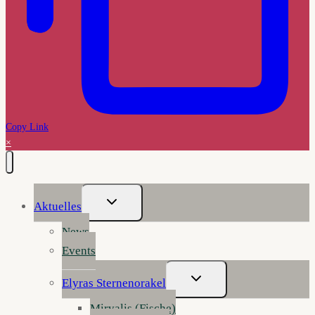
Copy Link
×
Untermenü
Aktuelles
Umschalten
News
Events
Untermenü
Elyras Sternenorakel
Umschalten
Mirvalis (Fische)