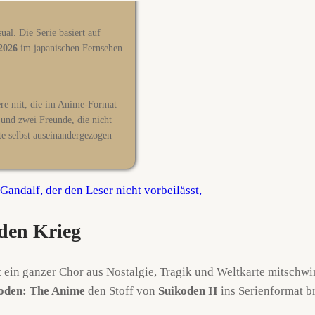
ual. Die Serie basiert auf
2026
im japanischen Fernsehen.
ere mit, die im Anime-Format
 und zwei Freunde, die nicht
e selbst auseinandergezogen
 den Krieg
ein ganzer Chor aus Nostalgie, Tragik und Weltkarte mitschwin
oden: The Anime
den Stoff von
Suikoden II
ins Serienformat bri