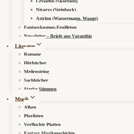
Leviathis (Skorpion)
Nivarys (Steinbock)
Astrion (Wassermann, Waage)
Fantasykosmos-Feuilleton
Newsletter – Briefe aus Varanthis
Literatur
Romane
Hörbücher
Meilensteine
Sachbücher
Starke Stimmen
Musik
Alben
Playlisten
Verfluchte Platten
Fantasy Musikgeschichte