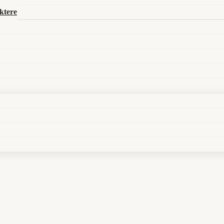
Search in title
ktere
Search in content
rieg