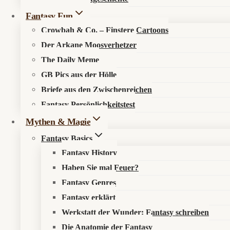
Fantasy Fun
Crowbah & Co. – Finstere Cartoons
Der Arkane Moosverhetzer
The Daily Meme
GB Pics aus der Hölle
🔍
Suche im Fantasykosmos
Briefe aus den Zwischenreichen
Fantasy Persönlichkeitstest
Spüre verborgene Pfade auf, entdecke neue Werke oder durchstöb
Mythen & Magie
Fantasy Basics
Fantasy History
Haben Sie mal Feuer?
Fantasy Genres
Fantasy erklärt
Werkstatt der Wunder: Fantasy schreiben
Die Anatomie der Fantasy