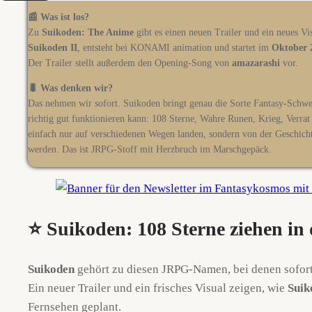
📰 Was ist los?
Zu
Suikoden: The Anime
gibt es einen neuen Trailer und ein neues Vis
Suikoden II
, entsteht bei KONAMI animation und startet im
Oktober 
Der Trailer stellt außerdem den Opening-Song von
amazarashi
vor.
🐛 Was denken wir?
Das nehmen wir sofort. Suikoden bringt genau die Sorte Fantasy-Schw
richtig gut funktionieren kann: 108 Sterne, Wahre Runen, Krieg, Verrat
einfach nur auf verschiedenen Wegen landen, sondern von der Geschicht
werden. Das ist JRPG-Stoff mit Herzbruch im Marschgepäck.
⭐ Suikoden: 108 Sterne ziehen in
Suikoden
gehört zu diesen JRPG-Namen, bei denen sofort 
Ein neuer Trailer und ein frisches Visual zeigen, wie
Suik
Fernsehen geplant.