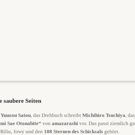
e saubere Seiten
t
Yuuzou Satou
, das Drehbuch schreibt
Michihiro Tsuchiya
, da
mi Sae Otonabite“
von
amazarashi
vor. Das passt ziemlich gu
 Riliu, Jowy und den
108 Sternen des Schicksals
gehört.