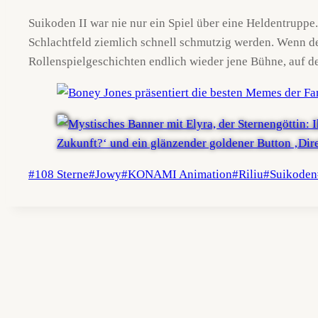
Suikoden II war nie nur ein Spiel über eine Heldentruppe. 
Schlachtfeld ziemlich schnell schmutzig werden. Wenn d
Rollenspielgeschichten endlich wieder jene Bühne, auf d
Schlagworte:
#
108 Sterne
#
Jowy
#
KONAMI Animation
#
Riliu
#
Suikoden