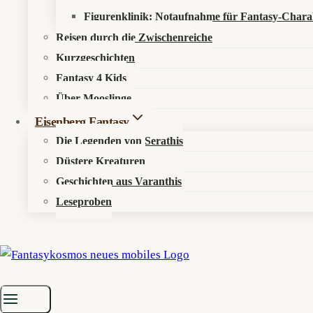
Figurenklinik: Notaufnahme für Fantasy-Chara
Reisen durch die Zwischenreiche
Kurzgeschichten
Fantasy 4 Kids
Über Mooslinge
Eisenberg Fantasy
Die Legenden von Serathis
Düstere Kreaturen
Geschichten aus Varanthis
Leseproben
Startseite
»
Aktuelles
»
News
»
Suikoden: 108 Sterne ziehen in den K
Freundschaft unter Kriegsrecht