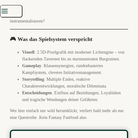
Und dann kommt der Gamer ins Spiel – mit
echten
Konsequenzen
:
Willst du das System stürzen? Oder es für deine Zwecke
instrumentalisieren?
🎮 Was das Spielsystem verspricht
Visuell
: 2.5D-Pixelgrafik mit moderner Lichtengine – von
flackernden Tavernen bis zu sturmumtosten Burgruinen.
Gameplay
: Klassensynergien, rundenbasiertes
Kampfsystem, cleveres Initiativemanagement.
Storytelling
: Multiple Enden, reaktive
Charakterentwicklungen, moralische Dilemmata.
Entscheidungen
: Einfluss auf Beziehungen, Loyalitäten
und tragische Wendungen deiner Gefährten.
Wer hier einfach nur wild herumklickt, verliert bald mehr als nur
eine Questreihe. Kein Fantasy Fastfood also.