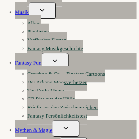
Untermenü
Musik
Umschalten
Alben
Playlisten
Verfluchte Platten
Fantasy Musikgeschichte
Untermenü
Fantasy Fun
Umschalten
Crowbah & Co. – Finstere Cartoons
Der Arkane Moosverhetzer
The Daily Meme
GB Pics aus der Hölle
Briefe aus den Zwischenreichen
Fantasy Persönlichkeitstest
Untermenü
Mythen & Magie
Umschalten