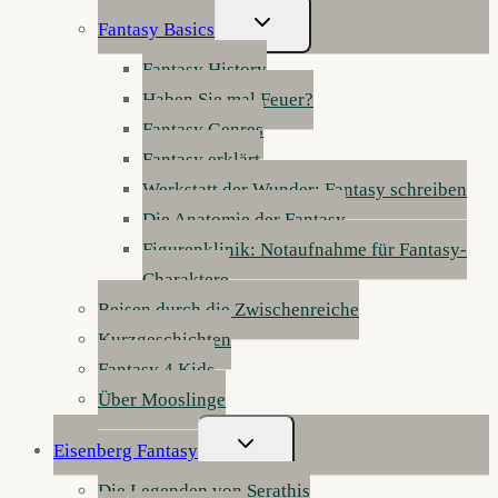
Untermenü
Fantasy Basics
Umschalten
Fantasy History
Haben Sie mal Feuer?
Fantasy Genres
Fantasy erklärt
Werkstatt der Wunder: Fantasy schreiben
Die Anatomie der Fantasy
Figurenklinik: Notaufnahme für Fantasy-
Charaktere
Reisen durch die Zwischenreiche
Kurzgeschichten
Fantasy 4 Kids
Über Mooslinge
Untermenü
Eisenberg Fantasy
Umschalten
Die Legenden von Serathis