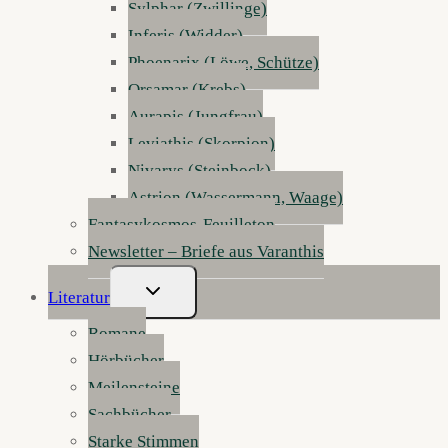
Sylphar (Zwillinge)
Inferis (Widder)
Phoenarix (Löwe, Schütze)
Orsamar (Krebs)
Aurapis (Jungfrau)
Leviathis (Skorpion)
Nivarys (Steinbock)
Astrion (Wassermann, Waage)
Fantasykosmos-Feuilleton
Newsletter – Briefe aus Varanthis
Untermenü
Literatur
Umschalten
Romane
Hörbücher
Meilensteine
Sachbücher
Starke Stimmen