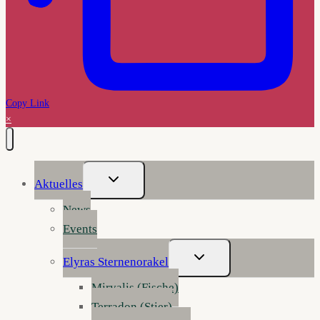
Copy Link
×
Untermenü
Aktuelles
Umschalten
News
Events
Untermenü
Elyras Sternenorakel
Umschalten
Mirvalis (Fische)
Terradon (Stier)