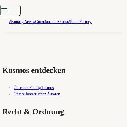
>
Azuma braucht dich. Also schnapp dir deine Trommel,
befreie die Ranken – und flirte dich durchs Endgame.
Schlagworte:
#
Fantasy News
#
Guardians of Azuma
#
Rune Factory
Kosmos entdecken
Über den Fantasykosmos
Unsere fantastischen Autoren
Recht & Ordnung