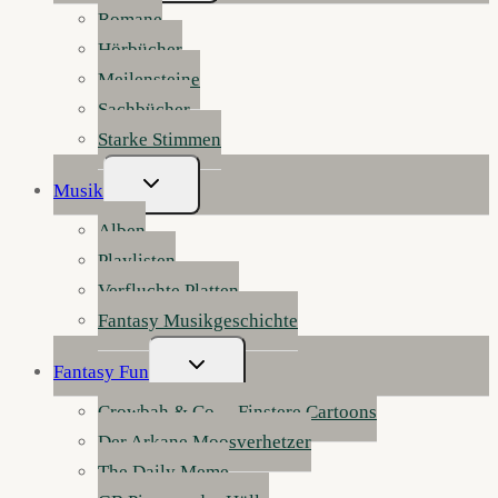
Romane
Hörbücher
Meilensteine
Sachbücher
Starke Stimmen
Untermenü
Musik
Umschalten
Alben
Playlisten
Verfluchte Platten
Fantasy Musikgeschichte
Untermenü
Fantasy Fun
Umschalten
Crowbah & Co. – Finstere Cartoons
Der Arkane Moosverhetzer
The Daily Meme