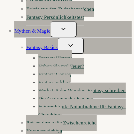
GB Pics aus der Hölle
Briefe aus den Zwischenreichen
Fantasy Persönlichkeitstest
Untermenü
Mythen & Magie
Umschalten
Untermenü
Fantasy Basics
Umschalten
Fantasy History
Haben Sie mal Feuer?
Fantasy Genres
Fantasy erklärt
Werkstatt der Wunder: Fantasy schreiben
Die Anatomie der Fantasy
Figurenklinik: Notaufnahme für Fantasy-
Charaktere
Reisen durch die Zwischenreiche
Kurzgeschichten