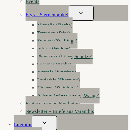
Events
Untermenü
Elyras Sternenorakel
Umschalten
Mirvalis (Fische)
Terradon (Stier)
Sylphar (Zwillinge)
Inferis (Widder)
Phoenarix (Löwe, Schütze)
Orsamar (Krebs)
Aurapis (Jungfrau)
Leviathis (Skorpion)
Nivarys (Steinbock)
Astrion (Wassermann, Waage)
Fantasykosmos-Feuilleton
Newsletter – Briefe aus Varanthis
Untermenü
Literatur
Umschalten