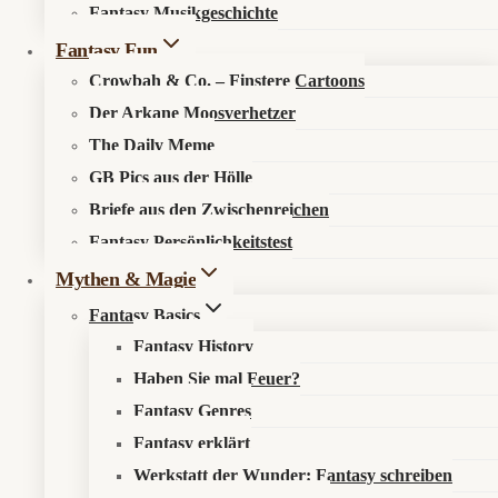
Fantasy Musikgeschichte
Search in content
Fantasy Fun
Crowbah & Co. – Finstere Cartoons
Der Arkane Moosverhetzer
The Daily Meme
GB Pics aus der Hölle
Briefe aus den Zwischenreichen
Startseite
»
Aktuelles
»
News
»
Romestead: Wenn Rom fällt,
Fantasy Persönlichkeitstest
bauen es die Zombies wieder auf
Mythen & Magie
Fantasy Basics
Fantasy History
Haben Sie mal Feuer?
Die Ewige Stadt hat jetzt Nachtangriffe
Fantasy Genres
Fantasy erklärt
📰 Was ist los?
Werkstatt der Wunder: Fantasy schreiben
Romestead
erscheint am
26. Mai 2026
im Early Access auf Steam.