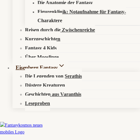
Das Spiel kombiniert Survival, Siedlungsbau, Crafting, Koop,
Die Anatomie der Fantasy
Erkundung, Dungeons und eine übernatürliche Version des
Figurenklinik: Notaufnahme für Fantasy-
gefallenen Roms. Nachts greifen reanimierte Bürger an, während
Charaktere
Spieler tagsüber Ressourcen sammeln und ihre neue Siedlung
ausbauen.
Reisen durch die Zwischenreiche
Kurzgeschichten
🐛 Was denken wir?
Das klingt nach einem hübschen Genre-Mix: ein bisschen Valheim,
Fantasy 4 Kids
ein bisschen Zombie-Rom, ein bisschen göttlicher Wiederaufbau
Über Mooslinge
nach imperialem Totalschaden. Wenn die Systeme greifen, könnte
Eisenberg Fantasy
Romestead
mehr sein als nur Survival mit Toga.
Die Legenden von Serathis
Düstere Kreaturen
Geschichten aus Varanthis
🏛️ Romestead: Wenn Rom fällt, bauen es
Leseproben
die Zombies wieder auf
Survival, Siedlungsbau und römische Götter
nach dem Untergang des Imperiums