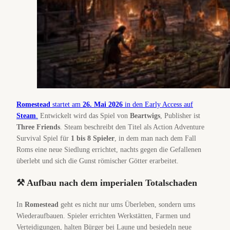
Romestead
startet am
26. Mai 2026
in den Early Access auf
Steam
.
Entwickelt wird das Spiel von
Beartwigs
, Publisher ist
Three Friends
. Steam beschreibt den Titel als Action Adventure
Survival Spiel für
1 bis 8 Spieler
, in dem man nach dem Fall
Roms eine neue Siedlung errichtet, nachts gegen die Gefallenen
überlebt und sich die Gunst römischer Götter erarbeitet.
⚒️ Aufbau nach dem imperialen Totalschaden
In
Romestead
geht es nicht nur ums Überleben, sondern ums
Wiederaufbauen. Spieler errichten Werkstätten, Farmen und
Verteidigungen, halten Bürger bei Laune und besiedeln neue