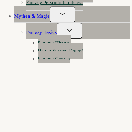
Fantasy Persönlichkeitstest
Untermenü
Mythen & Magie
Umschalten
Untermenü
Fantasy Basics
Umschalten
Fantasy History
Haben Sie mal Feuer?
Fantasy Genres
Fantasy erklärt
Werkstatt der Wunder: Fantasy schreiben
Die Anatomie der Fantasy
Figurenklinik: Notaufnahme für Fantasy-
Charaktere
Reisen durch die Zwischenreiche
Kurzgeschichten
Fantasy 4 Kids
Über Mooslinge