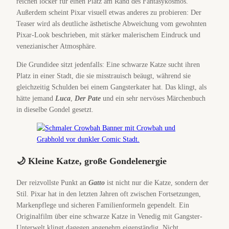
reichen locker für einen Platz am Rand des Fantasykosmos.
Außerdem scheint Pixar visuell etwas anderes zu probieren: Der
Teaser wird als deutliche ästhetische Abweichung vom gewohnten
Pixar-Look beschrieben, mit stärker malerischem Eindruck und
venezianischer Atmosphäre.
Die Grundidee sitzt jedenfalls: Eine schwarze Katze sucht ihren
Platz in einer Stadt, die sie misstrauisch beäugt, während sie
gleichzeitig Schulden bei einem Gangsterkater hat. Das klingt, als
hätte jemand
Luca
,
Der Pate
und ein sehr nervöses Märchenbuch
in dieselbe Gondel gesetzt.
🌙 Kleine Katze, große Gondelenergie
Der reizvollste Punkt an
Gatto
ist nicht nur die Katze, sondern der
Stil. Pixar hat in den letzten Jahren oft zwischen Fortsetzungen,
Markenpflege und sicheren Familienformeln gependelt. Ein
Originalfilm über eine schwarze Katze in Venedig mit Gangster-
Unterwelt klingt dagegen angenehm eigenständig. Nicht