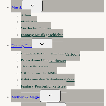
Untermenü
Musik
Umschalten
Alben
Playlisten
Verfluchte Platten
Fantasy Musikgeschichte
Untermenü
Fantasy Fun
Umschalten
Crowbah & Co. – Finstere Cartoons
Der Arkane Moosverhetzer
The Daily Meme
GB Pics aus der Hölle
Briefe aus den Zwischenreichen
Fantasy Persönlichkeitstest
Untermenü
Mythen & Magie
Umschalten